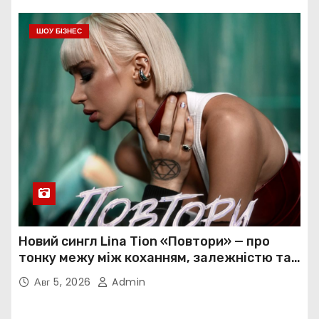
ШОУ БІЗНЕС
Новий сингл Lina Tion «Повтори» — про
тонку межу між коханням, залежністю та
нав’язливою прив’язаністю
Авг 5, 2026
Admin