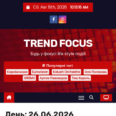
П
Сб. Авг 8th, 2026
10:13:17 AM
е
р
е
й
т
TREND FOCUS
и
Будь у фокусі life style подій
к
с
Популярні тегі
о
Євробачення
Eurovision
Kalush Orchestra
Оля Полякова
д
GREMO
Артем Пивоваров
Тіна Кароль
е
р
ж
и
м
День:
26.06.2026