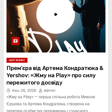
ШОУ БІЗНЕС
Прем’єра від Артема Кондратюка &
Yershov: «Жму на Play» про силу
пережитого досвіду
Июн 26, 2026
Admin
«Жму на Play» — перша спільна робота Миколи
Єршова та Артема Кондратюка, створена на
перетині особистих переживань і сучасного