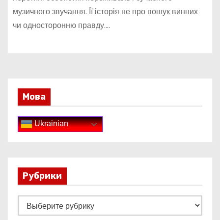
музичного звучання. Її історія не про пошук винних
чи односторонню правду.…
Мова
Ukrainian
Рубрики
Р
у