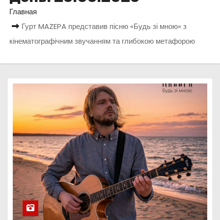
о
Главная
м
Гурт MAZEPA представив пісню «Будь зі мною» з
у
кінематографічним звучанням та глибокою метафорою