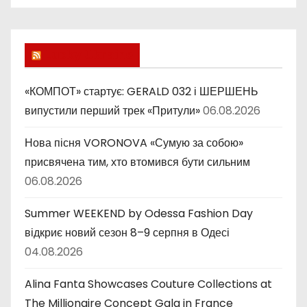
б
р
и
Lucky Ukraine
к
и
«КОМПОТ» стартує: GERALD 032 і ШЕРШЕНЬ
випустили перший трек «Притули»
06.08.2026
Нова пісня VORONOVA «Сумую за собою»
присвячена тим, хто втомився бути сильним
06.08.2026
Summer WEEKEND by Odessa Fashion Day
відкриє новий сезон 8–9 серпня в Одесі
04.08.2026
Alina Fanta Showcases Couture Collections at
The Millionaire Concept Gala in France