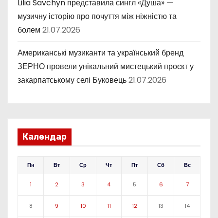
Lilia Savchyn представила сингл «Душа» —
музичну історію про почуття між ніжністю та
болем
21.07.2026
Американські музиканти та український бренд
ЗЕРНО провели унікальний мистецький проєкт у
закарпатському селі Буковець
21.07.2026
Календар
Пн
Вт
Ср
Чт
Пт
Сб
Вс
1
2
3
4
5
6
7
8
9
10
11
12
13
14