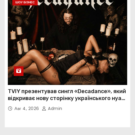
ШОУ БІЗНЕС
TVIY презентував сингл «Decadance», який
відкриває нову сторінку українського нуар-
попу
Авг 4, 2026
Admin