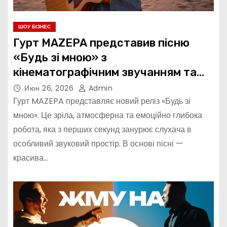
ШОУ БІЗНЕС
Гурт MAZEPA представив пісню
«Будь зі мною» з
кінематографічним звучанням та
глибокою метафорою
Июн 26, 2026
Admin
Гурт MAZEPA представляє новий реліз «Будь зі
мною». Це зріла, атмосферна та емоційно глибока
робота, яка з перших секунд занурює слухача в
особливий звуковий простір. В основі пісні —
красива…