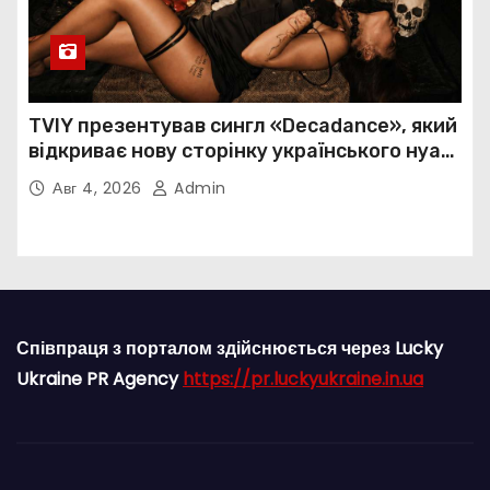
TVIY презентував сингл «Decadance», який
відкриває нову сторінку українського нуар-
попу
Авг 4, 2026
Admin
Співпраця з порталом здійснюється через Lucky
Ukraine PR Agency
https://pr.luckyukraine.in.ua