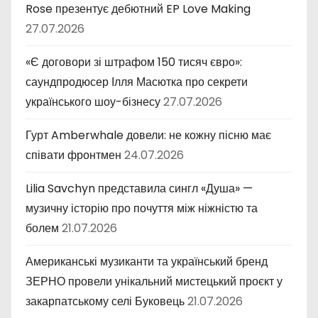
Rose презентує дебютний EP Love Making
27.07.2026
«Є договори зі штрафом 150 тисяч євро»:
саундпродюсер Ілля Масютка про секрети
українського шоу-бізнесу
27.07.2026
Гурт Amberwhale довели: не кожну пісню має
співати фронтмен
24.07.2026
Lilia Savchyn представила сингл «Душа» —
музичну історію про почуття між ніжністю та
болем
21.07.2026
Американські музиканти та український бренд
ЗЕРНО провели унікальний мистецький проєкт у
закарпатському селі Буковець
21.07.2026