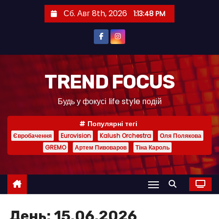
П
Сб. Авг 8th, 2026
1:13:48 PM
е
р
е
й
т
TREND FOCUS
и
Будь у фокусі life style подій
к
с
Популярні тегі
о
Євробачення
Eurovision
Kalush Orchestra
Оля Полякова
д
GREMO
Артем Пивоваров
Тіна Кароль
е
р
ж
и
м
День:
15.06.2026