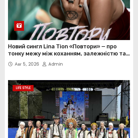
Новий сингл Lina Tion «Повтори» — про
тонку межу між коханням, залежністю та
нав’язливою прив’язаністю
Авг 5, 2026
Admin
LIFE STYLE