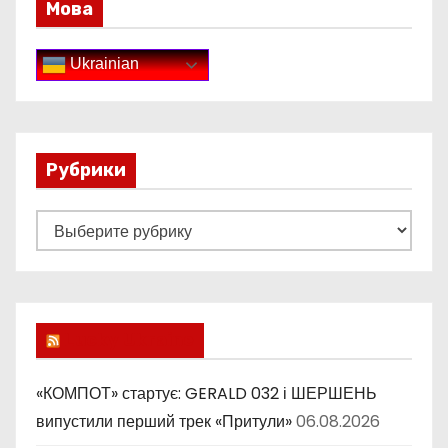
Мова
Ukrainian
Рубрики
Р
у
б
р
и
Lucky Ukraine
к
и
«КОМПОТ» стартує: GERALD 032 і ШЕРШЕНЬ
випустили перший трек «Притули»
06.08.2026