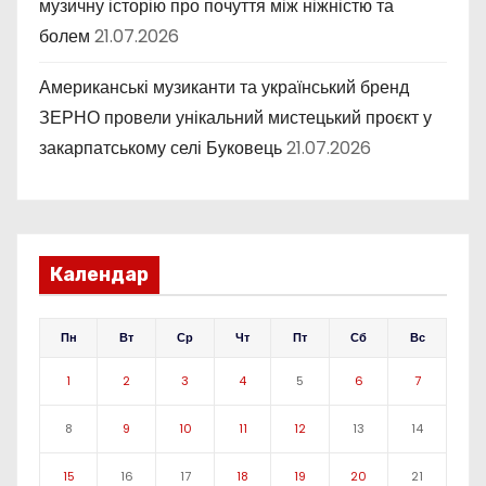
музичну історію про почуття між ніжністю та
болем
21.07.2026
Американські музиканти та український бренд
ЗЕРНО провели унікальний мистецький проєкт у
закарпатському селі Буковець
21.07.2026
Календар
Пн
Вт
Ср
Чт
Пт
Сб
Вс
1
2
3
4
5
6
7
8
9
10
11
12
13
14
15
16
17
18
19
20
21