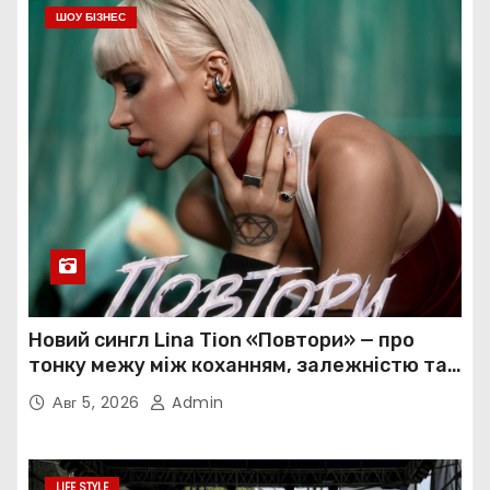
ШОУ БІЗНЕС
Новий сингл Lina Tion «Повтори» — про
тонку межу між коханням, залежністю та
нав’язливою прив’язаністю
Авг 5, 2026
Admin
LIFE STYLE