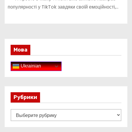
популярності у TikTok завдяки своїй емоційності,…
Мова
Ukrainian
Рубрики
Р
у
б