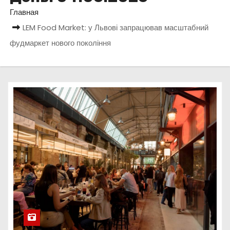
о
Главная
м
LEM Food Market: у Львові запрацював масштабний
у
фудмаркет нового покоління