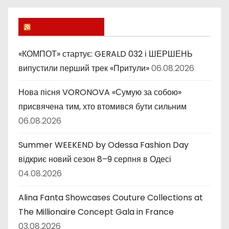
р
и
Lucky Ukraine
к
и
«КОМПОТ» стартує: GERALD 032 і ШЕРШЕНЬ
випустили перший трек «Притули»
06.08.2026
Нова пісня VORONOVA «Сумую за собою»
присвячена тим, хто втомився бути сильним
06.08.2026
Summer WEEKEND by Odessa Fashion Day
відкриє новий сезон 8–9 серпня в Одесі
04.08.2026
Alina Fanta Showcases Couture Collections at
The Millionaire Concept Gala in France
03.08.2026