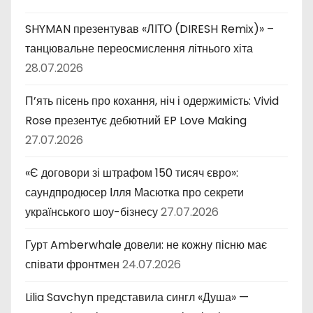
SHYMAN презентував «ЛІТО (DIRESH Remix)» –
танцювальне переосмислення літнього хіта
28.07.2026
П’ять пісень про кохання, ніч і одержимість: Vivid
Rose презентує дебютний EP Love Making
27.07.2026
«Є договори зі штрафом 150 тисяч євро»:
саундпродюсер Ілля Масютка про секрети
українського шоу-бізнесу
27.07.2026
Гурт Amberwhale довели: не кожну пісню має
співати фронтмен
24.07.2026
Lilia Savchyn представила сингл «Душа» —