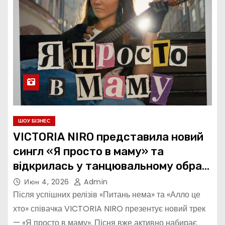
ШОУ БІЗНЕС
VICTORIA NIRO представила новий
сингл «Я просто в маму» та
відкрилась у танцювальному образі
в кліпі
Июн 4, 2026
Admin
Після успішних релізів «Питань нема» та «Алло це
хто» співачка VICTORIA NIRO презентує новий трек
— «Я просто в маму». Пісня вже активно набирає