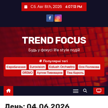
П
Сб. Авг 8th, 2026
4:07:13 PM
е
р
е
й
т
TREND FOCUS
и
Будь у фокусі life style подій
к
с
Популярні тегі
о
Євробачення
Eurovision
Kalush Orchestra
Оля Полякова
д
GREMO
Артем Пивоваров
Тіна Кароль
е
р
ж
и
м
День:
04.06.2026