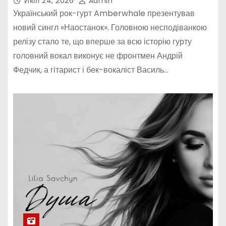
Июл 24, 2026
Admin
Український рок-гурт Amberwhale презентував
новий сингл «Наостанок». Головною несподіванкою
релізу стало те, що вперше за всю історію гурту
головний вокал виконує не фронтмен Андрій
Федчик, а гітарист і бек-вокаліст Василь…