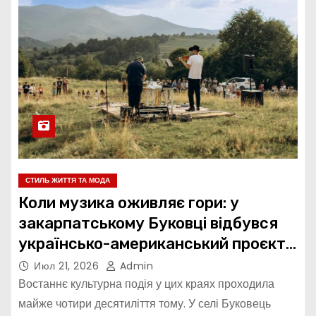
СТИЛЬ ЖИТТЯ ТА МОДА
Коли музика оживляє гори: у
закарпатському Буковці відбувся
українсько-американський проєкт
«Mountain Groove»
Июл 21, 2026
Admin
Востаннє культурна подія у цих краях проходила
майже чотири десятиліття тому. У селі Буковець