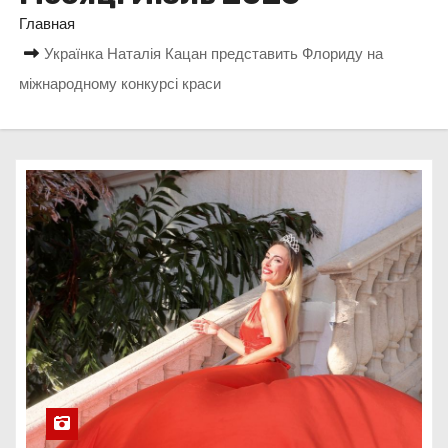
о
Главная
м
Українка Наталія Кацан представить Флориду на
у
міжнародному конкурсі краси