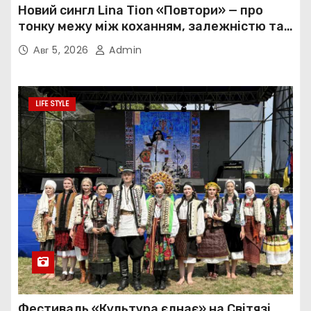
Новий сингл Lina Tion «Повтори» — про
тонку межу між коханням, залежністю та
нав’язливою прив’язаністю
Авг 5, 2026
Admin
LIFE STYLE
Фестиваль «Культура єднає» на Світязі