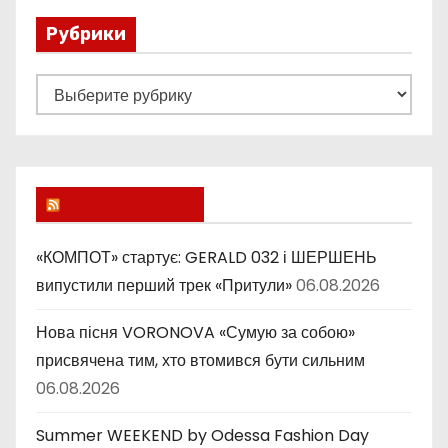
и
Рубрики
я
Р
у
з
б
а
р
и
п
Lucky Ukraine
к
и
и
«КОМПОТ» стартує: GERALD 032 і ШЕРШЕНЬ
с
випустили перший трек «Притули»
06.08.2026
е
Нова пісня VORONOVA «Сумую за собою»
присвячена тим, хто втомився бути сильним
й
06.08.2026
Summer WEEKEND by Odessa Fashion Day