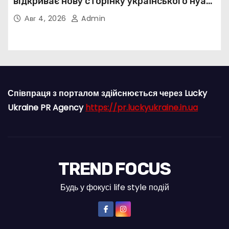
відкриває нову сторінку українського нуар-
попу
Авг 4, 2026
Admin
Співпраця з порталом здійснюється через Lucky
Ukraine PR Agency
https://pr.luckyukraine.in.ua
TREND FOCUS
Будь у фокусі life style подій