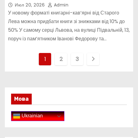
Июл 20, 2026
Admin
У новому форматі книгарні-кав’ярні від Старого
Лева можна придбати книги зі знижками від 10% до
50% У самому серці Львова, на вулиці Підвальній, 13,
поруч із пам’ятником Іванові Федорову та…
П
1
2
3
а
г
и
Мова
н
Ukrainian
а
ц