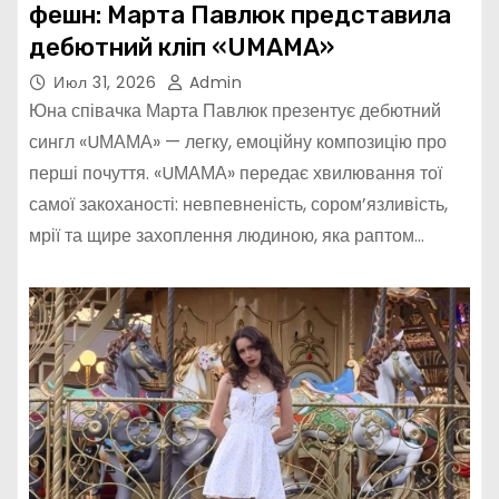
фешн: Марта Павлюк представила
дебютний кліп «UМАМА»
Июл 31, 2026
Admin
Юна співачка Марта Павлюк презентує дебютний
сингл «UМАМА» — легку, емоційну композицію про
перші почуття. «UМАМА» передає хвилювання тої
самої закоханості: невпевненість, сором’язливість,
мрії та щире захоплення людиною, яка раптом…