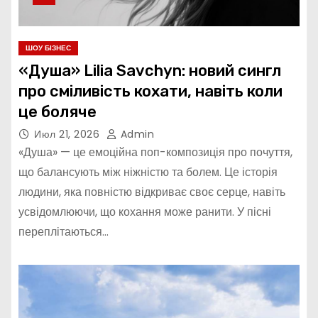
ШОУ БІЗНЕС
«Душа» Lilia Savchyn: новий сингл
про сміливість кохати, навіть коли
це боляче
Июл 21, 2026
Admin
«Душа» — це емоційна поп-композиція про почуття,
що балансують між ніжністю та болем. Це історія
людини, яка повністю відкриває своє серце, навіть
усвідомлюючи, що кохання може ранити. У пісні
переплітаються…