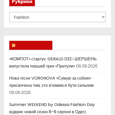
и
Рубрики
я
Р
у
з
б
а
р
и
п
Lucky Ukraine
к
и
и
«КОМПОТ» стартує: GERALD 032 і ШЕРШЕНЬ
с
випустили перший трек «Притули»
06.08.2026
е
Нова пісня VORONOVA «Сумую за собою»
присвячена тим, хто втомився бути сильним
й
06.08.2026
Summer WEEKEND by Odessa Fashion Day
відкриє новий сезон 8–9 серпня в Одесі