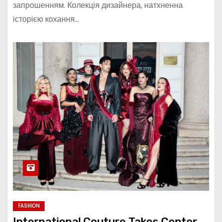
запрошенням. Колекція дизайнера, натхненна
історією кохання…
FASHION
International Couture Takes Center