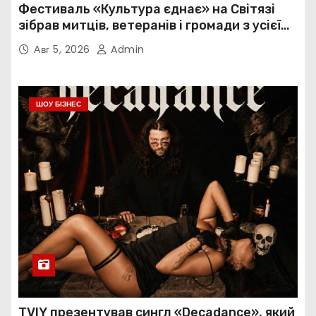
Фестиваль «Культура єднає» на Світязі
зібрав митців, ветеранів і громади з усієї
України
Авг 5, 2026
Admin
ШОУ БІЗНЕС
TVIY презентував сингл «Decadance», який