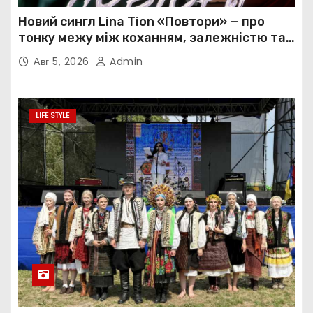
Новий сингл Lina Tion «Повтори» — про
тонку межу між коханням, залежністю та
нав’язливою прив’язаністю
Авг 5, 2026
Admin
LIFE STYLE