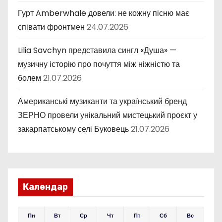
Гурт Amberwhale довели: не кожну пісню має
співати фронтмен
24.07.2026
Lilia Savchyn представила сингл «Душа» —
музичну історію про почуття між ніжністю та
болем
21.07.2026
Американські музиканти та український бренд
ЗЕРНО провели унікальний мистецький проєкт у
закарпатському селі Буковець
21.07.2026
Календар
Пн
Вт
Ср
Чт
Пт
Сб
Вс