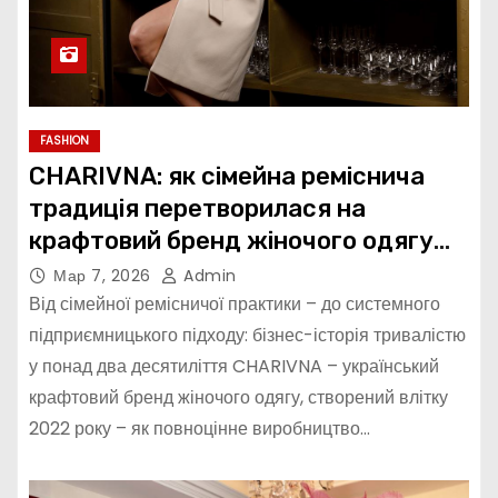
FASHION
CHARIVNA: як сімейна реміснича
традиція перетворилася на
крафтовий бренд жіночого одягу
під час війни
Мар 7, 2026
Admin
Від сімейної ремісничої практики – до системного
підприємницького підходу: бізнес-історія тривалістю
у понад два десятиліття CHARIVNA – український
крафтовий бренд жіночого одягу, створений влітку
2022 року – як повноцінне виробництво…