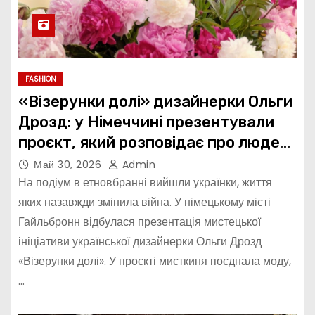
FASHION
«Візерунки долі» дизайнерки Ольги
Дрозд: у Німеччині презентували
проєкт, який розповідає про людей
мовою мистецтва та моди
Май 30, 2026
Admin
На подіум в етновбранні вийшли українки, життя
яких назавжди змінила війна. У німецькому місті
Гайльбронн відбулася презентація мистецької
ініціативи української дизайнерки Ольги Дрозд
«Візерунки долі». У проєкті мисткиня поєднала моду,
…