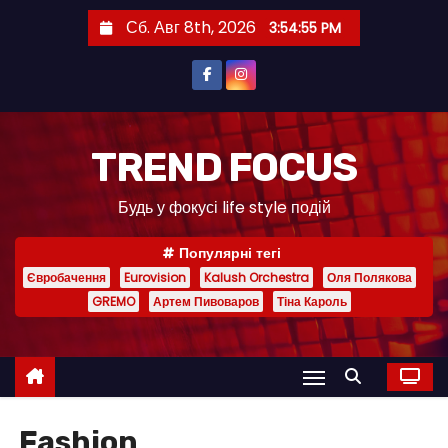
П
Сб. Авг 8th, 2026
3:54:57 PM
е
р
е
й
т
TREND FOCUS
и
Будь у фокусі life style подій
к
с
Популярні тегі
о
Євробачення
Eurovision
Kalush Orchestra
Оля Полякова
д
GREMO
Артем Пивоваров
Тіна Кароль
е
р
ж
и
м
Fashion