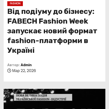
о
FASHION
м
Від подіуму до бізнесу:
у
FABECH Fashion Week
запускає новий формат
fashion-платформи в
Україні
Автор:
Admin
Мар 22, 2026