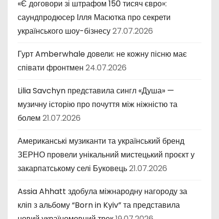
«Є договори зі штрафом 150 тисяч євро»:
саундпродюсер Ілля Масютка про секрети
українського шоу-бізнесу
27.07.2026
Гурт Amberwhale довели: не кожну пісню має
співати фронтмен
24.07.2026
Lilia Savchyn представила сингл «Душа» —
музичну історію про почуття між ніжністю та
болем
21.07.2026
Американські музиканти та український бренд
ЗЕРНО провели унікальний мистецький проєкт у
закарпатському селі Буковець
21.07.2026
Assia Ahhatt здобула міжнародну нагороду за
кліп з альбому “Born in Kyiv” та представила
новий україномовний трек
19.07.2026