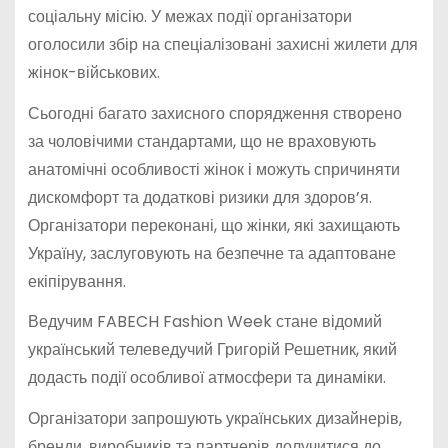
соціальну місію. У межах події організатори
оголосили збір на спеціалізовані захисні жилети для
жінок-військових.
Сьогодні багато захисного спорядження створено
за чоловічими стандартами, що не враховують
анатомічні особливості жінок і можуть спричиняти
дискомфорт та додаткові ризики для здоров’я.
Організатори переконані, що жінки, які захищають
Україну, заслуговують на безпечне та адаптоване
екіпірування.
Ведучим FABECH Fashion Week стане відомий
український телеведучий Григорій Решетник, який
додасть події особливої атмосфери та динаміки.
Організатори запрошують українських дизайнерів,
бренди, виробників та партнерів долучитися до