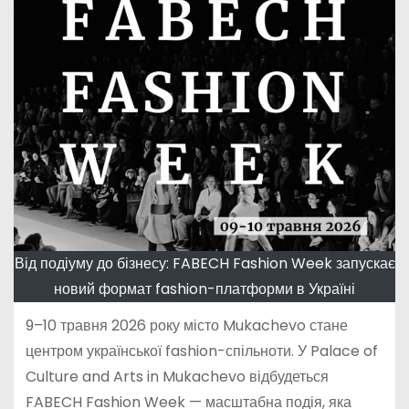
Від подіуму до бізнесу: FABECH Fashion Week запускає
новий формат fashion-платформи в Україні
9–10 травня 2026 року місто Mukachevo стане
центром української fashion-спільноти. У Palace of
Culture and Arts in Mukachevo відбудеться
FABECH Fashion Week — масштабна подія, яка