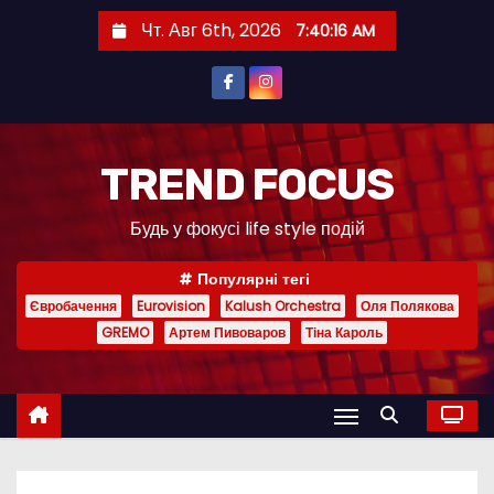
П
Чт. Авг 6th, 2026
7:40:17 AM
е
р
е
й
т
TREND FOCUS
и
Будь у фокусі life style подій
к
с
Популярні тегі
о
Євробачення
Eurovision
Kalush Orchestra
Оля Полякова
д
GREMO
Артем Пивоваров
Тіна Кароль
е
р
ж
и
м