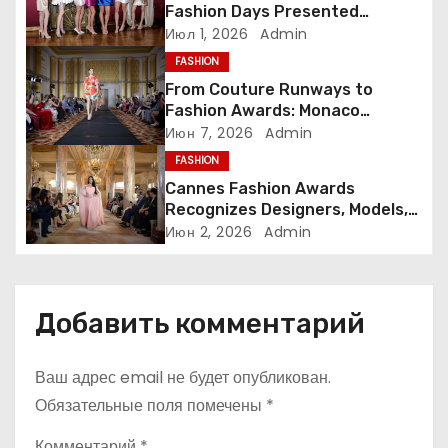
Fashion Days Presented
п
International Designers in Rome
Июл 1, 2026
Admin
FASHION
о
From Couture Runways to
з
Fashion Awards: Monaco
Fashion Days Highlights Global
Июн 7, 2026
Admin
а
Talent
FASHION
Cannes Fashion Awards
п
Recognizes Designers, Models,
and Industry Leaders for Global
Июн 2, 2026
Admin
и
Impact
с
Добавить комментарий
я
м
Ваш адрес email не будет опубликован.
Обязательные поля помечены
*
Комментарий
*