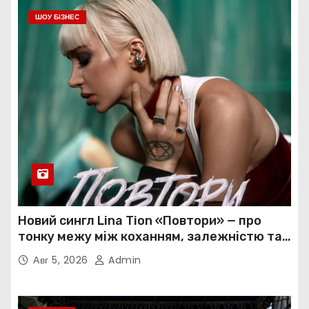
ШОУ БІЗНЕС
Новий сингл Lina Tion «Повтори» — про
тонку межу між коханням, залежністю та
нав’язливою прив’язаністю
Авг 5, 2026
Admin