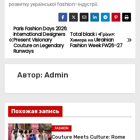
розвитку української fashion-індустрії.
Paris Fashion Days 2026:
Н
International Designers
Total black і «Гріхи»:
Present Visionary
Химера на Ukrainian
а
Couture on Legendary
Fashion Week FW26–27
Runways
в
и
Автор:
Admin
г
а
ц
Похожая запись
и
FASHION
я
Couture Meets Culture: Rome