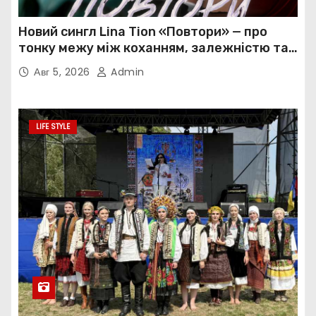
Новий сингл Lina Tion «Повтори» — про
тонку межу між коханням, залежністю та
нав’язливою прив’язаністю
Авг 5, 2026
Admin
LIFE STYLE