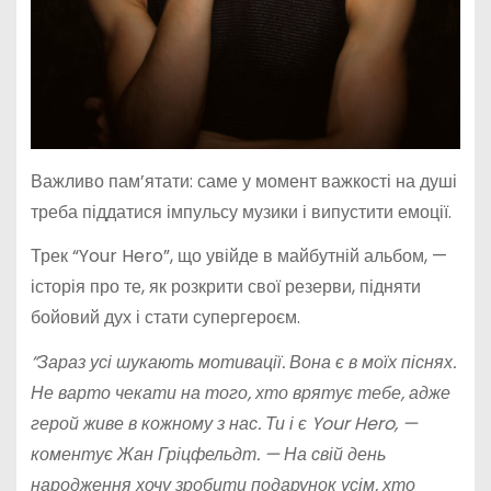
Важливо пам’ятати: саме у момент важкості на душі
треба піддатися імпульсу музики і випустити емоції.
Трек “Your Hero”, що увійде в майбутній альбом, —
історія про те, як розкрити свої резерви, підняти
бойовий дух і стати супергероєм.
“Зараз усі шукають мотивації. Вона є в моїх піснях.
Не варто чекати на того, хто врятує тебе, адже
герой живе в кожному з нас. Ти і є Your Hero, —
коментує Жан Гріцфельдт. — На свій день
народження хочу зробити подарунок усім, хто