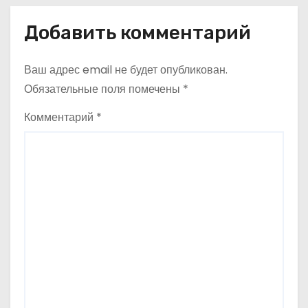
и
Добавить комментарий
с
Ваш адрес email не будет опубликован.
я
Обязательные поля помечены
*
м
Комментарий
*