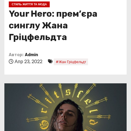
о
СТИЛЬ ЖИТТЯ ТА МОДА
м
Your Hero: прем’єра
у
синглу Жана
Гріцфельдта
Автор:
Admin
Апр 23, 2022
#Жан Гріцфельдт