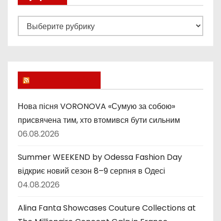
Р
у
б
р
и
Lucky Ukraine
к
и
Нова пісня VORONOVA «Сумую за собою»
присвячена тим, хто втомився бути сильним
06.08.2026
Summer WEEKEND by Odessa Fashion Day
відкриє новий сезон 8–9 серпня в Одесі
04.08.2026
Alina Fanta Showcases Couture Collections at