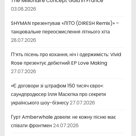
The Millionaire Concept Gala in France
03.08.2026
SHYMAN презентував «ЛІТО (DIRESH Remix)» –
танцювальне переосмислення літнього хіта
28.07.2026
П’ять пісень про кохання, ніч і одержимість: Vivid
Rose презентує дебютний EP Love Making
27.07.2026
«Є договори зі штрафом 150 тисяч євро»:
саундпродюсер Ілля Масютка про секрети
українського шоу-бізнесу
27.07.2026
Гурт Amberwhale довели: не кожну пісню має
співати фронтмен
24.07.2026