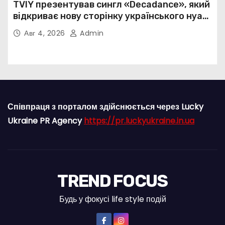
TVIY презентував сингл «Decadance», який
відкриває нову сторінку українського нуар-
попу
Авг 4, 2026
Admin
Співпраця з порталом здійснюється через Lucky
Ukraine PR Agency
https://pr.luckyukraine.in.ua
TREND FOCUS
Будь у фокусі life style подій