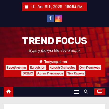
П
Чт. Авг 6th, 2026
1:50:55 PM
е
р
е
й
т
TREND FOCUS
и
Будь у фокусі life style подій
к
с
Популярні тегі
о
Євробачення
Eurovision
Kalush Orchestra
Оля Полякова
д
GREMO
Артем Пивоваров
Тіна Кароль
е
р
ж
и
м