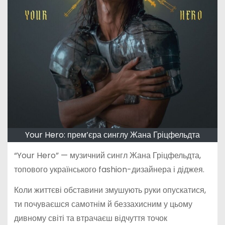
Your Hero: прем’єра синглу Жана Гріцфельдта
“Your Hero” — музичний сингл Жана Гріцфельдта,
топового українського fashion-дизайнера і діджея.
Коли життєві обставини змушують руки опускатися,
ти почуваєшся самотнім й беззахисним у цьому
дивному світі та втрачаєш відчуття точок