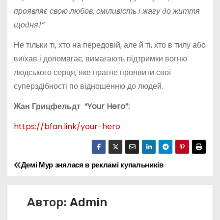
проявляє свою любов, сміливість і жагу до життя
щодня!”
Не тільки ті, хто на передовій, але й ті, хто в тилу або
виїхав і допомагає, вимагають підтримки вогню
людського серця, яке прагне проявити свої
суперздібності по відношенню до людей.
Жан Грицфельдт “Your Hero”:
https://bfan.link/your-hero
Демі Мур знялася в рекламі купальників
Н
а
Автор:
Admin
в