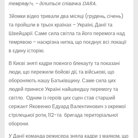
темряву!», – ділиться співачка DARA.
Зйомки відео тривали два місяці (грудень, січень)
та пройшли в трьох країнах – Україні, Данії та
Швейцарії. Саме сила світла та його перемога над
темрявою – наскрізна нитка, що поєднує всі локації
в єдину історію.
В Києві зняті кадри повного блекауту та показані
люди, що пережили бойові дії, та військові, що
обороняють нашу Батьківщину. Саме сила цих
людей принесе Україні найшвидшу перемогу та
світло. Одним із героїв цих сцен став старший
сержант Яковенко Едуард Валентинович з окремої
стрілецької роти, 112-та бригада територіальної
оборони.
У Данії команда режисера зняла кадри з маяком, що