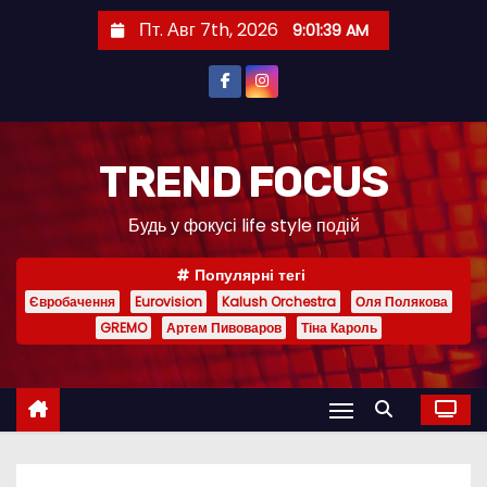
П
Пт. Авг 7th, 2026
9:01:40 AM
е
р
е
й
т
TREND FOCUS
и
Будь у фокусі life style подій
к
с
Популярні тегі
о
Євробачення
Eurovision
Kalush Orchestra
Оля Полякова
д
GREMO
Артем Пивоваров
Тіна Кароль
е
р
ж
и
м