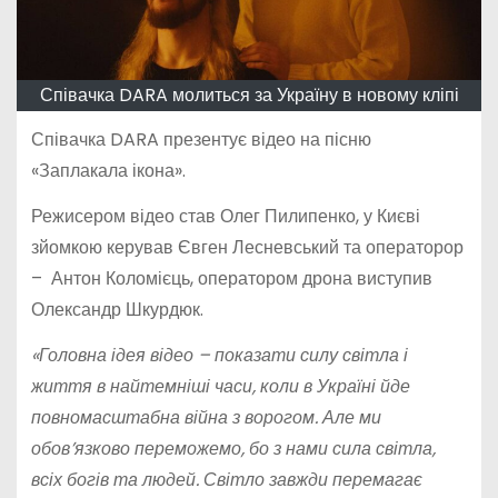
Співачка DARA молиться за Україну в новому кліпі
Співачка DARA презентує відео на пісню
«Заплакала ікона».
Режисером відео став Олег Пилипенко, у Києві
зйомкою керував Євген Лесневський та операторор
– Антон Коломієць, оператором дрона виступив
Олександр Шкурдюк.
«Головна ідея відео – показати силу світла і
життя в найтемніші часи, коли в Україні йде
повномасштабна війна з ворогом. Але ми
обов’язково переможемо, бо з нами сила світла,
всіх богів та людей. Світло завжди перемагає