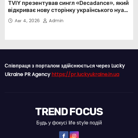
TVIY презентував сингл «Decadance», який
відкриває нову сторінку українського нуар-
попу
Авг 4, 2026
Admin
Співпраця з порталом здійснюється через Lucky
Ukraine PR Agency
https://pr.luckyukraine.in.ua
TREND FOCUS
Будь у фокусі life style подій