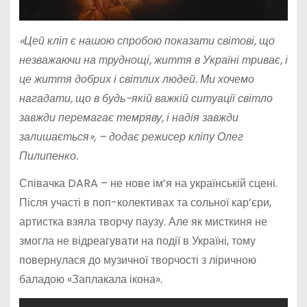
«Цей кліп є нашою спробою показати світові, що
незважаючи на труднощі, життя в Україні триває, і
це життя добрих і світлих людей. Ми хочемо
нагадати, що в будь-якій важкій ситуації світло
завжди перемагає темряву, і надія завжди
залишається», – додає режисер кліпу Олег
Пилипенко.
Співачка DARA – не нове ім’я на українській сцені.
Після участі в поп-колективах та сольної кар’єри,
артистка взяла творчу паузу. Але як мисткиня не
змогла не відреагувати на події в Україні, тому
повернулася до музичної творчості з ліричною
баладою «Заплакала ікона».