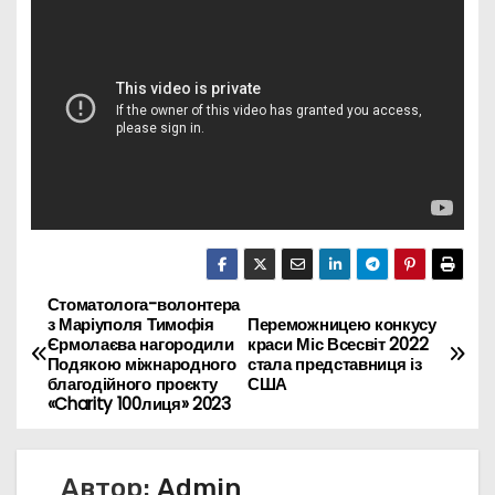
Стоматолога-волонтера
Н
з Маріуполя Тимофія
Переможницею конкусу
Єрмолаєва нагородили
краси Міс Всесвіт 2022
а
Подякою міжнародного
стала представниця із
благодійного проєкту
США
в
«Charity 100лиця» 2023
и
Автор:
Admin