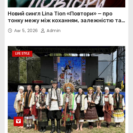
Новий сингл Lina Tion «Повтори» — про
тонку межу між коханням, залежністю та
нав’язливою прив’язаністю
Авг 5, 2026
Admin
LIFE STYLE