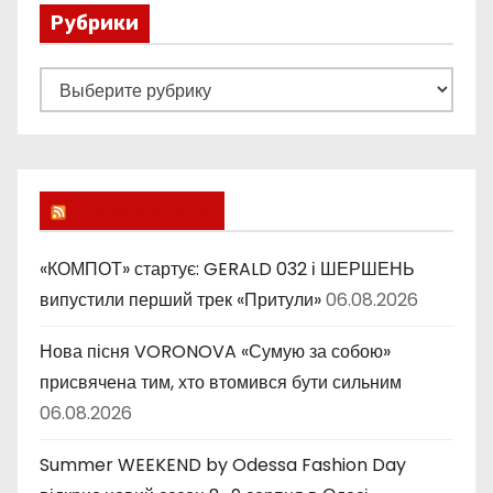
Рубрики
Р
у
б
р
и
Lucky Ukraine
к
и
«КОМПОТ» стартує: GERALD 032 і ШЕРШЕНЬ
випустили перший трек «Притули»
06.08.2026
Нова пісня VORONOVA «Сумую за собою»
присвячена тим, хто втомився бути сильним
06.08.2026
Summer WEEKEND by Odessa Fashion Day