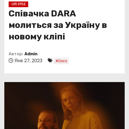
о
LIFE STYLE
м
Співачка DARA
у
молиться за Україну в
новому кліпі
Автор:
Admin
Янв 27, 2023
#Dara