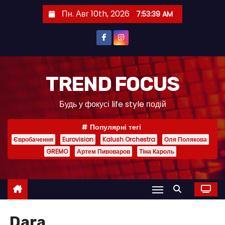
П
Пн. Авг 10th, 2026
7:53:39 AM
е
р
е
й
т
TREND FOCUS
и
Будь у фокусі life style подій
к
с
Популярні тегі
о
Євробачення
Eurovision
Kalush Orchestra
Оля Полякова
д
GREMO
Артем Пивоваров
Тіна Кароль
е
р
ж
и
м
Dara