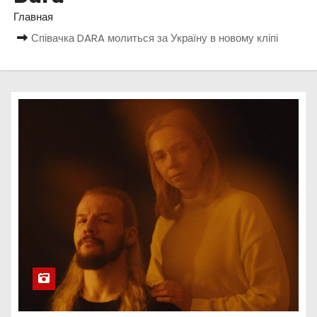
о
Главная
м
Співачка DARA молиться за Україну в новому кліпі
у