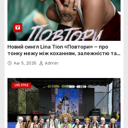
Новий сингл Lina Tion «Повтори» — про
тонку межу між коханням, залежністю та
нав’язливою прив’язаністю
Авг 5, 2026
Admin
LIFE STYLE