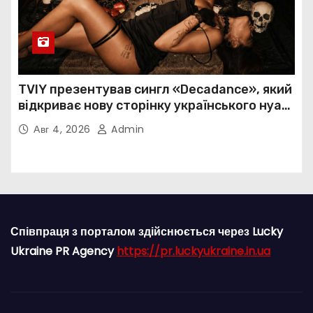
TVIY презентував сингл «Decadance», який
відкриває нову сторінку українського нуар-
попу
Авг 4, 2026
Admin
Співпраця з порталом здійснюється через Lucky
Ukraine PR Agency
https://pr.luckyukraine.in.ua