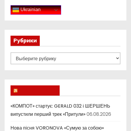
Ukrainian
Рубрики
Р
у
б
р
и
Lucky Ukraine
к
и
«КОМПОТ» стартує: GERALD 032 і ШЕРШЕНЬ
випустили перший трек «Притули»
06.08.2026
Нова пісня VORONOVA «Сумую за собою»