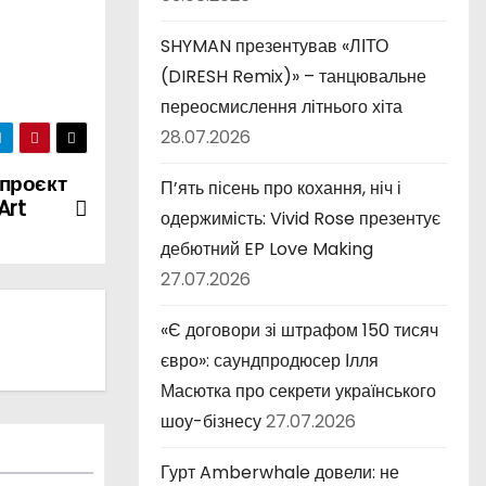
SHYMAN презентував «ЛІТО
(DIRESH Remix)» – танцювальне
переосмислення літнього хіта
28.07.2026
 проєкт
П’ять пісень про кохання, ніч і
Art
одержимість: Vivid Rose презентує
дебютний EP Love Making
27.07.2026
«Є договори зі штрафом 150 тисяч
євро»: саундпродюсер Ілля
Масютка про секрети українського
шоу-бізнесу
27.07.2026
Гурт Amberwhale довели: не