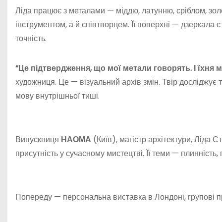
Ліда працює з металами — міддю, латунню, сріблом, зол
інструментом, а й співтворцем. Її поверхні — дзеркала с
точність.
“Це підтвердження, що мої метали говорять. І їхня м
художниця. Це — візуальний архів змін. Твір досліджує
мову внутрішньої тиші.
Випускниця
НАОМА
(Київ), магістр архітектури, Ліда 
присутність у сучасному мистецтві. Її теми — плинність
Попереду — персональна виставка в Лондоні, групові пр