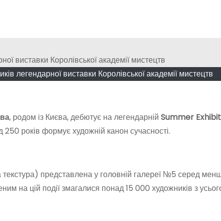
иків легендарної виставки Королівської академії мистецтв
ова
, родом із Києва, дебютує на легендарній
Summer Exhibit
д 250 років формує художній канон сучасності.
ка текстура) представлена у головній галереї №5 серед мен
ним на цій події змагалися понад 15 000 художників з усього