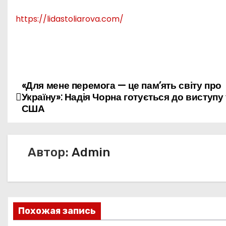
https://lidastoliarova.com/
«Для мене перемога — це пам’ять світу про
Н
Україну»: Надія Чорна готується до виступу
а
США
в
и
Автор:
Admin
г
а
Похожая запись
ц