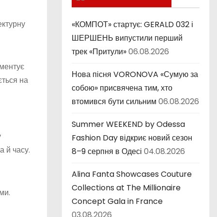
к
и
ектурну
«КОМПОТ» стартує: GERALD 032 і
ШЕРШЕНЬ випустили перший
трек «Притули»
06.08.2026
оментує
Нова пісня VORONOVA «Сумую за
ється на
собою» присвячена тим, хто
втомився бути сильним
06.08.2026
Summer WEEKEND by Odessa
у
Fashion Day відкриє новий сезон
а й часу.
8–9 серпня в Одесі
04.08.2026
Alina Fanta Showcases Couture
Collections at The Millionaire
ми.
Concept Gala in France
03.08.2026