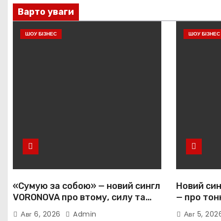
Варто уваги
ШОУ БІЗНЕС
ШОУ БІЗНЕС
«Сумую за собою» — новий сингл
Новий син
VORONOVA про втому, силу та
— про тон
повернення до себе
залежніс
Авг 6, 2026
Admin
Авг 5, 20
прив’язан