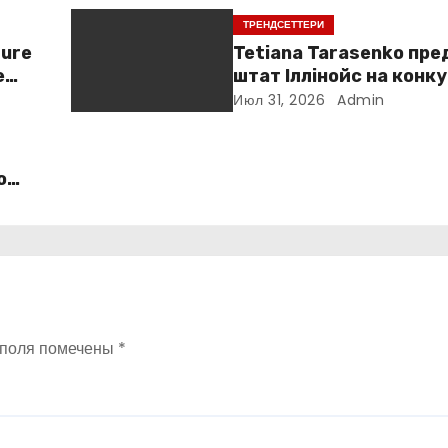
ТРЕНДСЕТТЕРИ
ture
Tetiana Tarasenko пр
e
штат Іллінойс на конку
America у Маямі
Июл 31, 2026
Admin
o
 поля помечены
*