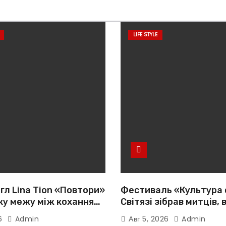
LIFE STYLE
гл Lina Tion «Повтори»
Фестиваль «Культура 
ку межу між коханням,
Світязі зібрав митців, 
тю та нав’язливою
громади з усієї України
26
Admin
Авг 5, 2026
Admin
істю