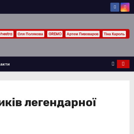
chestra
Оля Полякова
GREMO
Артем Пивоваров
Тіна Кароль
акти
иків легендарної