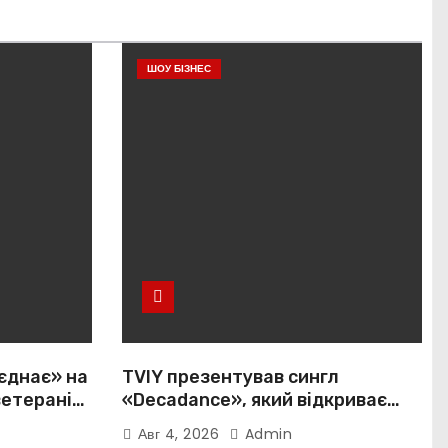
ШОУ БІЗНЕС
єднає» на
TVIY презентував сингл
ветеранів і
«Decadance», який відкриває
нову сторінку українського
Авг 4, 2026
Admin
нуар-попу