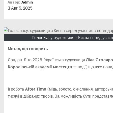
о
Автор:
Admin
Авг 5, 2025
м
у
Голос часу: художниця з Києва серед учасн
Метал
,
що
говорить
Лондон. Літо 2025. Українська художниця
Ліда Столяр
Королівській академії мистецтв
— події, що вже пона
Її робота
After Time
(мідь, золото, окислення, авторсь
тисячі відібраних творів. За можливість бути представле