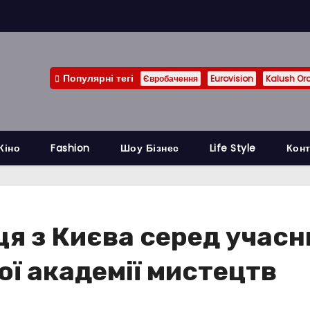
Популярні тегі
Євробачення
Eurovision
Kalush Or
Кіно
Fashion
Шоу Бізнес
Life Style
Конт
я з Києва серед учасн
ої академії мистецтв