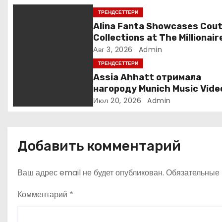
и
ТРЕНДСЕТТЕРИ
Alina Fanta Showcases Cou
я
Collections at The Millionair
Concept Gala in France
п
Авг 3, 2026
Admin
ТРЕНДСЕТТЕРИ
о
Assia Ahhatt отримала
нагороду Munich Music Vide
з
Awards і випустила новий
Июл 20, 2026
Admin
україномовний сингл
а
п
Добавить комментарий
и
Ваш адрес email не будет опубликован.
Обязательные
с
Комментарий
*
я
м