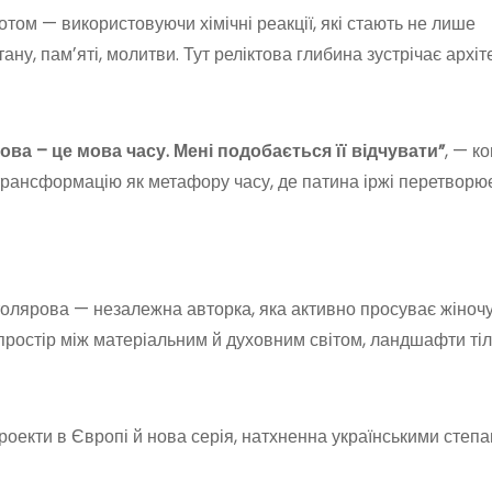
отом — використовуючи хімічні реакції, які стають не лише
тану, памʼяті, молитви. Тут реліктова глибина зустрічає архіт
ова – це мова часу. Мені подобається її відчувати”
, — к
 трансформацію як метафору часу, де патина іржі перетворю
Столярова — незалежна авторка, яка активно просуває жіноч
, простір між матеріальним й духовним світом, ландшафти тіл
оекти в Європі й нова серія, натхненна українськими степа