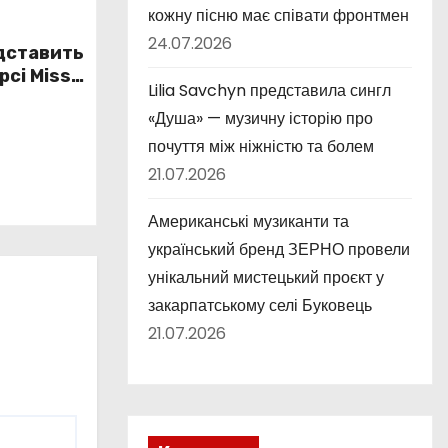
кожну пісню має співати фронтмен
24.07.2026
едставить
рсі Miss
Lilia Savchyn представила сингл
«Душа» — музичну історію про
почуття між ніжністю та болем
21.07.2026
Американські музиканти та
український бренд ЗЕРНО провели
унікальний мистецький проєкт у
закарпатському селі Буковець
21.07.2026