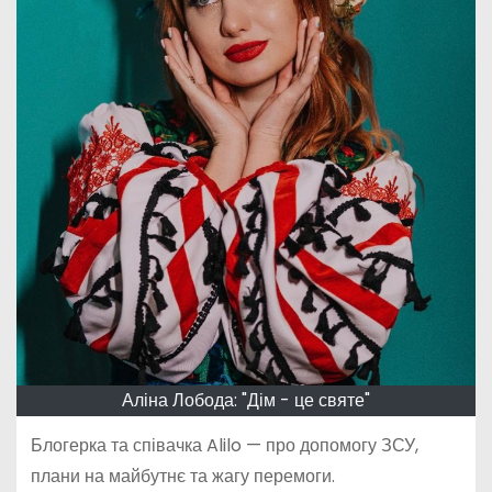
Аліна Лобода: "Дім - це святе"
Блогерка та співачка Alilo — про допомогу ЗСУ,
плани на майбутнє та жагу перемоги.