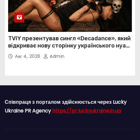
TVIY презентував сингл «Decadance», який
відкриває нову сторінку українського нуар-
попу
Авг 4, 2026
Admin
Співпраця з порталом здійснюється через Lucky
Ukraine PR Agency
https://pr.luckyukraine.in.ua