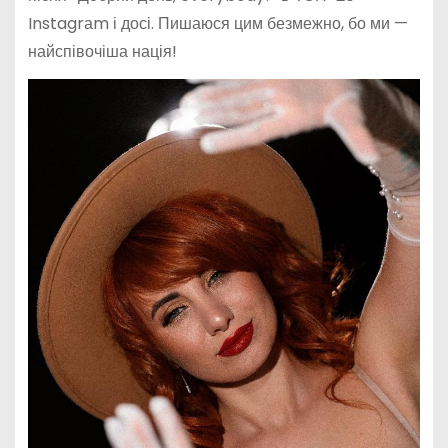
Instagrаm і досі. Пишаюся цим безмежно, бо ми —
найспівочіша нація!