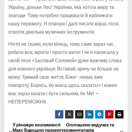
Україну, доньки Лесі Українки, яка хотіла миру та
злагоди. Тому потрібно працювати й наближати
нашу перемогу. Я планую і далі писати вірші, пісні,
освоїти декілька музичних інструментів.
Ніхто не скаже, коли кінець, тому саме зараз час
робити все, мріяти і просто жити! І як я написала у
своїй пісні «Заспівай Соловей» дуже важливі слова
для кожного українця: Вставай, кричу чи більше не
можу; Тримай своє життя; Біжи- немає вже
повороту; Борись, бо маєш щось сказать!» І кожен
має зараз казати і бути сильним, бо МИ —
НЕПЕРЕМОЖНІ!
У річницю незламності
Оголошено ведучих та
Н
Макс Барських презентує
коментаторів