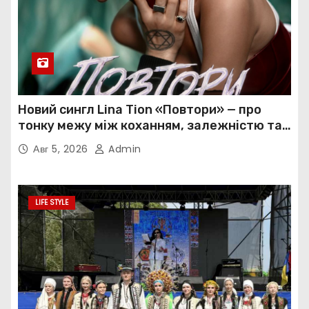
Новий сингл Lina Tion «Повтори» — про
тонку межу між коханням, залежністю та
нав’язливою прив’язаністю
Авг 5, 2026
Admin
LIFE STYLE