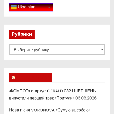
Ukrainian
Рубрики
Р
у
б
р
и
Lucky Ukraine
к
и
«КОМПОТ» стартує: GERALD 032 і ШЕРШЕНЬ
випустили перший трек «Притули»
06.08.2026
Нова пісня VORONOVA «Сумую за собою»