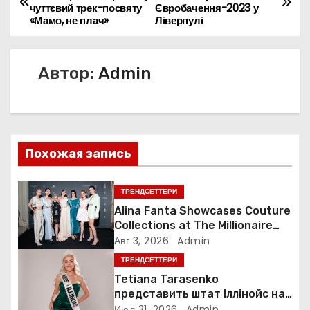
чуттєвий трек-посвяту
Євробачення-2023 у
а
«Мамо, не плач»
Ліверпулі
в
Автор:
Admin
и
г
а
Похожая запись
ц
и
ТРЕНДСЕТТЕРИ
Alina Fanta Showcases Couture
я
Collections at The Millionaire
Concept Gala in France
Авг 3, 2026
Admin
п
ТРЕНДСЕТТЕРИ
о
Tetiana Tarasenko
представить штат Іллінойс на
конкурсі Miss America у Маямі
Июл 31, 2026
Admin