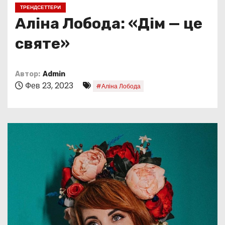
о
ТРЕНДСЕТТЕРИ
м
Аліна Лобода: «Дім — це
у
святе»
Автор:
Admin
Фев 23, 2023
#Аліна Лобода