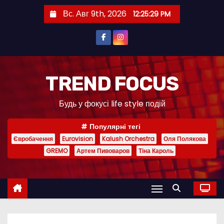
П
Вс. Авг 9th, 2026
12:25:30 PM
е
р
е
й
т
TREND FOCUS
и
Будь у фокусі life style подій
к
с
Популярні тегі
о
Євробачення
Eurovision
Kalush Orchestra
Оля Полякова
д
GREMO
Артем Пивоваров
Тіна Кароль
е
р
ж
и
м