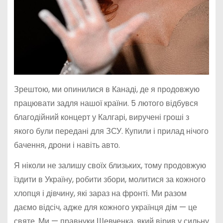
Зрештою, ми опинилися в Канаді, де я продовжую
працювати задля нашої країни. 5 лютого відбувся
благодійний концерт у Калгарі, виручені гроші з
якого були передані для ЗСУ. Купили і прилад нічого
бачення, дрони і навіть авто.
Я ніколи не залишу своїх близьких, тому продовжую
їздити в Україну, робити збори, молитися за кожного
хлопця і дівчину, які зараз на фронті. Ми разом
даємо відсіч, адже для кожного українця дім — це
святе. Ми — правнуки Шевченка, який вірив у сильну