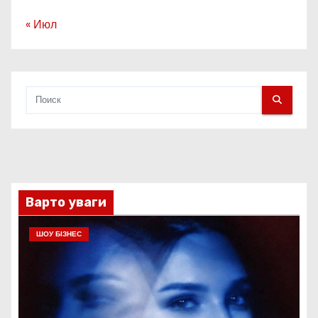
« Июл
Варто уваги
ШОУ БІЗНЕС