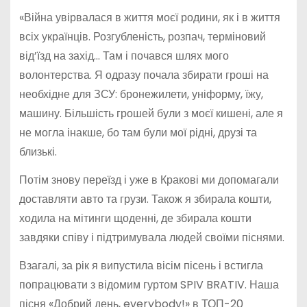
«Війна увірвалася в життя моєї родини, як і в життя
всіх українців. Розгубленість, розпач, терміновий
від’їзд на захід… Там і почався шлях мого
волонтерства. Я одразу почала збирати гроші на
необхідне для ЗСУ: бронежилети, уніформу, їжу,
машину. Більшість грошей були з моєї кишені, але я
не могла інакше, бо там були мої рідні, друзі та
близькі.
Потім знову переїзд і уже в Кракові ми допомагали
доставляти авто та грузи. Також я збирала кошти,
ходила на мітинги щоденні, де збирала кошти
завдяки співу і підтримувала людей своїми піснями.
Взагалі, за рік я випустила вісім пісень і встигла
попрацювати з відомим гуртом SPIV BRATIV. Наша
пісня «Добрий день, everybody!» в ТОП-20