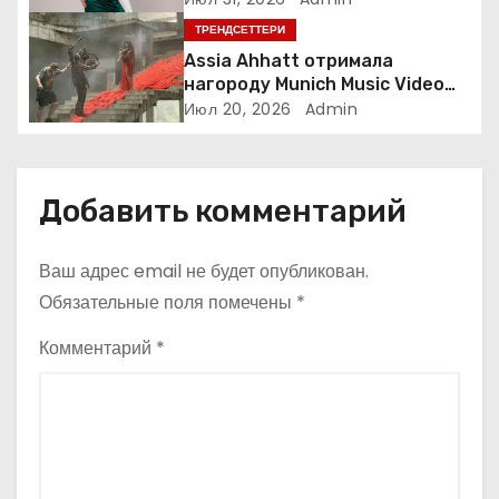
з
ТРЕНДСЕТТЕРИ
а
Assia Ahhatt отримала
нагороду Munich Music Video
п
Awards і випустила новий
Июл 20, 2026
Admin
україномовний сингл
и
с
Добавить комментарий
я
Ваш адрес email не будет опубликован.
м
Обязательные поля помечены
*
Комментарий
*