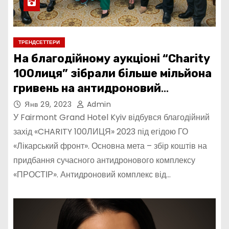
ТРЕНДСЕТТЕРИ
На благодійному аукціоні “Charity
100лиця” зібрали більше мільйона
гривень на антидроновий
комплекс “Простір”
Янв 29, 2023
Admin
У Fairmont Grand Hotel Kyiv відбувся благодійний
захід «CHARITY 100ЛИЦЯ» 2023 під егідою ГО
«Лікарський фронт». Основна мета – збір коштів на
придбання сучасного антидронового комплексу
«ПРОСТІР». Антидроновий комплекс від…