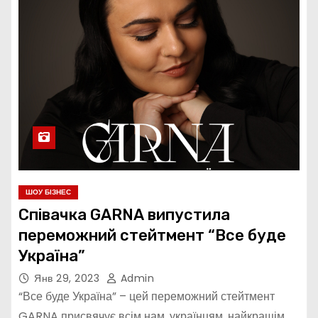
ШОУ БІЗНЕС
Співачка GARNA випустила
переможний стейтмент “Все буде
Україна”
Янв 29, 2023
Admin
“Все буде Україна” – цей переможний стейтмент
GARNA присвячує всім нам, українцям, найкращім