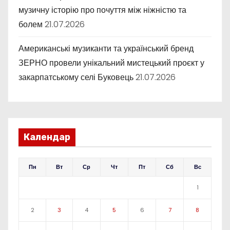
музичну історію про почуття між ніжністю та
болем
21.07.2026
Американські музиканти та український бренд
ЗЕРНО провели унікальний мистецький проєкт у
закарпатському селі Буковець
21.07.2026
Календар
Пн
Вт
Ср
Чт
Пт
Сб
Вс
1
2
3
4
5
6
7
8