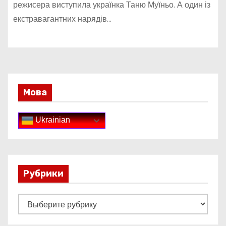
режисера виступила українка Таню Муїньо. А один із
екстравагантних нарядів…
Мова
Ukrainian
Рубрики
Р
у