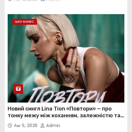
ШОУ БІЗНЕС
Новий сингл Lina Tion «Повтори» — про
тонку межу між коханням, залежністю та
нав’язливою прив’язаністю
Авг 5, 2026
Admin