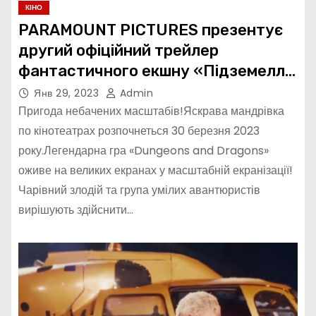
КІНО
PARAMOUNT PICTURES презентує
другий офіційний трейлер
фантастичного екшну «Підземелля
і дракони: честь злодіїв»
Янв 29, 2023
Admin
Пригода небачених масштабів!Яскрава мандрівка
по кінотеатрах розпочнеться 30 березня 2023
року.Легендарна гра «Dungeons and Dragons»
оживе на великих екранах у масштабній екранізації!
Чарівний злодій та група умілих авантюристів
вирішують здійснити…