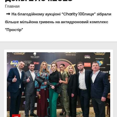
о
Главная
м
На благодійному аукціоні “Charity 100лиця” зібрали
у
більше мільйона гривень на антидроновий комплекс
“Простір”