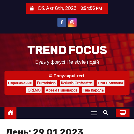
П
Сб. Авг 8th, 2026
3:54:56 PM
е
р
е
й
т
TREND FOCUS
и
Будь у фокусі life style подій
к
с
Популярні тегі
о
Євробачення
Eurovision
Kalush Orchestra
Оля Полякова
д
GREMO
Артем Пивоваров
Тіна Кароль
е
р
ж
и
м
День:
29.01.2023