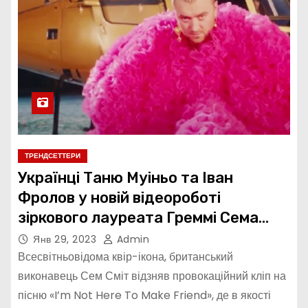
ТРЕНДСЕТТЕРИ
Українці Таню Муіньо та Іван
Фролов у новій відеороботі
зіркового лауреата Греммі Сема
Сміта
Янв 29, 2023
Admin
Всесвітньовідома квір-ікона, британський
виконавець Сем Сміт відзняв провокаційний кліп на
пісню «I’m Not Here To Make Friend», де в якості