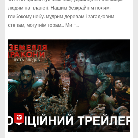
людям на планеті. Нашим безкрайнім полям,
глибокому небу, мудрим деревам і загадковим
степам, могутнім горам… Ми –…