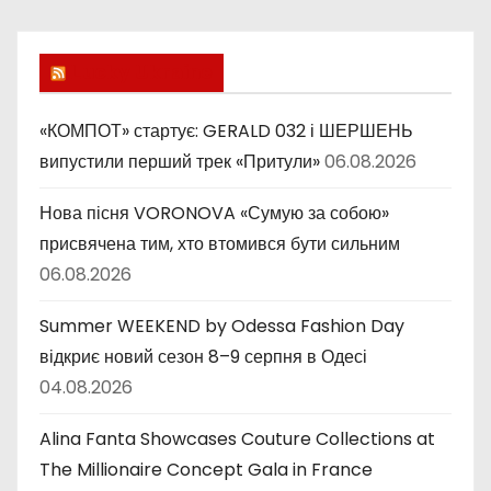
б
р
и
Lucky Ukraine
к
и
«КОМПОТ» стартує: GERALD 032 і ШЕРШЕНЬ
випустили перший трек «Притули»
06.08.2026
Нова пісня VORONOVA «Сумую за собою»
присвячена тим, хто втомився бути сильним
06.08.2026
Summer WEEKEND by Odessa Fashion Day
відкриє новий сезон 8–9 серпня в Одесі
04.08.2026
Alina Fanta Showcases Couture Collections at
The Millionaire Concept Gala in France