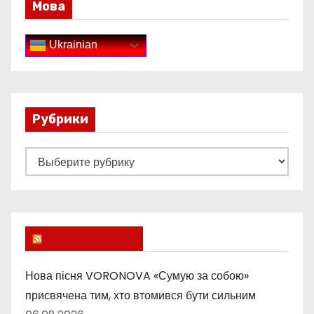
Мова
Ukrainian
Рубрики
Р
у
б
р
и
Lucky Ukraine
к
и
Нова пісня VORONOVA «Сумую за собою»
присвячена тим, хто втомився бути сильним