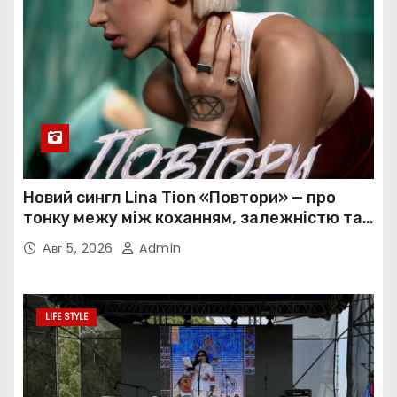
Новий сингл Lina Tion «Повтори» — про
тонку межу між коханням, залежністю та
нав’язливою прив’язаністю
Авг 5, 2026
Admin
LIFE STYLE