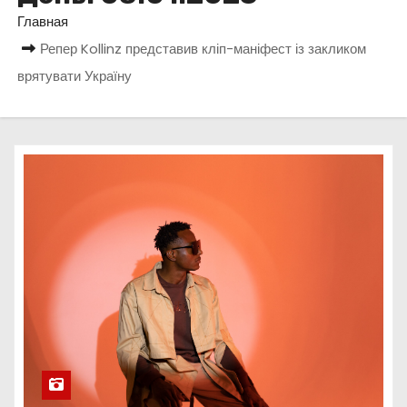
о
Главная
м
Репер Kollinz представив кліп-маніфест із закликом
у
врятувати Україну