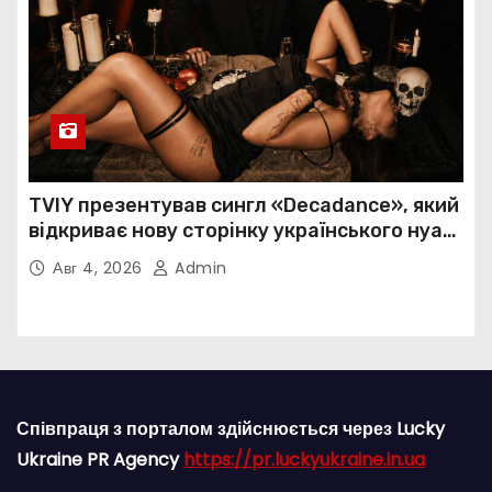
TVIY презентував сингл «Decadance», який
відкриває нову сторінку українського нуар-
попу
Авг 4, 2026
Admin
Співпраця з порталом здійснюється через Lucky
Ukraine PR Agency
https://pr.luckyukraine.in.ua