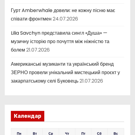
Гурт Amberwhale довели: не кожну пісню має
співати фронтмен
24.07.2026
Lilia Savchyn представила сингл «Душа» —
музичну історію про почуття між ніжністю та
болем
21.07.2026
Американські музиканти та український бренд
ЗЕРНО провели унікальний мистецький проєкт у
закарпатському селі Буковець
21.07.2026
Календар
Пн
Вт
Ср
Чт
Пт
Сб
Вс