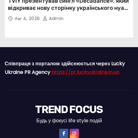
TVIY презентував сингл «Decadance», який
відкриває нову сторінку українського нуар-
попу
Авг 4, 2026
Admin
Співпраця з порталом здійснюється через Lucky
Ukraine PR Agency
https://pr.luckyukraine.in.ua
TREND FOCUS
Будь у фокусі life style подій