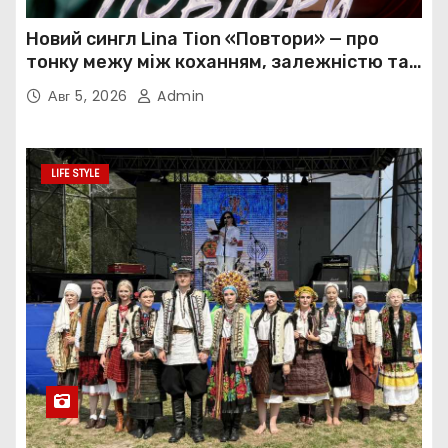
Новий сингл Lina Tion «Повтори» — про
тонку межу між коханням, залежністю та
нав’язливою прив’язаністю
Авг 5, 2026
Admin
LIFE STYLE