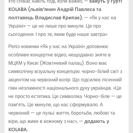
хто співає навіть тоді, коли важко, —
кажуть у гурті
KOLABA
(львів’янин Андрій Павлеса та
полтавець Владислав Крипак).
— «Як у нас на
Україні» — це не лише про минуле. Це про
сьогодення. І про те, яким буде наше завтра».
Реліз новинки «Як у нас на Україні» доповнює
особливе концертне відео, нещодавно зняте в
МЦКМ у Києві (Жовтневий палац). Воно має
символічну візуальну концепцію: чорно-білий світ з
акцентом на червоний колір. Що підсилює пісенний
гімн незламності національного духу українців. «Це
не просто естетика. Це символіка. Чорно-біле — це
пам’ять. Це минуле, що нас сформувало. А
червоний — це пульс життя, боротьби, любові та
віри, що живе в кожному з нас», —
додають у
KOLABA
.