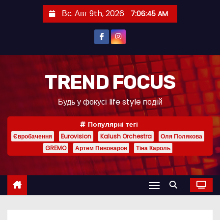
П
Вс. Авг 9th, 2026
7:06:47 AM
е
р
е
й
т
TREND FOCUS
и
Будь у фокусі life style подій
к
с
Популярні тегі
о
Євробачення
Eurovision
Kalush Orchestra
Оля Полякова
д
GREMO
Артем Пивоваров
Тіна Кароль
е
р
ж
и
м