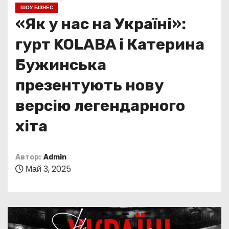
о
ШОУ БІЗНЕС
м
«Як у нас на Україні»:
у
гурт KOLABA і Катерина
Бужинська
презентують нову
версію легендарного
хіта
Автор:
Admin
Май 3, 2025