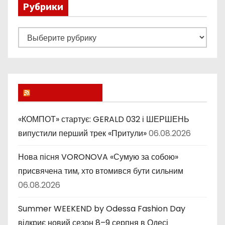
Рубрики
Р
у
б
р
и
Lucky Ukraine
к
и
«КОМПОТ» стартує: GERALD 032 і ШЕРШЕНЬ
випустили перший трек «Притули»
06.08.2026
Нова пісня VORONOVA «Сумую за собою»
присвячена тим, хто втомився бути сильним
06.08.2026
Summer WEEKEND by Odessa Fashion Day
відкриє новий сезон 8–9 серпня в Одесі