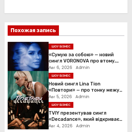
г
а
Похожая запись
ц
и
ШОУ БІЗНЕС
«Сумую за собою» — новий
я
сингл VORONOVA про втому,
силу та повернення до себе
Авг 6, 2026
Admin
п
ШОУ БІЗНЕС
о
Новий сингл Lina Tion
«Повтори» — про тонку межу
з
між коханням, залежністю та
Авг 5, 2026
Admin
нав’язливою прив’язаністю
ШОУ БІЗНЕС
а
TVIY презентував сингл
«Decadance», який відкриває
п
нову сторінку українського
Авг 4, 2026
Admin
нуар-попу