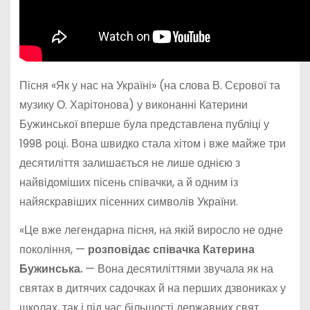
Пісня «Як у нас на Україні» (на слова В. Сєрової та
музику О. Харітонова) у виконанні Катерини
Бужинської вперше була представлена публіці у
1998 році. Вона швидко стала хітом і вже майже три
десятиліття залишається не лише однією з
найвідоміших пісень співачки, а й одним із
найяскравіших пісенних символів України.
«Це вже легендарна пісня, на якій виросло не одне
покоління, —
розповідає співачка Катерина
Бужинська.
— Вона десятиліттями звучала як на
святах в дитячих садочках й на перших дзвониках у
школах, так і під час більшості державних свят.