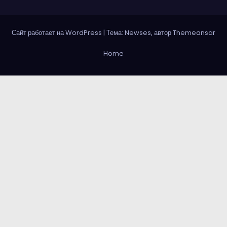
Сайт работает на WordPress
|
Тема: Newses, автор
Themeansar
Home