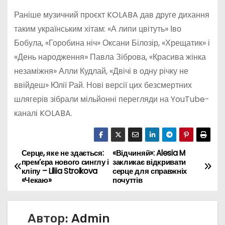
Раніше музичний проєкт KOLABA дав друге дихання
таким українським хітам: «А липи цвітуть» Іво
Бобула, «Горобина ніч» Оксани Білозір, «Хрещатик» і
«День народження» Павла Зіброва, «Красива жінка
незаміжня» Алли Кудлай, «Двічі в одну річку не
ввійдеш» Юлії Рай. Нові версії цих безсмертних
шлягерів зібрали мільйонні перегляди на YouTube-
каналі KOLABA.
Серце, яке не здається:
«Відчиняй»: Alesia M
Н
прем’єра нового синглу і
закликає відкривати
кліпу – Liliia Stroikova
серце для справжніх
а
«Чекаю»
почуттів
в
Автор:
Admin
и