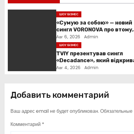
ц
ШОУ БІЗНЕС
и
«Сумую за собою» — новий
сингл VORONOVA про втому,
я
силу та повернення до себ
Авг 6, 2026
Admin
п
ШОУ БІЗНЕС
TVIY презентував сингл
о
«Decadance», який відкрив
нову сторінку українського
Авг 4, 2026
Admin
з
нуар-попу
а
Добавить комментарий
п
и
Ваш адрес email не будет опубликован.
Обязательные
с
Комментарий
*
я