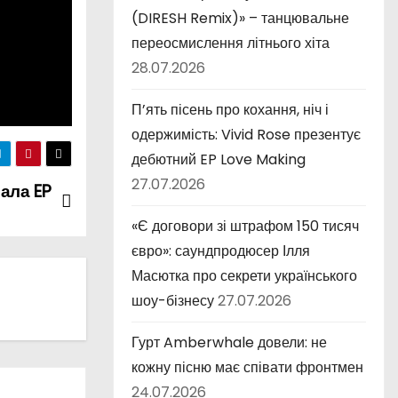
(DIRESH Remix)» – танцювальне
переосмислення літнього хіта
28.07.2026
П’ять пісень про кохання, ніч і
одержимість: Vivid Rose презентує
дебютний EP Love Making
27.07.2026
вала EP
«Є договори зі штрафом 150 тисяч
євро»: саундпродюсер Ілля
Масютка про секрети українського
шоу-бізнесу
27.07.2026
Гурт Amberwhale довели: не
кожну пісню має співати фронтмен
24.07.2026