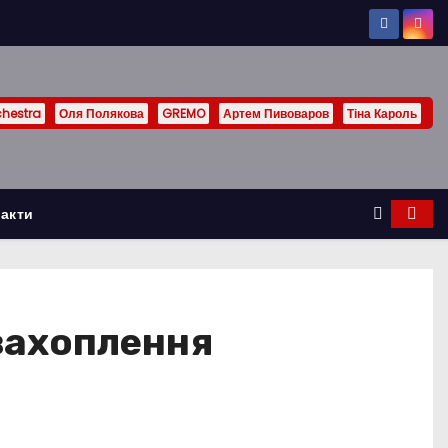
chestra
Оля Полякова
GREMO
Артем Пивоваров
Тіна Кароль
акти
 захоплення