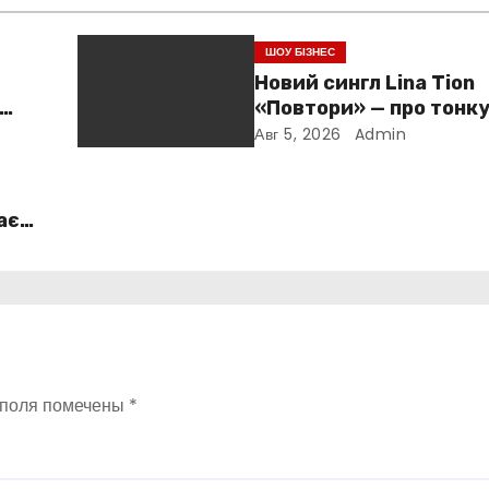
ШОУ БІЗНЕС
Новий сингл Lina Tion
«Повтори» — про тонк
е
між коханням, залежн
Авг 5, 2026
Admin
нав’язливою прив’яза
ає
 поля помечены
*