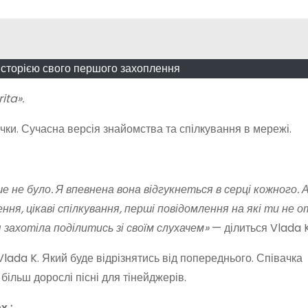
історією свого першого захоплення
ita».
ачки. Сучасна версія знайомства та спілкування в мережі.
іше не було. Я впевнена вона відгукнеться в серці кожного. 
ня, цікаві спілкування, перші повідомлення на які ти не 
я захотіла поділитись зі своїм слухачем»
— ділиться Vlada K
 Vlada K. Який буде відрізнятись від попереднього. Співачка
 більш дорослі пісні для тінейджерів.
х :