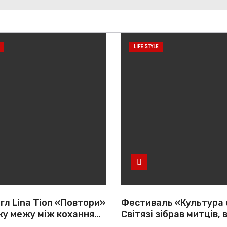
LIFE STYLE
гл Lina Tion «Повтори»
Фестиваль «Культура 
ку межу між коханням,
Світязі зібрав митців, 
тю та нав’язливою
громади з усієї України