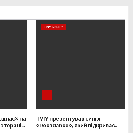
ШОУ БІЗНЕС
єднає» на
TVIY презентував сингл
ветеранів і
«Decadance», який відкриває
нову сторінку українського