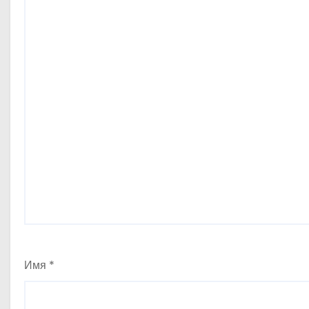
м
Имя
*