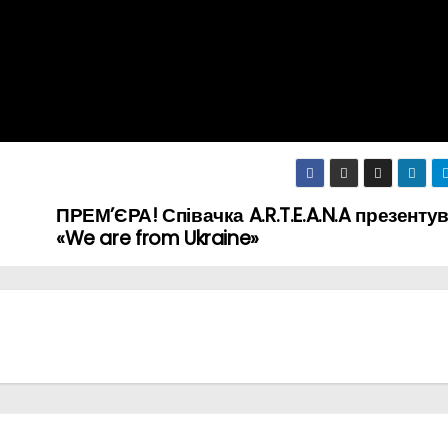
ПРЕМ’ЄРА! Співачка A.R.T.E.A.N.A презенту
«We are from Ukraine»