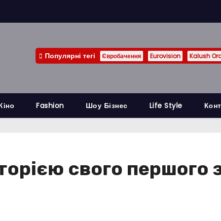
Популярні тегі
Євробачення
Eurovision
Kalush Or
Кіно
Fashion
Шоу Бізнес
Life Style
Конт
історією свого першого