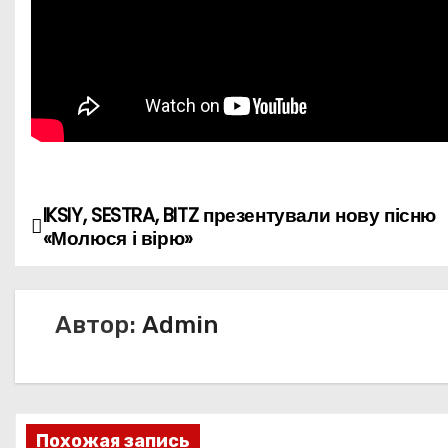
IKSIY, SESTRA, BITZ презентували нову пісню
Н
«Молюся і вірю»
а
в
Автор:
Admin
и
г
а
Похожая запись