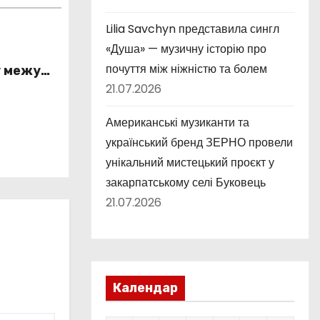
Lilia Savchyn представила сингл
«Душа» — музичну історію про
почуття між ніжністю та болем
у межу
істю та
21.07.2026
ністю
Американські музиканти та
український бренд ЗЕРНО провели
унікальний мистецький проєкт у
закарпатському селі Буковець
21.07.2026
Календар