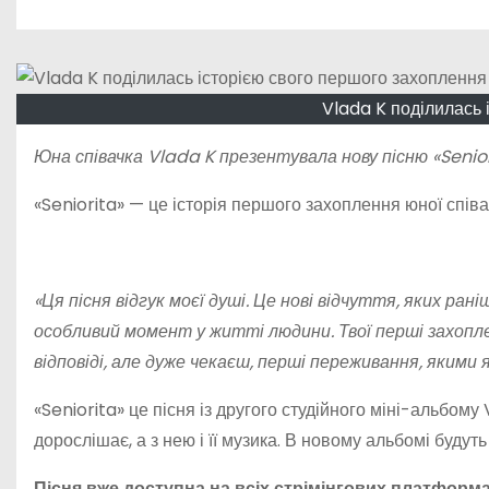
о
м
у
Vlada K поділилась 
Юна співачка Vlada K презентувала нову пісню «Senior
«Seniorita» — це історія першого захоплення юної спів
«Ця пісня відгук моєї душі. Це нові відчуття, яких ран
особливий момент у житті людини. Твої перші захоплен
відповіді, але дуже чекаєш, перші переживання, якими 
«Seniorita» це пісня із другого студійного міні-альбому
дорослішає, а з нею і її музика. В новому альбомі будуть
Пісня вже доступна на всіх стрімінгових платформа