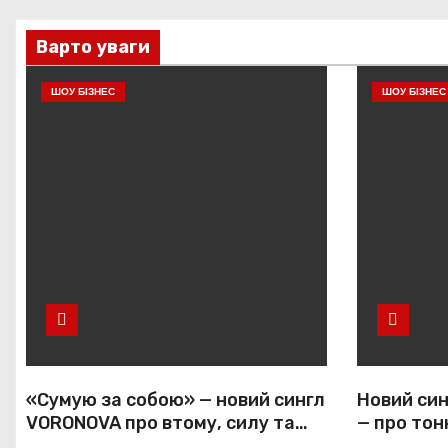
Варто уваги
ШОУ БІЗНЕС
ШОУ БІЗНЕС
«Сумую за собою» — новий сингл
Новий син
VORONOVA про втому, силу та
— про тон
повернення до себе
залежніс