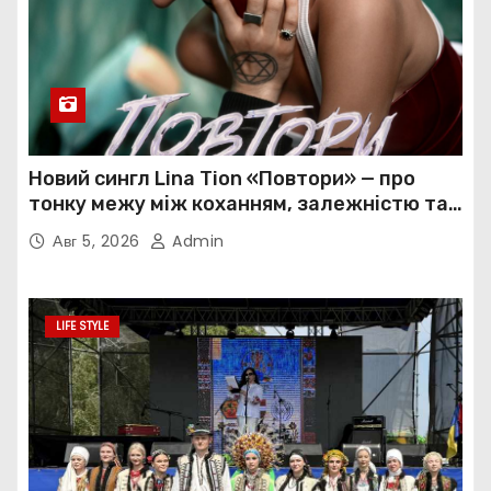
Новий сингл Lina Tion «Повтори» — про
тонку межу між коханням, залежністю та
нав’язливою прив’язаністю
Авг 5, 2026
Admin
LIFE STYLE