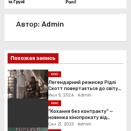
та Грузії
Ролі!
в
и
Автор:
Admin
г
а
ц
Похожая запись
и
КІНО
я
Легендарний режисер Рідлі
Скотт повертається до світу
п
«Гладіатора»
Июл 5, 2024
Admin
КІНО
о
“Кохання без контракту” —
з
новинка кінопрокату від
українських виробників
Сен 21, 2023
Admin