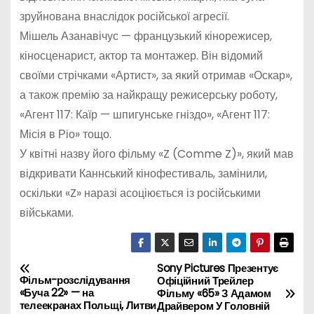
зруйнована внаслідок російської агресії.
Мішель Азанавічус — французький кінорежисер,
кіносценарист, актор та монтажер. Він відомий
своїми стрічками «Артист», за який отримав «Оскар»,
а також премію за найкращу режисерську роботу,
«Агент 117: Каїр — шпигунське гніздо», «Агент 117:
Місія в Ріо» тощо.
У квітні назву його фільму «Z (Comme Z)», який мав
відкривати Каннський кінофестиваль, замінили,
оскільки «Z» наразі асоціюється із російськими
військами.
Sony Pictures Презентує
Н
Фільм-розслідування
Офіційний Трейлер
«Буча 22» — на
Фільму «65» З Адамом
а
телеекранах Польщі, Литви
Драйвером У Головній