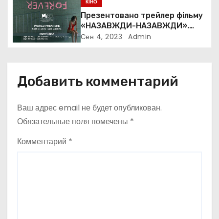
а
КІНО
Презентовано трейлер фільму
п
«НАЗАВЖДИ-НАЗАВЖДИ».
Світова прем’єра відбудеться
Сен 4, 2023
Admin
и
8 вересня на ювілейному 80-
му Венеційському
с
кінофестивалі, в програмі
Orizzonti Extra
Добавить комментарий
я
м
Ваш адрес email не будет опубликован.
Обязательные поля помечены
*
Комментарий
*