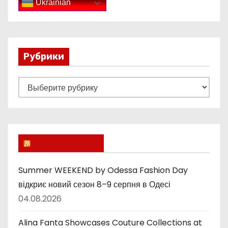
Ukrainian
Рубрики
Р
у
б
р
и
Lucky Ukraine
к
и
Summer WEEKEND by Odessa Fashion Day
відкриє новий сезон 8–9 серпня в Одесі
04.08.2026
Alina Fanta Showcases Couture Collections at