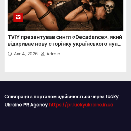
TVIY презентував сингл «Decadance», який
відкриває нову сторінку українського нуар-
попу
Авг 4, 2026
Admin
Співпраця з порталом здійснюється через Lucky
Ukraine PR Agency
https://pr.luckyukraine.in.ua