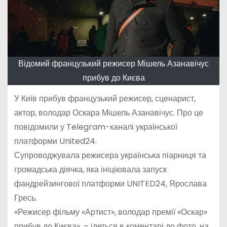
Відомий французький режисер Мішель Азанавічус
прибув до Києва
У Київ прибув французький режисер, сценарист,
актор, володар Оскара Мішель Азанавічус. Про це
повідомили у Telegram-каналі української
платформи United24.
Супроводжувала режисера українська піарниця та
громадська діячка, яка ініціювала запуск
фандрейзингової платформи UNITED24, Ярослава
Гресь.
«Режисер фільму «Артист», володар премії «Оскар»
прибув до Києва», – ідеться в коментарі до фото, на