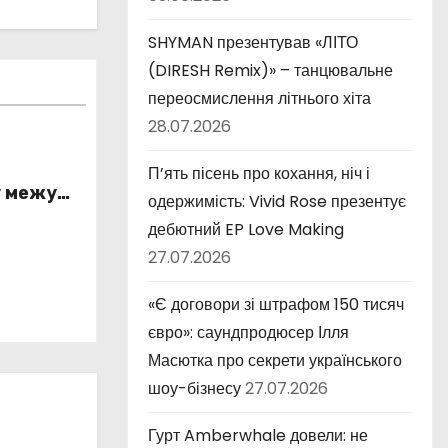
SHYMAN презентував «ЛІТО
(DIRESH Remix)» – танцювальне
переосмислення літнього хіта
28.07.2026
П’ять пісень про кохання, ніч і
у межу
одержимість: Vivid Rose презентує
істю та
дебютний EP Love Making
ністю
27.07.2026
«Є договори зі штрафом 150 тисяч
євро»: саундпродюсер Ілля
Масютка про секрети українського
шоу-бізнесу
27.07.2026
Гурт Amberwhale довели: не