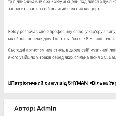
та підписникам, вчора Foley зі сцени поділився з публі
запросить нас на свій великий сольний концерт.
Foley розпочав свою професійну співочу карʼєру з випу
мільйонів переклядіву Тік Ток та більше 8 місяців очолю
Сьогодні артист змінив стиль, відкрив свій музичний л
якого увійшло 9 треків серед яких спільна пісня з С. Б
Н
Патріотичний сингл від SHYMAN: «Вільна Ук
а
в
Автор:
Admin
и