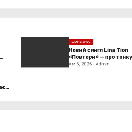
ШОУ БІЗНЕС
Новий сингл Lina Tion
«Повтори» — про тонк
е
між коханням, залежн
Авг 5, 2026
Admin
нав’язливою прив’яза
ає