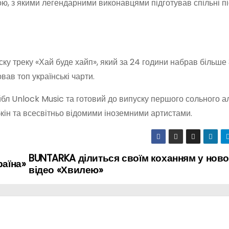
кою, з якими легендарними виконавцями підготував спільні пі
ску треку «Хай буде хайп», який за 24 години набрав більше
вав топ українські чарти.
ейбл Unlock Music та готовий до випуску першого сольного а
абкін та всесвітньо відомими іноземними артистами.
BUNTARKA ділиться своїм коханням у нов
раїна»
відео «Хвилею»