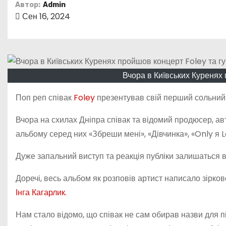
о
Автор:
Admin
Сен 16, 2024
м
у
Вчора в Київських Куренях 
Поп реп співак
Foley
презентував свій перший сольний 
Вчора на схилах Дніпра співак та відомий продюсер, авт
альбому серед них «Збреши мені», «Дівчинка», «Only я Lo
Дуже запальний виступ та реакція публіки залишаться в
Доречі, весь альбом як розповів артист написало зірко
Інга Кагарлик.
Нам стало відомо, що співак не сам обирав назви для п