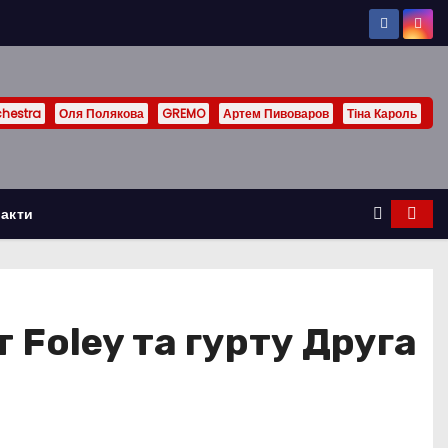
chestra
Оля Полякова
GREMO
Артем Пивоваров
Тіна Кароль
акти
 Foley та гурту Друга