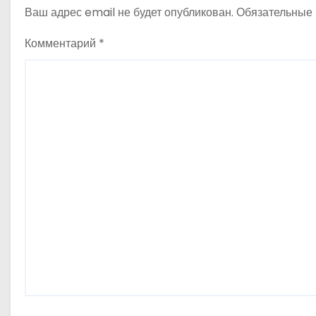
и
Ваш адрес email не будет опубликован.
Обязательные
с
Комментарий
*
я
м