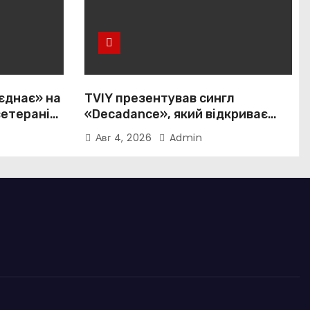
єднає» на
TVIY презентував сингл
ветеранів і
«Decadance», який відкриває
нову сторінку українського
Авг 4, 2026
Admin
нуар-попу