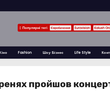
Популярні тегі
Євробачення
Eurovision
Kalush Or
Кіно
Fashion
Шоу Бізнес
Life Style
Конт
ренях пройшов концерт