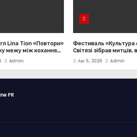
гл Lina Tion «Повтори»
Фестиваль «Культура 
ку межу між коханням,
Світязі зібрав митців, 
тю та нав’язливою
громади з усієї України
26
Admin
Авг 5, 2026
Admin
істю
ine PR