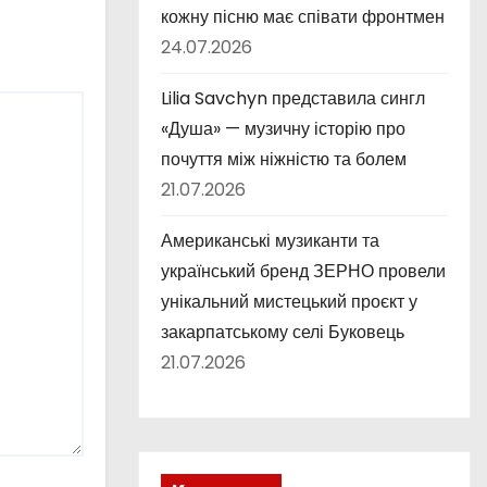
кожну пісню має співати фронтмен
24.07.2026
Lilia Savchyn представила сингл
«Душа» — музичну історію про
почуття між ніжністю та болем
21.07.2026
Американські музиканти та
український бренд ЗЕРНО провели
унікальний мистецький проєкт у
закарпатському селі Буковець
21.07.2026