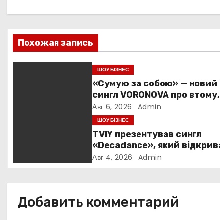
г
а
Похожая запись
ц
ШОУ БІЗНЕС
и
«Сумую за собою» — новий
сингл VORONOVA про втому,
я
силу та повернення до себ
Авг 6, 2026
Admin
п
ШОУ БІЗНЕС
TVIY презентував сингл
о
«Decadance», який відкрив
нову сторінку українського
Авг 4, 2026
Admin
з
нуар-попу
а
Добавить комментарий
п