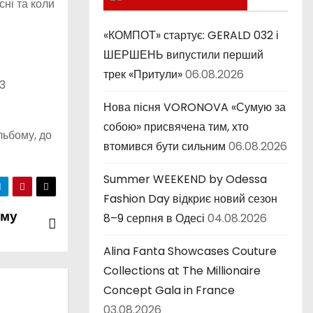
сні та коли
к
и
«КОМПОТ» стартує: GERALD 032 і
ШЕРШЕНЬ випустили перший
трек «Притули»
06.08.2026
 3
Нова пісня VORONOVA «Сумую за
собою» присвячена тим, хто
льбому, до
втомився бути сильним
06.08.2026
Summer WEEKEND by Odessa
Fashion Day відкриє новий сезон
ому
8–9 серпня в Одесі
04.08.2026
Alina Fanta Showcases Couture
Collections at The Millionaire
Concept Gala in France
03.08.2026