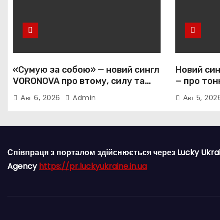
«Сумую за собою» — новий сингл
Новий син
VORONOVA про втому, силу та
— про тон
повернення до себе
залежніс
Авг 6, 2026
Admin
Авг 5, 20
прив’язан
Співпраця з порталом здійснюється через Lucky Ukra
Agency
https://pr.luckyukraine.in.ua