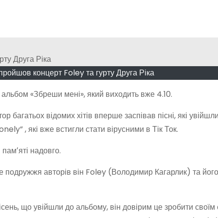
пройшов концерт Foley та гурту Друга Ріка
альбом «Збреши мені», який виходить вже 4.10.
ор багатьох відомих хітів вперше заспівав пісні, які увійшл
nely” , які вже встигли стати вірусними в Тік Ток.
 памʼяті надовго.
ве подружжя авторів він Foley (Володимир Кагарлик) та йог
ісень, що увійшли до альбому, він довірим це зробити своїм