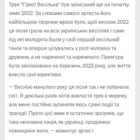
Трек “Гірко! Весільна” був записаний ще на початку
зими 2022. За словами самого артиста його
найбільшою творчою мрією було, щоб весною 2022
ця пісня грала на всіх українських весіллях і саме
під неї молодята йшли у свій перший весільний
танок та вперше цілувались у ролі чоловіка та
дружини, а не нареченої та нареченого. Прем’єра
була запланована на березень 2022 року, але життя
внесло свої корективи.
— Весною минулого року ця пісня так і не побачила
світ. Я декілька разів хотів викласти трек в мережу,
але мене постійно зупиняли якісь сумні події та
трагедії. Проте цієї зими я остаточно зрозумів, що
така незламна нація, як українці, продовжує
повноцінно жити, — коментує артист.