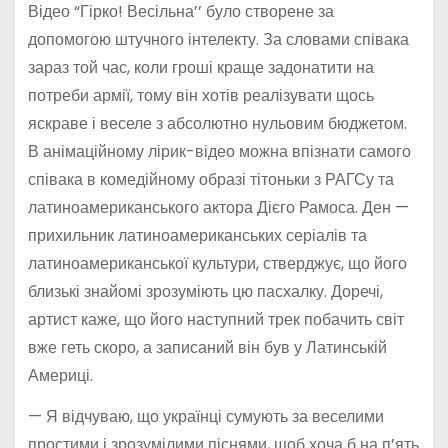
Відео “Гірко! Весільна’’ було створене за
допомогою штучного інтелекту. За словами співака
зараз той час, коли гроші краще задонатити на
потреби армії, тому він хотів реалізувати щось
яскраве і веселе з абсолютно нульовим бюджетом.
В анімаційному лірик-відео можна впізнати самого
співака в комедійному образі тітоньки з РАГСу та
латиноамериканського актора Дієго Рамоса. Ден —
прихильник латиноамериканських серіалів та
латиноамериканської культури, стверджує, що його
близькі знайомі зрозуміють цю пасхалку. Доречі,
артист каже, що його наступний трек побачить світ
вже геть скоро, а записаний він був у Латинській
Америці.
— Я відчуваю, що українці сумують за веселими
простими і зрозумілими піснями, щоб хоча б на п’ять