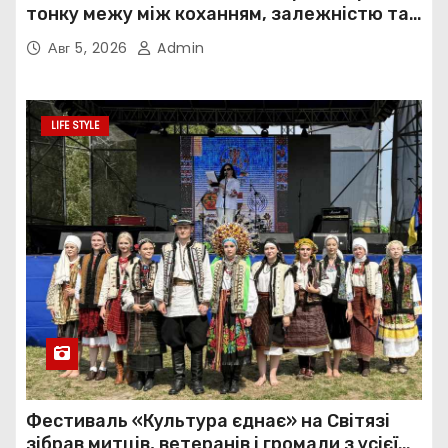
тонку межу між коханням, залежністю та
нав’язливою прив’язаністю
Авг 5, 2026
Admin
LIFE STYLE
Фестиваль «Культура єднає» на Світязі
зібрав митців, ветеранів і громади з усієї