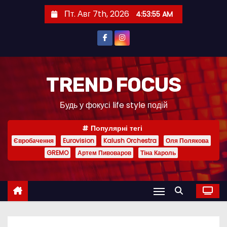
П
Пт. Авг 7th, 2026
4:53:57 AM
е
р
е
й
т
TREND FOCUS
и
Будь у фокусі life style подій
к
с
Популярні тегі
о
Євробачення
Eurovision
Kalush Orchestra
Оля Полякова
д
GREMO
Артем Пивоваров
Тіна Кароль
е
р
ж
и
м