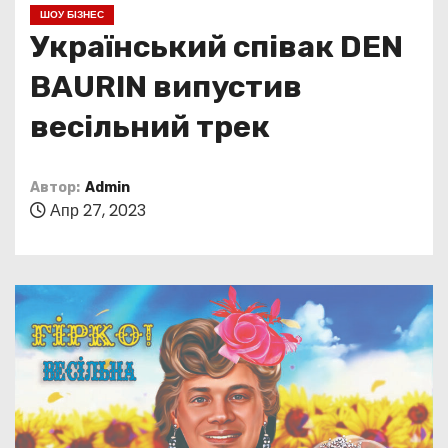
о
ШОУ БІЗНЕС
м
Український співак DEN
у
BAURIN випустив
весільний трек
Автор:
Admin
Апр 27, 2023