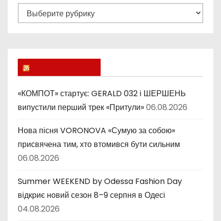
Р
у
б
р
и
Lucky Ukraine
к
и
«КОМПОТ» стартує: GERALD 032 і ШЕРШЕНЬ
випустили перший трек «Притули»
06.08.2026
Нова пісня VORONOVA «Сумую за собою»
присвячена тим, хто втомився бути сильним
06.08.2026
Summer WEEKEND by Odessa Fashion Day
відкриє новий сезон 8–9 серпня в Одесі
04.08.2026