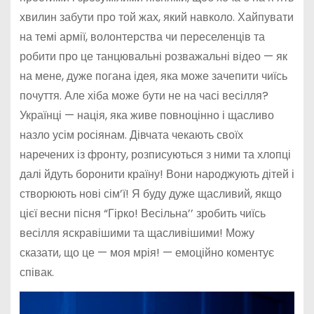
хвилин забути про той жах, який навколо. Хайпувати
на темі армії, волонтерства чи переселенців та
робити про це танцювальні розважальні відео — як
на мене, дуже погана ідея, яка може зачепити чиїсь
почуття. Але хіба може бути не на часі весілля?
Українці — нація, яка живе повноцінно і щасливо
назло усім росіянам. Дівчата чекають своїх
наречених із фронту, розписуються з ними та хлопці
далі йдуть боронити країну! Вони народжують дітей і
створюють нові сім’ї! Я буду дуже щасливий, якщо
цієї весни пісня “Гірко! Весільна’’ зробить чиїсь
весілля яскравішими та щасливішими! Можу
сказати, що це — моя мрія! — емоційно коментує
співак.