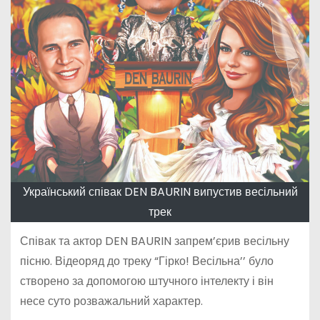
Український співак DEN BAURIN випустив весільний
трек
Співак та актор DEN BAURIN запрем’єрив весільну
пісню. Відеоряд до треку “Гірко! Весільна’’ було
створено за допомогою штучного інтелекту і він
несе суто розважальний характер.