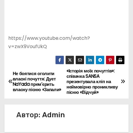
https://www.youtube.com/watch?
v=zwX9VoufUkQ
«Історія моїх почуттів»:
Н
Не боятися оголити
співачка SANSA
власні почуття: Дует
презентувала кліп на
а
NaYada прем’єрить
неймовірно проникливу
власну пісню «Запали»
пісню «Відчуй»
в
и
Автор:
Admin
г