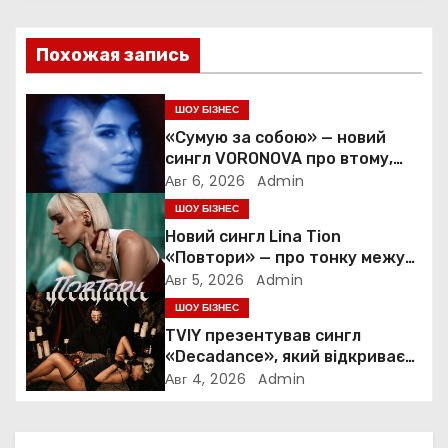
а
ц
Похожая запись
и
ШОУ БІЗНЕС
я
«Сумую за собою» — новий
сингл VORONOVA про втому,
п
силу та повернення до себе
Авг 6, 2026
Admin
ШОУ БІЗНЕС
о
Новий сингл Lina Tion
з
«Повтори» — про тонку межу
між коханням, залежністю та
Авг 5, 2026
Admin
а
нав’язливою прив’язаністю
ШОУ БІЗНЕС
TVIY презентував сингл
п
«Decadance», який відкриває
нову сторінку українського
Авг 4, 2026
Admin
и
нуар-попу
с