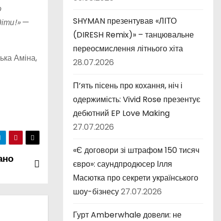
о
SHYMAN презентував «ЛІТО
діти!»
—
(DIRESH Remix)» – танцювальне
переосмислення літнього хіта
ька Аміна,
28.07.2026
П’ять пісень про кохання, ніч і
одержимість: Vivid Rose презентує
дебютний EP Love Making
27.07.2026
«Є договори зі штрафом 150 тисяч
ано
євро»: саундпродюсер Ілля
Масютка про секрети українського
шоу-бізнесу
27.07.2026
Гурт Amberwhale довели: не