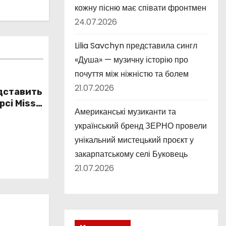
кожну пісню має співати фронтмен
24.07.2026
Lilia Savchyn представила сингл
«Душа» — музичну історію про
почуття між ніжністю та болем
21.07.2026
едставить
рсі Miss
Американські музиканти та
український бренд ЗЕРНО провели
унікальний мистецький проєкт у
закарпатському селі Буковець
21.07.2026