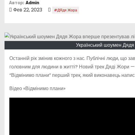
о
Автор:
Admin
Фев 22, 2023
#ДЯдя Жора
м
у
Український шоумен Дядя
Останній рік змінив кожного з нас. Публічні люди, що з
головним для людини в житті? Новий трек Дяді Жори —
“Відмінимо плани” перший трек, який виконавець написа
Відео «Відмінимо плани»