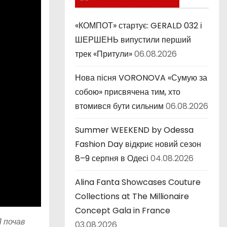
к
и
«КОМПОТ» стартує: GERALD 032 і
ШЕРШЕНЬ випустили перший
трек «Притули»
06.08.2026
Нова пісня VORONOVA «Сумую за
собою» присвячена тим, хто
втомився бути сильним
06.08.2026
Summer WEEKEND by Odessa
Fashion Day відкриє новий сезон
8–9 серпня в Одесі
04.08.2026
Alina Fanta Showcases Couture
Collections at The Millionaire
Concept Gala in France
Я почав
03.08.2026