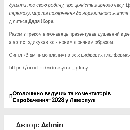
думати про свою родину, про цінність мирного часу. Ця
перемогу, мир та повернення до нормального життя. П
ділиться
Дядя Жора.
Разом з треком виконавець презентував душевний відео
а артист здивував всіх новим ліричним образом.
Сингл «Відмінимо плани» на всіх цифрових платформах
https://orcd.co/vidminymo_plany
Оголошено ведучих та коментаторів
Н
Євробачення-2023 у Ліверпулі
а
в
Автор:
Admin