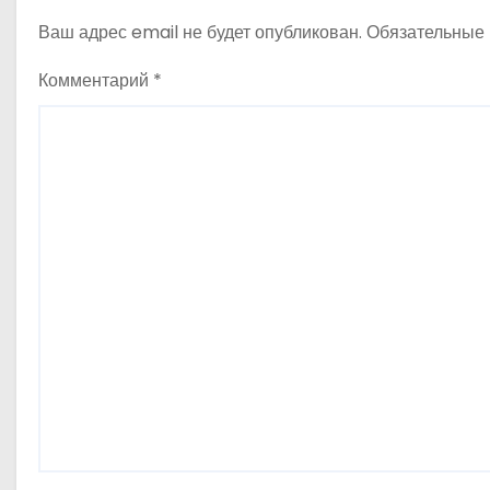
и
Ваш адрес email не будет опубликован.
Обязательные
с
Комментарий
*
я
м