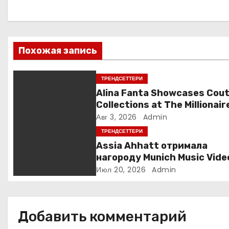
и
г
а
Похожая запись
ц
ТРЕНДСЕТТЕРИ
и
Alina Fanta Showcases Cou
Collections at The Millionair
я
Concept Gala in France
Авг 3, 2026
Admin
п
ТРЕНДСЕТТЕРИ
Assia Ahhatt отримала
о
нагороду Munich Music Vide
Awards і випустила новий
Июл 20, 2026
Admin
з
україномовний сингл
а
Добавить комментарий
п