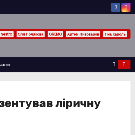
chestra
Оля Полякова
GREMO
Артем Пивоваров
Тіна Кароль
акти
зентував ліричну