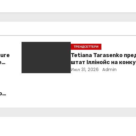
ТРЕНДСЕТТЕРИ
ture
Tetiana Tarasenko пр
e
штат Іллінойс на конку
America у Маямі
Июл 31, 2026
Admin
o