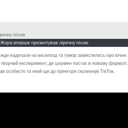
 Жора вперше презентував ліричну пісню
авжди надихали на веселощі та гумор замислились про вічне.
 творчий експеримент, де шоумен постає в новому форматі.
в особисто та який ще до прем‘єри сколихнув ТікТок.