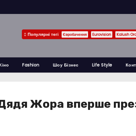
Популярні тегі
Євробачення
Eurovision
Kalush Or
Кіно
Fashion
Шоу Бізнес
Life Style
Конт
Дядя Жора вперше пре