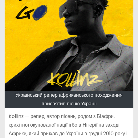
Український репер африканського походження
присвятив пісню Україні
Kollinz — репер, автор пісень, родом з Біафри,
крихітної окупованої нації ігбо в Нігерії на заході
Африки, який приїхав до України в грудні 2010 року і