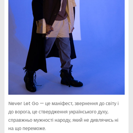
Never Let Go — це маніфест, звернення до світу і
до ворога, це ствердження українського духу,
справжньо мужності народу, який не дивлячись ні
на що переможе.