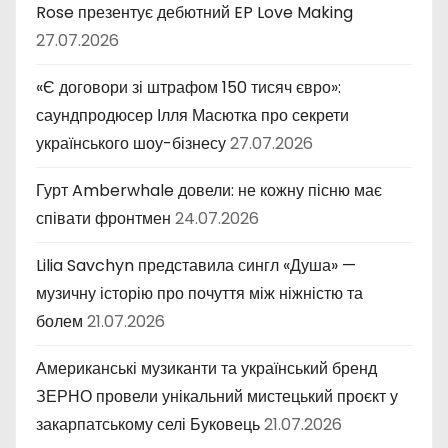
Rose презентує дебютний EP Love Making
27.07.2026
«Є договори зі штрафом 150 тисяч євро»:
саундпродюсер Ілля Масютка про секрети
українського шоу-бізнесу
27.07.2026
Гурт Amberwhale довели: не кожну пісню має
співати фронтмен
24.07.2026
Lilia Savchyn представила сингл «Душа» —
музичну історію про почуття між ніжністю та
болем
21.07.2026
Американські музиканти та український бренд
ЗЕРНО провели унікальний мистецький проєкт у
закарпатському селі Буковець
21.07.2026