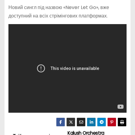
Новий сингл під назвою «Never Let Go», вже
доступний на всіх стрімінгових платформах.
Kalush Orchestra