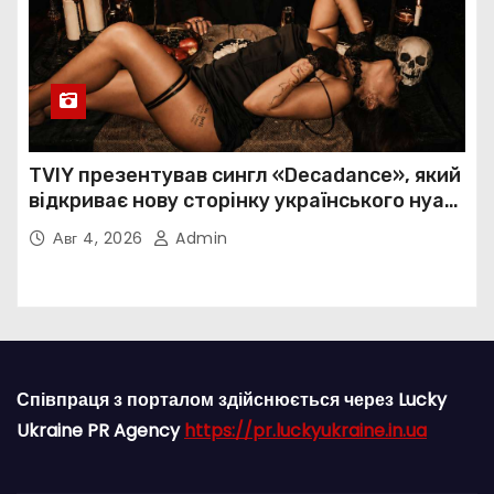
TVIY презентував сингл «Decadance», який
відкриває нову сторінку українського нуар-
попу
Авг 4, 2026
Admin
Співпраця з порталом здійснюється через Lucky
Ukraine PR Agency
https://pr.luckyukraine.in.ua