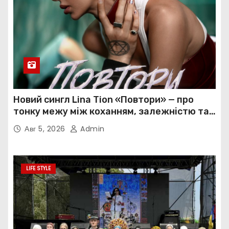
Новий сингл Lina Tion «Повтори» — про
тонку межу між коханням, залежністю та
нав’язливою прив’язаністю
Авг 5, 2026
Admin
LIFE STYLE