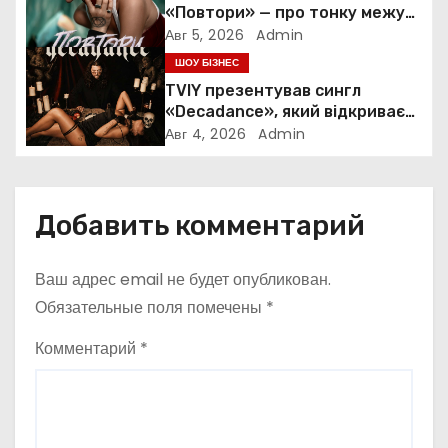
з
«Повтори» — про тонку межу
між коханням, залежністю та
Авг 5, 2026
Admin
а
нав’язливою прив’язаністю
ШОУ БІЗНЕС
TVIY презентував сингл
п
«Decadance», який відкриває
нову сторінку українського
Авг 4, 2026
Admin
и
нуар-попу
с
Добавить комментарий
я
м
Ваш адрес email не будет опубликован.
Обязательные поля помечены
*
Комментарий
*