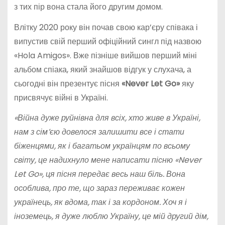
з тих пір вона стала його другим домом.
Влітку 2020 року він почав свою кар’єру співака і
випустив свій перший офіційний сингл під назвою
«Hola Amigos». Вже пізніше вийшов перший міні
альбом спіака, який знайшов відгук у слухача, а
сьогодні він презентує пісня
«Never Let Go»
яку
присвячує війні в Україні.
«Війна дуже руйнівна для всіх, хто живе в Україні,
нам з сім’єю довелося залишити все і стати
біженцями, як і багатьом українцям по всьому
світу, це надихнуло мене написати пісню «Never
Let Go», ця пісня передає весь наш біль. Вона
особлива, про те, що зараз переживає кожен
українець, як вдома, так і за кордоном. Хоч я і
іноземець, я дуже люблю Україну, це мій другий дім,