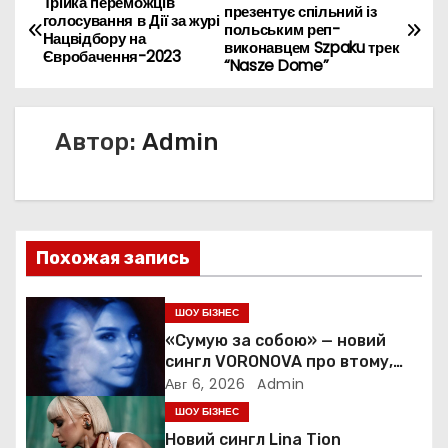
Н
Трійка переможців
презентує спільний із
голосування в Дії за журі
польським реп-
а
Нацвідбору на
виконавцем Szpaku трек
Євробачення-2023
“Nasze Dome”
в
и
Автор:
Admin
г
а
ц
Похожая запись
и
ШОУ БІЗНЕС
я
«Сумую за собою» — новий
сингл VORONOVA про втому,
п
силу та повернення до себе
Авг 6, 2026
Admin
ШОУ БІЗНЕС
о
Новий сингл Lina Tion