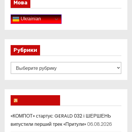
Мова
Ukrainian
Рубрики
Р
у
б
р
и
Lucky Ukraine
к
и
«КОМПОТ» стартує: GERALD 032 і ШЕРШЕНЬ
випустили перший трек «Притули»
06.08.2026