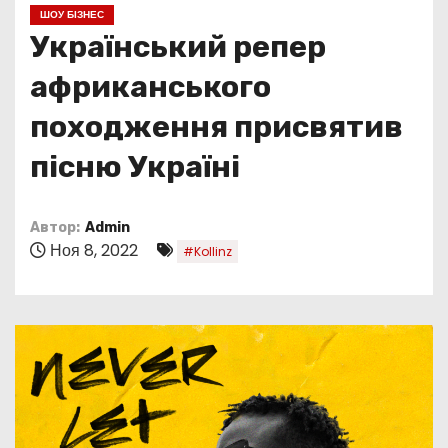
о
ШОУ БІЗНЕС
м
Український репер
у
африканського
походження присвятив
пісню Україні
Автор:
Admin
Ноя 8, 2022
#Kollinz