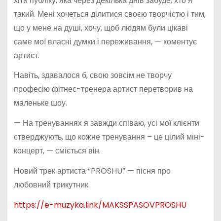
хіти публіку, яка через декілька днів забуде, хто я
такий. Мені хочеться ділитися своєю творчістю і тим,
що у мене на душі, хочу, щоб людям були цікаві
саме мої власні думки і переживання, — коментує
артист.
Навіть, здавалося б, свою зовсім не творчу
професію фітнес-тренера артист перетворив на
маленьке шоу.
— На тренуваннях я завжди співаю, усі мої клієнти
стверджують, що кожне тренування – це цілий міні-
концерт, — сміється він.
Новий трек артиста “PROSHU” — пісня про
любовний трикутник.
https://e-muzyka.link/MAKSSPASOVPROSHU