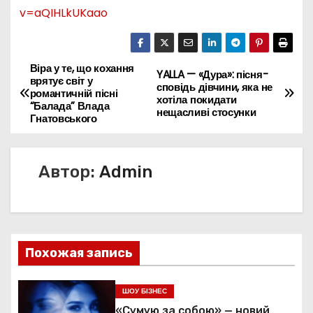
v=aQIHLkUKaao
Віра у те, що кохання
Н
YALLA — «Дура»: пісня-
врятує світ у
сповідь дівчини, яка не
романтичній пісні
а
хотіла покидати
“Балада” Влада
нещасливі стосунки
Гнатовського
в
и
Автор:
Admin
г
а
ц
Похожая запись
и
ШОУ БІЗНЕС
я
«Сумую за собою» — новий