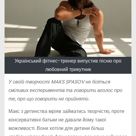
Український фітнес-тренер випустив пісню про
любовний трикутник
У своїй творчості MAKS SPASOV не боїться
сміливих експериментів та говорити вголос про
те, про що говорити не прийнято.
Макс з дитинства мріяв займатись творчістю, проте
консервативні батьки не давали йому такої
можливості. Вони хотіли для дитини більш