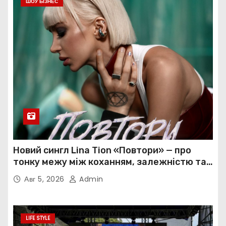
ШОУ БІЗНЕС
Новий сингл Lina Tion «Повтори» — про
тонку межу між коханням, залежністю та
нав’язливою прив’язаністю
Авг 5, 2026
Admin
LIFE STYLE