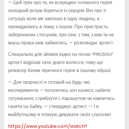
— Цей трек про те, як всередині головного героя
холодний розум бореться із серцем. Він про ті
ситуації, коли ми закохані в одну людину, а
прокидаємось в ліжку з іншою. Про пристрасть
заборонених стосунків, про секс з тим, з ким ти не
маєш права ним займатись, — розповідає артист.
Спеціально для зйомок відео на пісню “PROSHU”
артист відрізав своє довге волосся, тому що
режисер бачив ліричного героя в іншому образі.
— Для творчості я готовий на будь-які
експерименти — поголитись хоч налисо, набити
татуювання, стрибнути с парашутом чи навчитись
ганяти на байку, — стверджує артист. — І в
майбутньому я планую дивувати своїх слухачів!
https://www.youtube.com/watch?