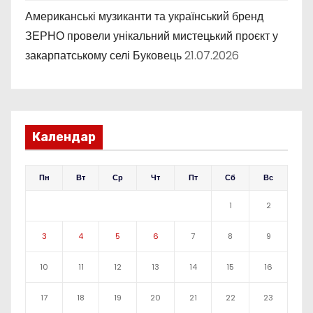
Американські музиканти та український бренд
ЗЕРНО провели унікальний мистецький проєкт у
закарпатському селі Буковець
21.07.2026
Календар
Пн
Вт
Ср
Чт
Пт
Сб
Вс
1
2
3
4
5
6
7
8
9
10
11
12
13
14
15
16
17
18
19
20
21
22
23