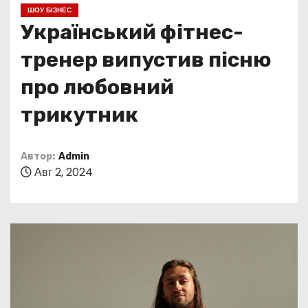
о
ШОУ БІЗНЕС
м
Український фітнес-
у
тренер випустив пісню
про любовний
трикутник
Автор:
Admin
Авг 2, 2024