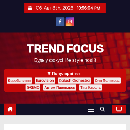
П
Сб. Авг 8th, 2026
10:56:05 PM
е
р
е
й
т
TREND FOCUS
и
Будь у фокусі life style подій
к
с
Популярні тегі
о
Євробачення
Eurovision
Kalush Orchestra
Оля Полякова
д
GREMO
Артем Пивоваров
Тіна Кароль
е
р
ж
и
м