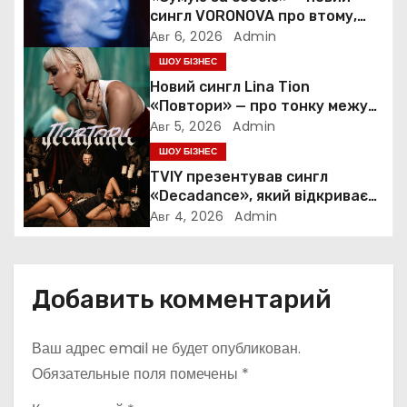
сингл VORONOVA про втому,
п
силу та повернення до себе
Авг 6, 2026
Admin
ШОУ БІЗНЕС
о
Новий сингл Lina Tion
з
«Повтори» — про тонку межу
між коханням, залежністю та
Авг 5, 2026
Admin
а
нав’язливою прив’язаністю
ШОУ БІЗНЕС
TVIY презентував сингл
п
«Decadance», який відкриває
нову сторінку українського
Авг 4, 2026
Admin
и
нуар-попу
с
Добавить комментарий
я
м
Ваш адрес email не будет опубликован.
Обязательные поля помечены
*