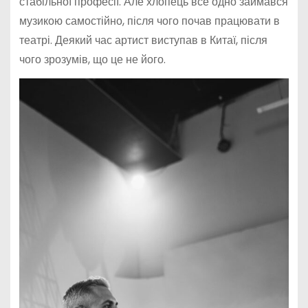
стабільної професії. Але хлопець все одно займався
музикою самостійно, після чого почав працювати в
театрі. Деякий час артист виступав в Китаї, після
чого зрозумів, що це не його.