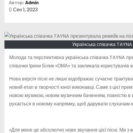
о
Автор:
Admin
Сен 1, 2023
м
у
Українська співачка TAYNA
Молода та перспективна українська співачка TAYNA пр
співачки Ірини Білик «ОМА» та закликала користувачів
Нова версія пісні не лише відображає сучасне трактуванн
новий етап в творчості юної виконавці. Саме з цієї пре
новою музикою, новим музичним баченням, повністю в но
рухається в новому напрямку, щоб дарувати слухачам кр
«Для мене це абсолютно нове звучання цієї пісні. Ми з