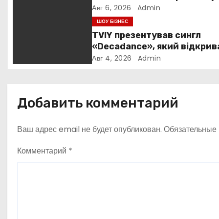
силу та повернення до себ
п
Авг 6, 2026
Admin
ШОУ БІЗНЕС
о
TVIY презентував сингл
«Decadance», який відкрив
з
нову сторінку українського
Авг 4, 2026
Admin
нуар-попу
а
п
Добавить комментарий
и
Ваш адрес email не будет опубликован.
Обязательные
с
Комментарий
*
я
м