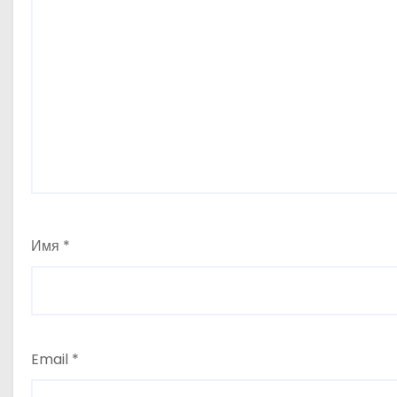
Имя
*
Email
*