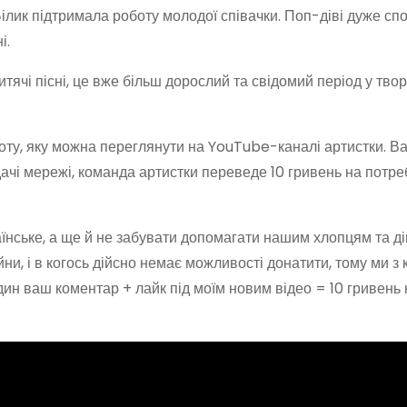
Білик підтримала роботу молодої співачки. Поп-діві дуже с
і.
тячі пісні, це вже більш дорослий та свідомий період у творч
боту, яку можна переглянути на YouTube-каналі артистки. В
ачі мережі, команда артистки переведе 10 гривень на потре
їнське, а ще й не забувати допомагати нашим хлопцям та дів
и, і в когось дійсно немає можливості донатити, тому ми з
ин ваш коментар + лайк під моїм новим відео = 10 гривень 