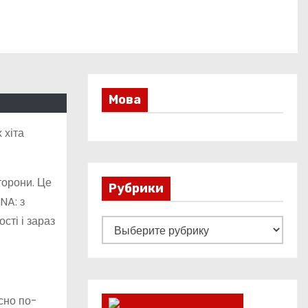
Мова
 хіта
торони. Це
Рубрики
NA: з
сті і зараз
Р
у
б
р
сно по-
и
Lucky Ukraine