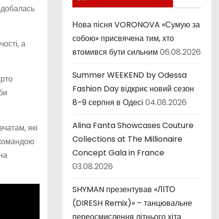
подобалась
к
и
Нова пісня VORONOVA «Сумую за
собою» присвячена тим, хто
ості, а
втомився бути сильним
06.08.2026
Summer WEEKEND by Odessa
арто
Fashion Day відкриє новий сезон
би
8–9 серпня в Одесі
04.08.2026
Alina Fanta Showcases Couture
чатам, які
Collections at The Millionaire
 командою
Concept Gala in France
на
03.08.2026
SHYMAN презентував «ЛІТО
(DIRESH Remix)» – танцювальне
переосмислення літнього хіта