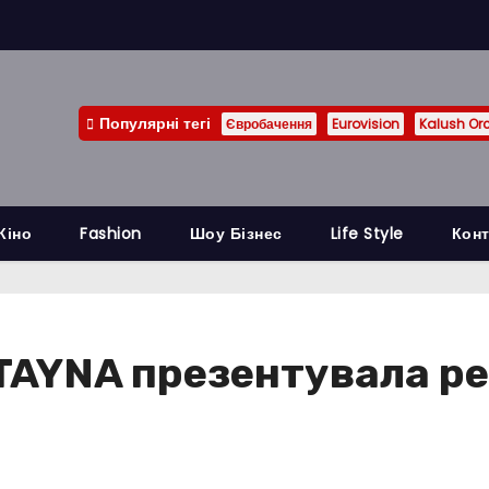
Популярні тегі
Євробачення
Eurovision
Kalush Or
Кіно
Fashion
Шоу Бізнес
Life Style
Конт
 TAYNA презентувала ре