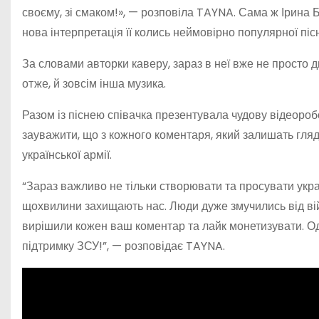
своєму, зі смаком!», — розповіла TAYNA. Сама ж Ірина 
нова інтерпретація її колись неймовірно популярної пісн
За словами авторки каверу, зараз в неї вже не просто ди
отже, й зовсім інша музика.
Разом із піснею співачка презентувала чудову відеоро
зауважити, що з кожного коментаря, який залишать гляд
української армії.
“Зараз важливо не тільки створювати та просувати укра
щохвилини захищають нас. Люди дуже змучились від війн
вирішили кожен ваш коментар та лайк монетизувати. Од
підтримку ЗСУ!”, — розповідає TAYNA.