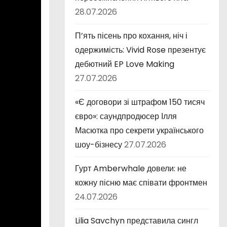
28.07.2026
П’ять пісень про кохання, ніч і
одержимість: Vivid Rose презентує
дебютний EP Love Making
27.07.2026
«Є договори зі штрафом 150 тисяч
євро»: саундпродюсер Ілля
Масютка про секрети українського
шоу-бізнесу
27.07.2026
Гурт Amberwhale довели: не
кожну пісню має співати фронтмен
24.07.2026
Lilia Savchyn представила сингл