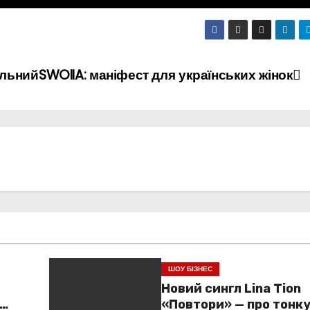
ольний
SWOIIA: маніфест для українських жінок
ШОУ БІЗНЕС
Новий сингл Lina Tion
«Повтори» — про тонк