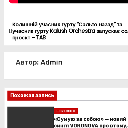
Колишній учасник гурту “Сальто назад” та
Н
учасник гурту Kalush Orchestra запускає с
а
проєкт – TAB
в
и
Автор:
Admin
г
а
Похожая запись
ц
и
ШОУ БІЗНЕС
«Сумую за собою» — новий
я
сингл VORONOVA про втому,