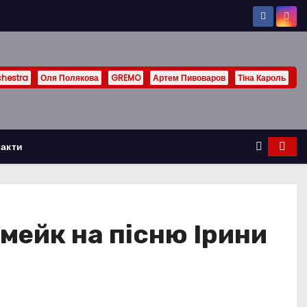
chestra
Оля Полякова
GREMO
Артем Пивоваров
Тіна Кароль
акти
мейк на пісню Ірини