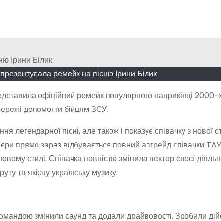
 презентувала ремейк на пісню Ірини Білик
едставила офіційний ремейк популярного наприкінці 2000-х
 мережі допомогти бійцям ЗСУ.
я легендарної пісні, але також і показує співачку з нової с
м’єри прямо зараз відбувається повний апгрейд співачки TAY
вому стилі. Співачка повністю змінила вектор своєї діяльно
уту та якісну українську музику.
 командою змінили саунд та додали драйвовості. Зробили дій