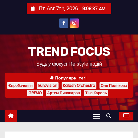
П
Пт. Авг 7th, 2026
9:08:39 AM
е
р
е
й
т
TREND FOCUS
и
Будь у фокусі life style подій
к
с
Популярні тегі
о
Євробачення
Eurovision
Kalush Orchestra
Оля Полякова
д
GREMO
Артем Пивоваров
Тіна Кароль
е
р
ж
и
м