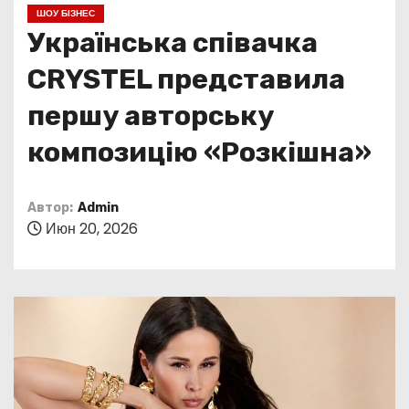
о
ШОУ БІЗНЕС
м
Українська співачка
у
CRYSTEL представила
першу авторську
композицію «Розкішна»
Автор:
Admin
Июн 20, 2026