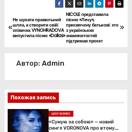
NICOLE представила
Н
Не шукати правильний
пісню «Лечу»,
шлях, а створити свій:
присвячену батькові: хто
а
співачка VYNOHRADOVA
з українських
випустила пісню «Dallas»
знаменитостей
в
підтримав проєкт
и
Автор:
Admin
г
а
ц
Похожая запись
и
я
ШОУ БІЗНЕС
«Сумую за собою» — новий
п
сингл VORONOVA про втому,