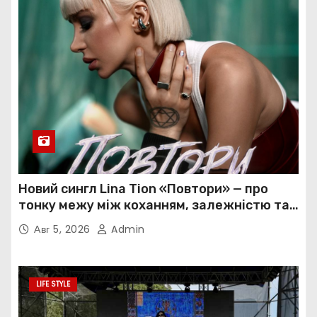
Новий сингл Lina Tion «Повтори» — про
тонку межу між коханням, залежністю та
нав’язливою прив’язаністю
Авг 5, 2026
Admin
LIFE STYLE