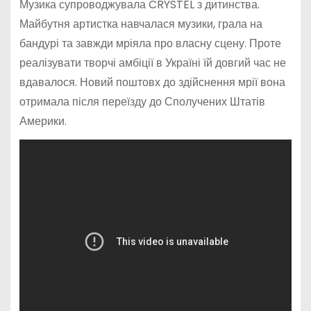
Музика супроводжувала CRYSTEL з дитинства.
Майбутня артистка навчалася музики, грала на
бандурі та завжди мріяла про власну сцену. Проте
реалізувати творчі амбіції в Україні їй довгий час не
вдавалося. Новий поштовх до здійснення мрії вона
отримала після переїзду до Сполучених Штатів
Америки.