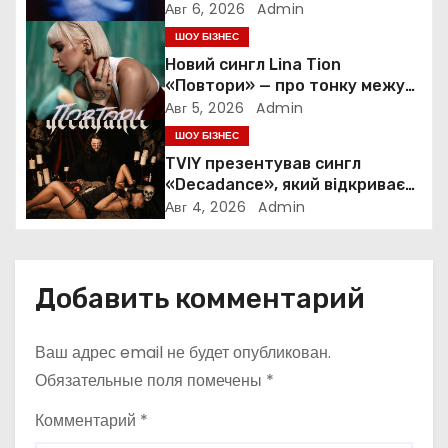
силу та повернення до себе
Авг 6, 2026
Admin
о
ШОУ БІЗНЕС
Новий сингл Lina Tion
з
«Повтори» — про тонку межу
між коханням, залежністю та
а
Авг 5, 2026
Admin
нав’язливою прив’язаністю
ШОУ БІЗНЕС
п
TVIY презентував сингл
«Decadance», який відкриває
и
нову сторінку українського
Авг 4, 2026
Admin
нуар-попу
с
я
Добавить комментарий
м
Ваш адрес email не будет опубликован.
Обязательные поля помечены
*
Комментарий
*