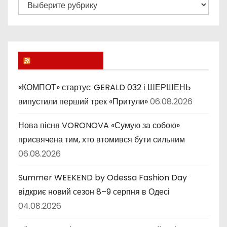
Р
у
б
р
и
Lucky Ukraine
к
и
«КОМПОТ» стартує: GERALD 032 і ШЕРШЕНЬ
випустили перший трек «Притули»
06.08.2026
Нова пісня VORONOVA «Сумую за собою»
присвячена тим, хто втомився бути сильним
06.08.2026
Summer WEEKEND by Odessa Fashion Day
відкриє новий сезон 8–9 серпня в Одесі
04.08.2026