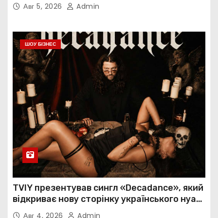
України
Авг 5, 2026
Admin
ШОУ БІЗНЕС
TVIY презентував сингл «Decadance», який
відкриває нову сторінку українського нуар-
попу
Авг 4, 2026
Admin