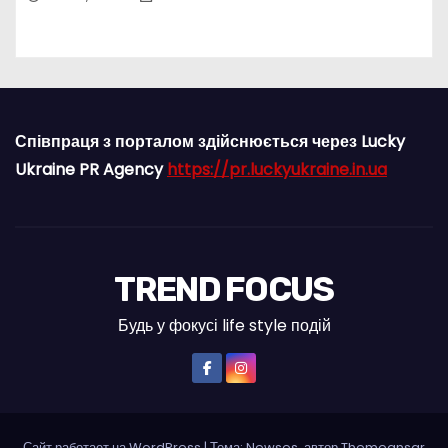
Співпраця з порталом здійснюється через Lucky
Ukraine PR Agency
https://pr.luckyukraine.in.ua
TREND FOCUS
Будь у фокусі life style подій
Сайт работает на WordPress
|
Тема: Newses, автор
Themeansar