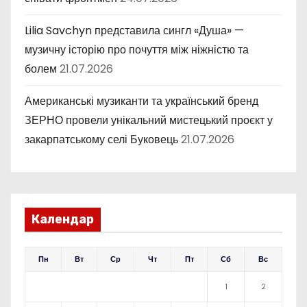
Lilia Savchyn представила сингл «Душа» —
музичну історію про почуття між ніжністю та
болем
21.07.2026
Американські музиканти та український бренд
ЗЕРНО провели унікальний мистецький проєкт у
закарпатському селі Буковець
21.07.2026
Календар
Пн
Вт
Ср
Чт
Пт
Сб
Вс
1
2