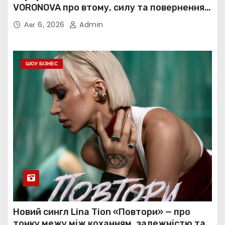
VORONOVA про втому, силу та повернення
до себе
Авг 6, 2026
Admin
ШОУ БІЗНЕС
Новий сингл Lina Tion «Повтори» — про
тонку межу між коханням, залежністю та