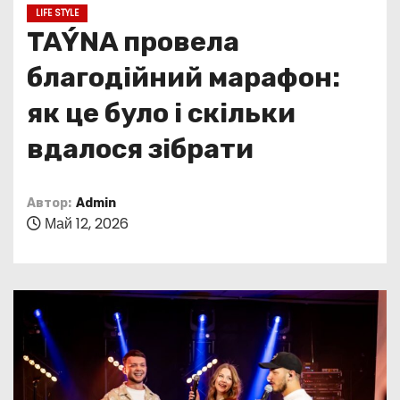
о
LIFE STYLE
м
TAÝNA провела
у
благодійний марафон:
як це було і скільки
вдалося зібрати
Автор:
Admin
Май 12, 2026