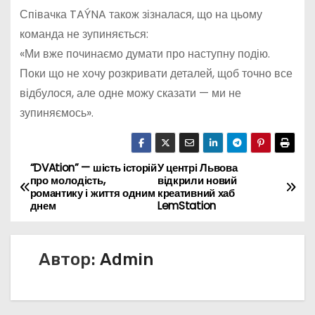
Співачка TAÝNA також зізналася, що на цьому
команда не зупиняється:
«Ми вже починаємо думати про наступну подію.
Поки що не хочу розкривати деталей, щоб точно все
відбулося, але одне можу сказати — ми не
зупиняємось».
“DVAtion” — шість історій
У центрі Львова
Н
про молодість,
відкрили новий
романтику і життя одним
креативний хаб
а
днем
LemStation
в
Автор:
Admin
и
г