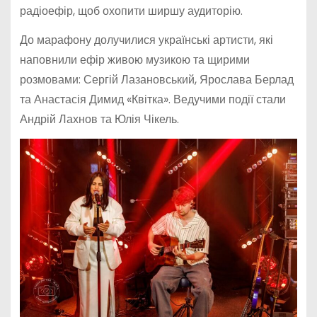
радіоефір, щоб охопити ширшу аудиторію.
До марафону долучилися українські артисти, які
наповнили ефір живою музикою та щирими
розмовами: Сергій Лазановський, Ярослава Берлад
та Анастасія Димид «Квітка». Ведучими події стали
Андрій Лахнов та Юлія Чікель.