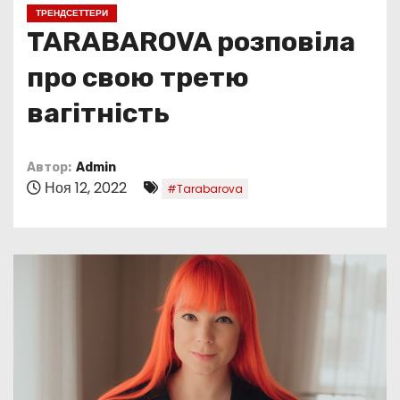
о
ТРЕНДСЕТТЕРИ
м
TARABAROVA розповіла
у
про свою третю
вагітність
Автор:
Admin
Ноя 12, 2022
#Tarabarova