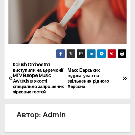
Kalush Orchestra
Н
виступили на церемонії
Макс Барських
MTV Europe Music
відреагував на
а
Awards в якості
звільнення рідного
спеціально запрошених
Херсона
в
зіркових гостей
и
Автор:
Admin
г
а