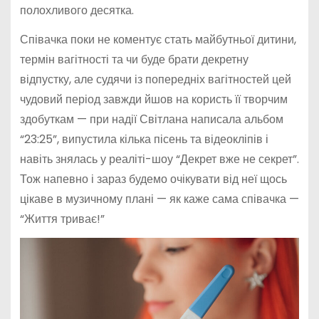
полохливого десятка.
Співачка поки не коментує стать майбутньої дитини,
термін вагітності та чи буде брати декретну
відпустку, але судячи із попередніх вагітностей цей
чудовий період завжди йшов на користь її творчим
здобуткам — при надії Світлана написала альбом
“23:25”, випустила кілька пісень та відеокліпів і
навіть знялась у реаліті-шоу “Декрет вже не секрет”.
Тож напевно і зараз будемо очікувати від неї щось
цікаве в музичному плані — як каже сама співачка —
“Життя триває!”