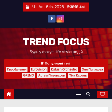
П
Чт. Авг 6th, 2026
5:38:19 AM
е
р
е
й
т
TREND FOCUS
и
Будь у фокусі life style подій
к
с
Популярні тегі
о
Євробачення
Eurovision
Kalush Orchestra
Оля Полякова
д
GREMO
Артем Пивоваров
Тіна Кароль
е
р
ж
и
м