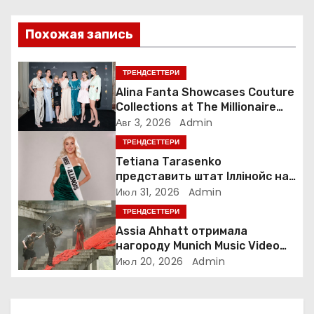
ц
Похожая запись
и
я
ТРЕНДСЕТТЕРИ
Alina Fanta Showcases Couture
п
Collections at The Millionaire
Concept Gala in France
Авг 3, 2026
Admin
о
ТРЕНДСЕТТЕРИ
Tetiana Tarasenko
з
представить штат Іллінойс на
конкурсі Miss America у Маямі
а
Июл 31, 2026
Admin
ТРЕНДСЕТТЕРИ
п
Assia Ahhatt отримала
нагороду Munich Music Video
и
Awards і випустила новий
Июл 20, 2026
Admin
україномовний сингл
с