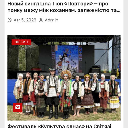
Новий сингл Lina Tion «Повтори» — про
тонку межу між коханням, залежністю та
нав’язливою прив’язаністю
Авг 5, 2026
Admin
LIFE STYLE
Фестиваль «Культура єднає» на Світязі