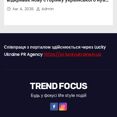
відкриває нову сторінку українського нуар-
попу
Авг 4, 2026
Admin
Співпраця з порталом здійснюється через Lucky
Ukraine PR Agency
https://pr.luckyukraine.in.ua
TREND FOCUS
Будь у фокусі life style подій