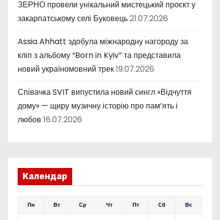
ЗЕРНО провели унікальний мистецький проєкт у
закарпатському селі Буковець
21.07.2026
Assia Ahhatt здобула міжнародну нагороду за
кліп з альбому “Born in Kyiv” та представила
новий україномовний трек
19.07.2026
Співачка SVIT випустила новий сингл «Відчуття
дому» — щиру музичну історію про пам’ять і
любов
16.07.2026
Календар
Пн
Вт
Ср
Чт
Пт
Сб
Вс