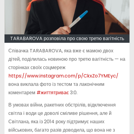
TARABAROVA розповіла про свою третю вагітність
Співачка TARABAROVA, яка вже є мамою двох
дітей, поділилась новиною про третю вагітність — на
сторінках своїх соцмереж
https://www.instagram.com/p/CkxZo7YMEyc/
вона виклала фото із тестом та лаконічним
коментарем
#життятриває
3:0.
В умовах війни, ракетних обстрілів, відключення
світла і води це доволі сміливе рішення, але й
Світлана, яка із 2014 року підтримує наших
військових, багато разів доводила, що вона не з