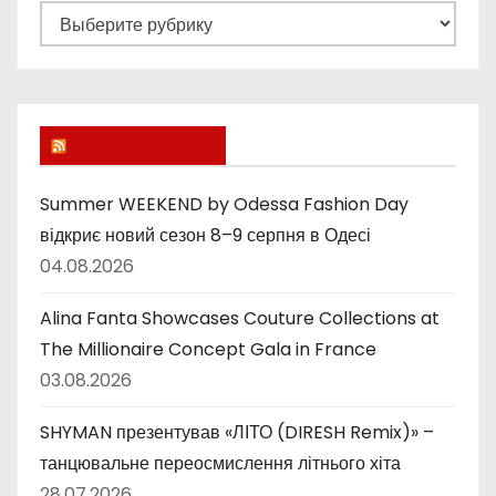
Р
у
б
р
и
Lucky Ukraine
к
и
Summer WEEKEND by Odessa Fashion Day
відкриє новий сезон 8–9 серпня в Одесі
04.08.2026
Alina Fanta Showcases Couture Collections at
The Millionaire Concept Gala in France
03.08.2026
SHYMAN презентував «ЛІТО (DIRESH Remix)» –
танцювальне переосмислення літнього хіта
28.07.2026