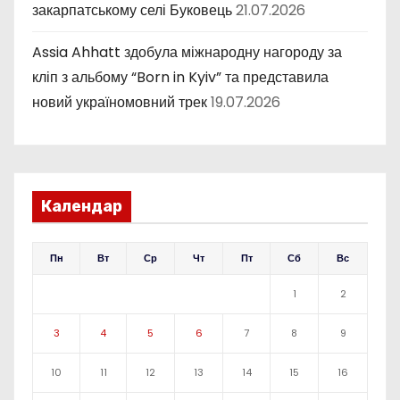
закарпатському селі Буковець
21.07.2026
Assia Ahhatt здобула міжнародну нагороду за
кліп з альбому “Born in Kyiv” та представила
новий україномовний трек
19.07.2026
Календар
Пн
Вт
Ср
Чт
Пт
Сб
Вс
1
2
3
4
5
6
7
8
9
10
11
12
13
14
15
16