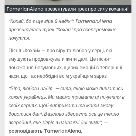
TamerlanAlena презентували трек про силу кохання!
“Кохай, бо є ще віра й надія”: TamerlanAlena
презентували трек “Кохай” про всепереможне
почуття.
Пісня «Кохай» — про віру та любов у серці, які
змушують продовжувати жити далі. Це пісня-
побажання безумовних, щирих емоцій в теперішні
часи, що так необхідні всім українцям зараз.
“Віра, любов і надія — сила, якою може пишатись
кожен українець. Ми маємо тримати ці почуття в
своїх серцях, щоб витримати та мати змогу
боротися далі. Важливо зберегти ось це тепло
всередині, яке зігріє в найважчі дні зими”,
—
розповідають TamerlanAlena.