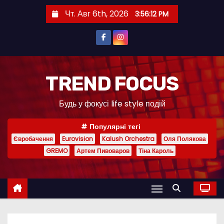
П
Чт. Авг 6th, 2026
3:56:13 PM
е
р
е
й
т
TREND FOCUS
и
Будь у фокусі life style подій
к
с
Популярні тегі
о
Євробачення
Eurovision
Kalush Orchestra
Оля Полякова
д
GREMO
Артем Пивоваров
Тіна Кароль
е
р
ж
и
м