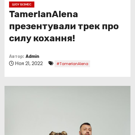
о
ШОУ БІЗНЕС
м
TamerlanAlena
у
презентували трек про
силу кохання!
Автор:
Admin
Ноя 21, 2022
#TamerlanAlena