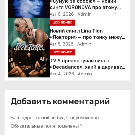
«Сумую за собою» — новий
п
сингл VORONOVA про втому,
силу та повернення до себе
Авг 6, 2026
Admin
о
ШОУ БІЗНЕС
Новий сингл Lina Tion
з
«Повтори» — про тонку межу
між коханням, залежністю та
а
Авг 5, 2026
Admin
нав’язливою прив’язаністю
ШОУ БІЗНЕС
п
TVIY презентував сингл
«Decadance», який відкриває
и
нову сторінку українського
Авг 4, 2026
Admin
нуар-попу
с
я
Добавить комментарий
м
Ваш адрес email не будет опубликован.
Обязательные поля помечены
*