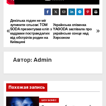
Декілька годин не міг
Н
зупинити сльози: TOM
Українська співачка
SODA презентував кліп з
YAGODA заспівала про
а
кадрами постраждалих
українське сонце над
від обстрілів родин на
Херсоном
в
Київщині
и
Автор:
Admin
г
а
ц
Похожая запись
и
я
ШОУ БІЗНЕС