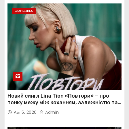
ШОУ БІЗНЕС
Новий сингл Lina Tion «Повтори» — про
тонку межу між коханням, залежністю та
нав’язливою прив’язаністю
Авг 5, 2026
Admin