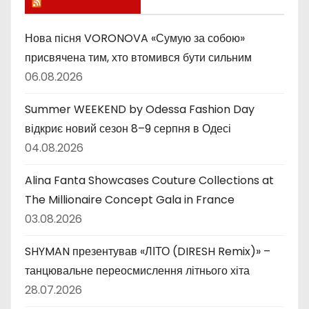
Lucky Ukraine
к
и
Нова пісня VORONOVA «Сумую за собою»
присвячена тим, хто втомився бути сильним
06.08.2026
Summer WEEKEND by Odessa Fashion Day
відкриє новий сезон 8–9 серпня в Одесі
04.08.2026
Alina Fanta Showcases Couture Collections at
The Millionaire Concept Gala in France
03.08.2026
SHYMAN презентував «ЛІТО (DIRESH Remix)» –
танцювальне переосмислення літнього хіта
28.07.2026