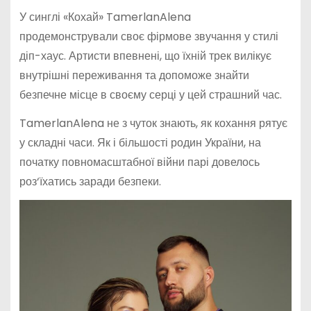
У синглі «Кохай» TamerlanAlena
продемонстрували своє фірмове звучання у стилі
діп-хаус. Артисти впевнені, що їхній трек вилікує
внутрішні переживання та допоможе знайти
безпечне місце в своєму серці у цей страшний час.
TamerlanAlena не з чуток знають, як кохання рятує
у складні часи. Як і більшості родин України, на
початку повномасштабної війни парі довелось
роз‘їхатись заради безпеки.