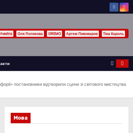
chestra
Оля Полякова
GREMO
Артем Пивоваров
Тіна Кароль
акти
йфорії» постановники відтворили сцени зі світового мистецтва
Мова