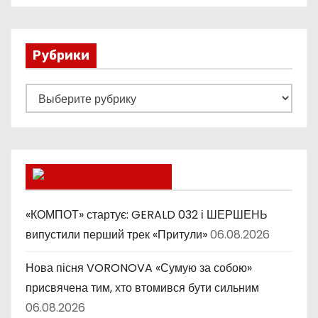
Рубрики
Р
у
б
р
и
Lucky Ukraine
к
и
«КОМПОТ» стартує: GERALD 032 і ШЕРШЕНЬ
випустили перший трек «Притули»
06.08.2026
Нова пісня VORONOVA «Сумую за собою»
присвячена тим, хто втомився бути сильним
06.08.2026