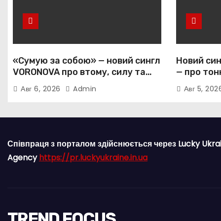
«Сумую за собою» — новий сингл
Новий син
VORONOVA про втому, силу та
— про тон
повернення до себе
залежніс
Авг 6, 2026
Admin
Авг 5, 20
прив’язан
Співпраця з порталом здійснюється через Lucky Ukra
Agency
https://pr.luckyukraine.in.ua
TREND FOCUS