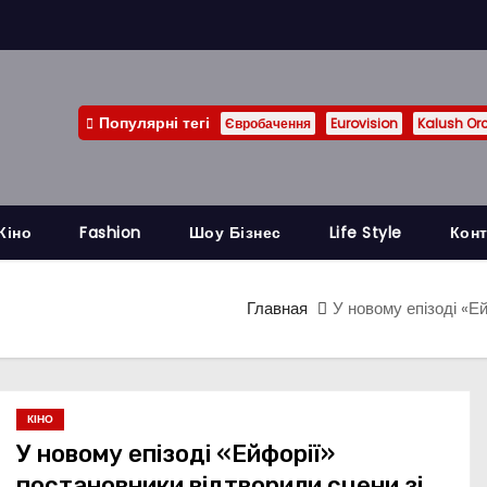
Популярні тегі
Євробачення
Eurovision
Kalush Or
Кіно
Fashion
Шоу Бізнес
Life Style
Конт
Главная
У новому епізоді «Е
КІНО
У новому епізоді «Ейфорії»
постановники відтворили сцени зі