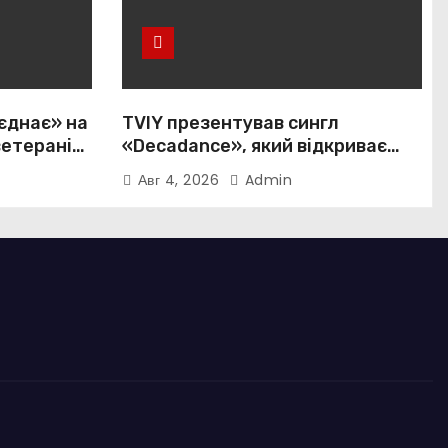
єднає» на
TVIY презентував сингл
ветеранів і
«Decadance», який відкриває
нову сторінку українського
Авг 4, 2026
Admin
нуар-попу