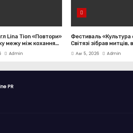
гл Lina Tion «Повтори»
Фестиваль «Культура 
ку межу між коханням,
Світязі зібрав митців, 
тю та нав’язливою
громади з усієї України
26
Admin
Авг 5, 2026
Admin
істю
ine PR