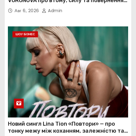
VORONOVA про втому, силу та повернення
до себе
Авг 6, 2026
Admin
ШОУ БІЗНЕС
Новий сингл Lina Tion «Повтори» — про
тонку межу між коханням, залежністю та