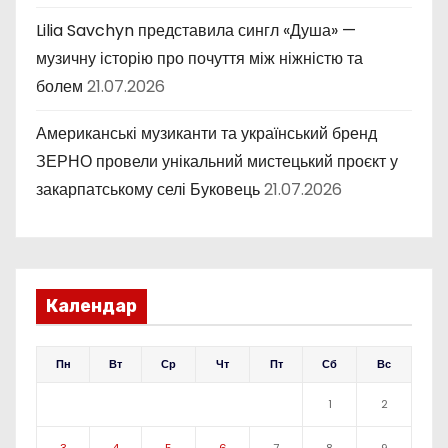
Lilia Savchyn представила сингл «Душа» —
музичну історію про почуття між ніжністю та
болем
21.07.2026
Американські музиканти та український бренд
ЗЕРНО провели унікальний мистецький проєкт у
закарпатському селі Буковець
21.07.2026
Календар
Пн
Вт
Ср
Чт
Пт
Сб
Вс
1
2
3
4
5
6
7
8
9