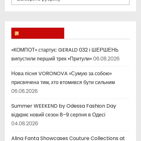
у
б
р
и
Lucky Ukraine
к
и
«КОМПОТ» стартує: GERALD 032 і ШЕРШЕНЬ
випустили перший трек «Притули»
06.08.2026
Нова пісня VORONOVA «Сумую за собою»
присвячена тим, хто втомився бути сильним
06.08.2026
Summer WEEKEND by Odessa Fashion Day
відкриє новий сезон 8–9 серпня в Одесі
04.08.2026
Alina Fanta Showcases Couture Collections at