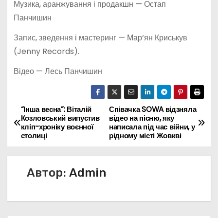
Музика, аранжування і продакшн — Остап
Панчишин
Запис, зведення і мастеринг — Мар‘ян Криськув
(Jenny Records).
Відео — Лесь Панчишин
“Інша весна”: Віталій
Співачка SOWA відзняла
Н
Козловський випустив
відео на пісню, яку
кліп-хроніку воєнної
написала під час війни, у
а
столиці
рідному місті Жовкві
в
Автор:
Admin
и
г
а