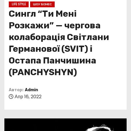
о
LIFE STYLE
ШОУ БІЗНЕС
м
Сингл “Ти Мені
у
Розкажи” — чергова
колаборація Світлани
Германової (SVIT) і
Остапа Панчишина
(PANCHYSHYN)
Автор:
Admin
Апр 16, 2022