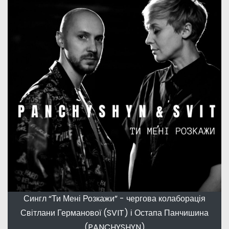
Сингл “Ти Мені Розкажи” - чергова колаборація
Світлани Германової (SVIT) і Остапа Панчишина
(PANCHYSHYN)