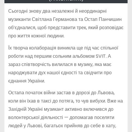
Сьогодні знову два незалежні й неординарні
музиканти Світлана Германова та Остап Панчишин
об’єдналися, щоб представити трек, який розповідає
про життя кожної людини.
Їх творча колаборація виникла ще під час спільної
роботи над першим сольним альбомом SVIT. А
зараз співтворчість вилилася в музику, яка має
народжувати дух нашої єдності та свідчити про
єднання України.
Остапа початок війни застав в дорозі до Львова,
коли він їхав в таксі до потяга, то чув вибухи. Вже на
Західній Україні музикант активно включився до
волонтерської діяльності — допомагав поселяти
людей у Львові, багатьох прийняв до себе в хату,