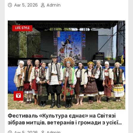
нав’язливою прив’язаністю
Авг 5, 2026
Admin
LIFE STYLE
Фестиваль «Культура єднає» на Світязі
зібрав митців, ветеранів і громади з усієї
України
Авг 5, 2026
Admin