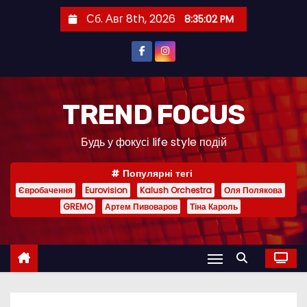
П
Сб. Авг 8th, 2026
8:35:03 PM
е
р
е
й
т
TREND FOCUS
и
Будь у фокусі life style подій
к
с
Популярні тегі
о
Євробачення
Eurovision
Kalush Orchestra
Оля Полякова
д
GREMO
Артем Пивоваров
Тіна Кароль
е
р
ж
и
м