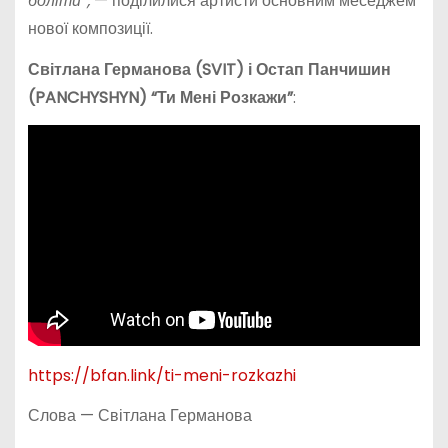
боліти”,
— поділилися артисти основним меседжем
нової композиції.
Світлана Германова (SVIT) і Остап Панчишин
(PANCHYSHYN) “Ти Мені Розкажи”
:
https://bfan.link/ti-meni-rozkazhi
Слова — Світлана Германова