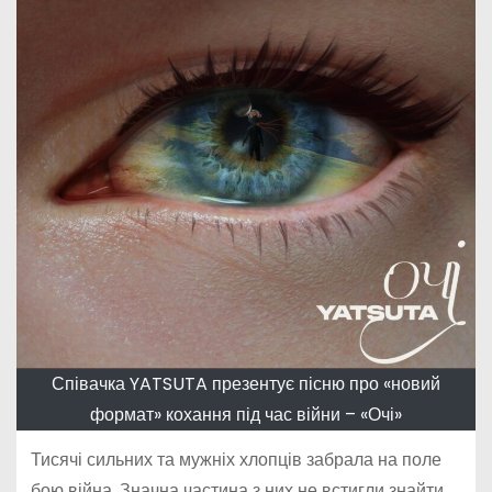
Співачка YATSUTA презентує пісню про «новий
формат» кохання під час війни – «Очі»
Тисячі сильних та мужніх хлопців забрала на поле
бою війна. Значна частина з них не встигли знайти