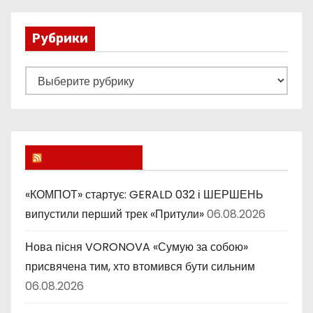
Рубрики
Р
у
б
р
и
Lucky Ukraine
к
и
«КОМПОТ» стартує: GERALD 032 і ШЕРШЕНЬ
випустили перший трек «Притули»
06.08.2026
Нова пісня VORONOVA «Сумую за собою»
присвячена тим, хто втомився бути сильним
06.08.2026