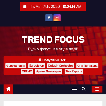
П
Пт. Авг 7th, 2026
10:04:15 AM
е
р
е
й
т
TREND FOCUS
и
Будь у фокусі life style подій
к
с
Популярні тегі
о
Євробачення
Eurovision
Kalush Orchestra
Оля Полякова
д
GREMO
Артем Пивоваров
Тіна Кароль
е
р
ж
и
м