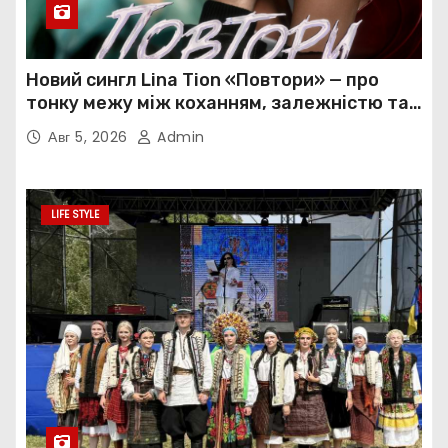
Новий сингл Lina Tion «Повтори» — про
тонку межу між коханням, залежністю та
нав’язливою прив’язаністю
Авг 5, 2026
Admin
LIFE STYLE