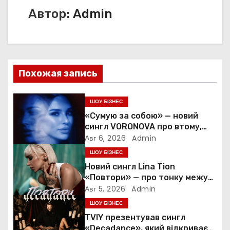
Автор:
Admin
г
а
ц
Похожая запись
и
я
ШОУ БІЗНЕС
«Сумую за собою» — новий
п
сингл VORONOVA про втому,
силу та повернення до себе
Авг 6, 2026
Admin
о
ШОУ БІЗНЕС
Новий сингл Lina Tion
з
«Повтори» — про тонку межу
між коханням, залежністю та
а
Авг 5, 2026
Admin
нав’язливою прив’язаністю
ШОУ БІЗНЕС
п
TVIY презентував сингл
«Decadance», який відкриває