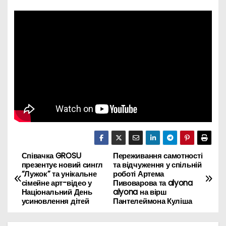
Співачка GROSU
Переживання самотності
Н
презентує новий сингл
та відчуження у спільній
“Лужок” та унікальне
роботі Артема
а
сімейне арт-відео у
Пивоварова та alyona
Національний День
alyona на вірш
в
усиновлення дітей
Пантелеймона Куліша
и