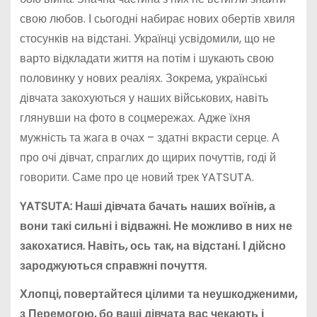
свою любов. І сьогодні набирає нових обертів хвиля
стосунків на відстані. Українці усвідомили, що не
варто відкладати життя на потім і шукають свою
половинку у нових реаліях. Зокрема, українські
дівчата закохуються у наших військових, навіть
глянувши на фото в соцмережах. Адже їхня
мужність та жага в очах – здатні вкрасти серце. А
про очі дівчат, спраглих до щирих почуттів, годі й
говорити. Саме про це новий трек YATSUTA.
YATSUTA: Наші дівчата бачать наших воїнів, а
вони такі сильні і відважні. Не можливо в них не
закохатися. Навіть, ось так, на відстані. І дійсно
зароджуються справжні почуття.
Хлопці, повертайтеся цілими та неушкодженими,
з Перемогою, бо ваші дівчата вас чекають і