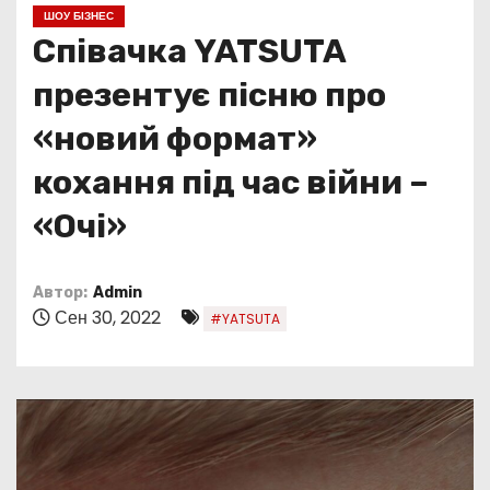
о
ШОУ БІЗНЕС
м
Співачка YATSUTA
у
презентує пісню про
«новий формат»
кохання під час війни –
«Очі»
Автор:
Admin
Сен 30, 2022
#YATSUTA