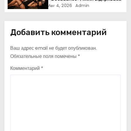
и
нову сторінку українського
Авг 4, 2026
Admin
нуар-попу
с
я
Добавить комментарий
м
Ваш адрес email не будет опубликован.
Обязательные поля помечены
*
Комментарий
*