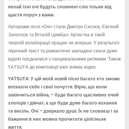
нехай їхні очі будуть сповнені сліз тільки від
щастя поруч з вами.
Авторами пісні «Очі» стали Дмитро Сисоєв, Євгеній
Запотєєв та Віталій Цимбал. Артистка в такій
творчій колаборації працює не вперше. У результаті
ліричний текст та романтичні закладені сенси дуже
вдало поєдналися з танцювальними ритмами. Також
YATSUTA до композиції вже знімає відео.
YATSUTA: У цій моїй новій пісні багато хто зможе
впізнати себе і свої почуття. Вірю, що коли
закінчиться війна, – буде багато щасливих очей
хлопців і дівчат, а ще буде дуже багато кохання
та весіль. Очі – дзеркало душі. Їх не сховаєш і за
бажання в них можна прочитати цілісіньке
життя.