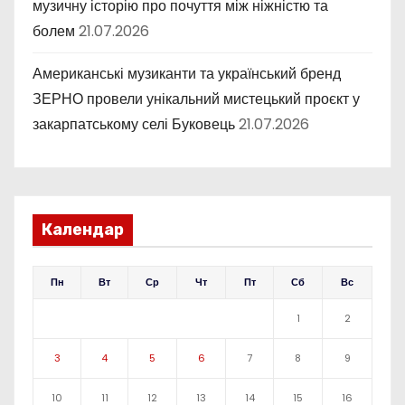
музичну історію про почуття між ніжністю та
болем
21.07.2026
Американські музиканти та український бренд
ЗЕРНО провели унікальний мистецький проєкт у
закарпатському селі Буковець
21.07.2026
Календар
Пн
Вт
Ср
Чт
Пт
Сб
Вс
1
2
3
4
5
6
7
8
9
10
11
12
13
14
15
16