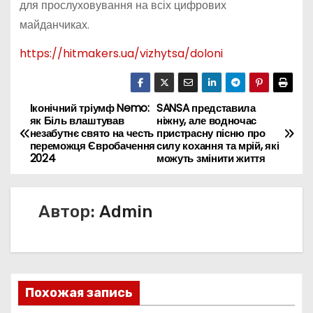
для прослуховування на всіх цифрових
майданчиках.
https://hitmakers.ua/vizhytsa/doloni
Іконічний тріумф Nemo:
SANSA представила
Н
як Біль влаштував
ніжну, але водночас
незабутнє свято на честь
пристрасну пісню про
а
переможця Євробачення
силу кохання та мрій, які
2024
можуть змінити життя
в
и
Автор:
Admin
г
а
ц
Похожая запись