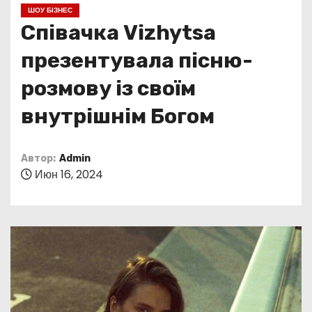
о
ШОУ БІЗНЕС
м
Співачка Vizhytsa
у
презентувала пісню-
розмову із своїм
внутрішнім Богом
Автор:
Admin
Июн 16, 2024