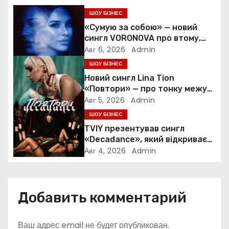
и
ШОУ БІЗНЕС
я
«Сумую за собою» — новий
сингл VORONOVA про втому,
п
силу та повернення до себе
Авг 6, 2026
Admin
ШОУ БІЗНЕС
о
Новий сингл Lina Tion
з
«Повтори» — про тонку межу
між коханням, залежністю та
Авг 5, 2026
Admin
а
нав’язливою прив’язаністю
ШОУ БІЗНЕС
TVIY презентував сингл
п
«Decadance», який відкриває
нову сторінку українського
Авг 4, 2026
Admin
и
нуар-попу
с
Добавить комментарий
я
м
Ваш адрес email не будет опубликован.