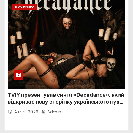
ШОУ БІЗНЕС
TVIY презентував сингл «Decadance», який
відкриває нову сторінку українського нуар-
попу
Авг 4, 2026
Admin