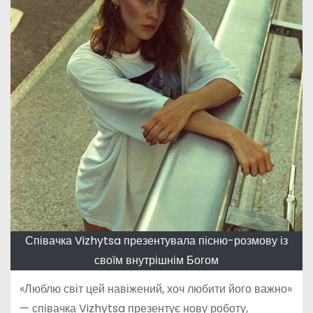
Співачка Vizhytsa презентувала пісню-розмову із
своїм внутрішнім Богом
«Люблю світ цей навіжений, хоч любити його важно»
— співачка Vizhytsa презентує нову роботу,