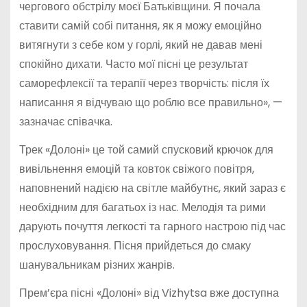
чергового обстрілу моєї Батьківщини. Я почала
ставити самій собі питання, як я можу емоційно
витягнути з себе ком у горлі, який не давав мені
спокійно дихати. Часто мої пісні це результат
саморефлексії та терапії через творчість: після їх
написання я відчуваю що роблю все правильно», —
зазначає співачка.
Трек «Долоні» це той самий спусковий крючок для
вивільнення емоцій та ковток свіжого повітря,
наповнений надією на світле майбутнє, який зараз є
необхідним для багатьох із нас. Мелодія та рими
дарують почуття легкості та гарного настрою під час
прослуховування. Пісня прийдеться до смаку
шанувальникам різних жанрів.
Прем’єра пісні «Долоні» від Vizhytsa вже доступна