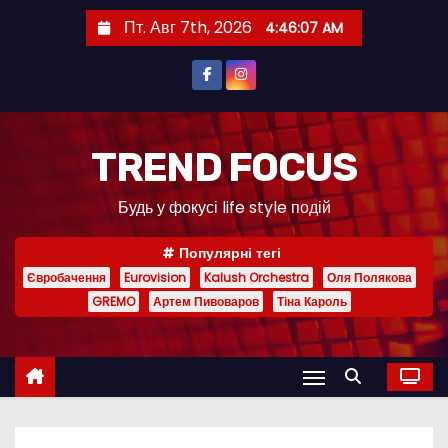
П
Пт. Авг 7th, 2026
4:46:08 AM
е
р
е
й
т
TREND FOCUS
и
Будь у фокусі life style подій
к
с
Популярні тегі
о
Євробачення
Eurovision
Kalush Orchestra
Оля Полякова
д
GREMO
Артем Пивоваров
Тіна Кароль
е
р
ж
и
м