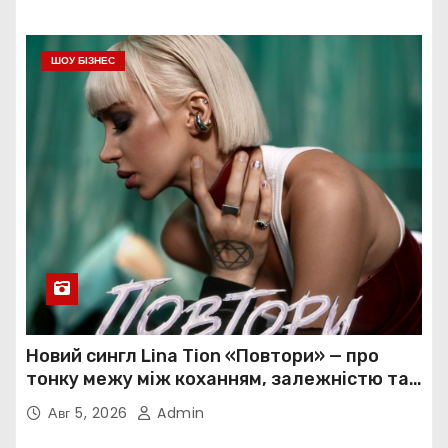
ШОУ БІЗНЕС
Новий сингл Lina Tion «Повтори» — про
тонку межу між коханням, залежністю та
нав’язливою прив’язаністю
Авг 5, 2026
Admin