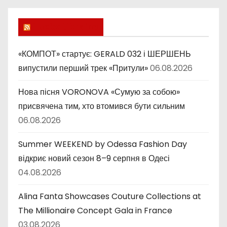
р
и
Lucky Ukraine
к
и
«КОМПОТ» стартує: GERALD 032 і ШЕРШЕНЬ
випустили перший трек «Притули»
06.08.2026
Нова пісня VORONOVA «Сумую за собою»
присвячена тим, хто втомився бути сильним
06.08.2026
Summer WEEKEND by Odessa Fashion Day
відкриє новий сезон 8–9 серпня в Одесі
04.08.2026
Alina Fanta Showcases Couture Collections at
The Millionaire Concept Gala in France
03.08.2026