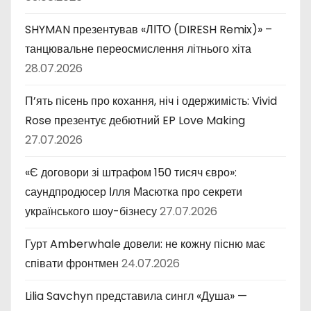
SHYMAN презентував «ЛІТО (DIRESH Remix)» –
танцювальне переосмислення літнього хіта
28.07.2026
П’ять пісень про кохання, ніч і одержимість: Vivid
Rose презентує дебютний EP Love Making
27.07.2026
«Є договори зі штрафом 150 тисяч євро»:
саундпродюсер Ілля Масютка про секрети
українського шоу-бізнесу
27.07.2026
Гурт Amberwhale довели: не кожну пісню має
співати фронтмен
24.07.2026
Lilia Savchyn представила сингл «Душа» —