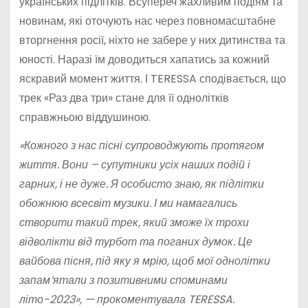
українських підлітків. Всупереч жахливим подіям та
новинам, які оточують нас через повномасштабне
вторгнення росії, ніхто не забере у них дитинства та
юності. Наразі їм доводиться хапатись за кожний
яскравий момент життя. І TERESSA сподівається, що
трек «Раз два три» стане для її однолітків
справжньою віддушиною.
«Кожного з нас пісні супроводжують протягом
життя. Вони – супутники усіх наших подій і
гарних, і не дуже. Я особисто знаю, як підлітки
обожнюю всесвіт музики. І ми намагались
створити такий трек, який зможе їх трохи
відволікти від турбот та поганих думок. Це
вайбова пісня, під яку я мрію, щоб мої однолітки
запам’ятали з позитивними споминами
літо-2023», — прокоментувала TERESSA.