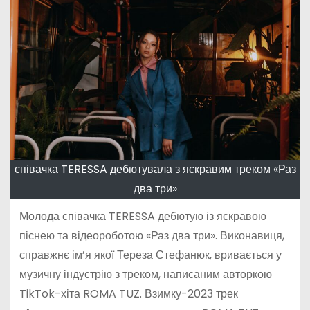
співачка TERESSA дебютувала з яскравим треком «Раз
два три»
Молода співачка TERESSA дебютую із яскравою
піснею та відеороботою «Раз два три». Виконавиця,
справжнє ім’я якої Тереза Стефанюк, вривається у
музичну індустрію з треком, написаним авторкою
TikTok-хіта ROMA TUZ. Взимку-2023 трек