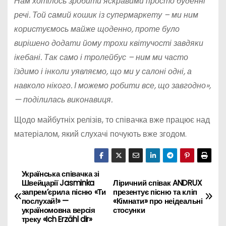
Нам хотілось зробити яскравими просто буденні
речі. Той самий кошик із супермаркету – ми ним
користуємось майже щоденно, проте було
вирішено додати йому трохи квітучості завдяки
ікебані. Так само і тролейбус – ним ми часто
їздимо і інколи уявляємо, що ми у салоні одні, а
навколо нікого. І можемо робити все, що завгодно»,
— поділилась виконавиця.
Щодо майбутніх релізів, то співачка вже працює над
матеріалом, який слухачі почують вже згодом.
Українська співачка зі
Н
Швейцарії Jasminka
Ліричний співак ANDRUX
запрем’єрила пісню «Ти
презентує пісню та кліп
а
послухай!» —
«Кімнати» про неідеальні
україномовна версія
стосунки
в
треку «Ich Erzähl dir»