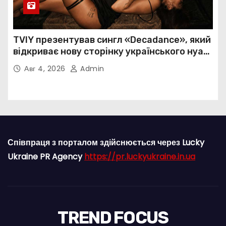
TVIY презентував сингл «Decadance», який
відкриває нову сторінку українського нуар-
попу
Авг 4, 2026
Admin
Співпраця з порталом здійснюється через Lucky
Ukraine PR Agency
https://pr.luckyukraine.in.ua
TREND FOCUS