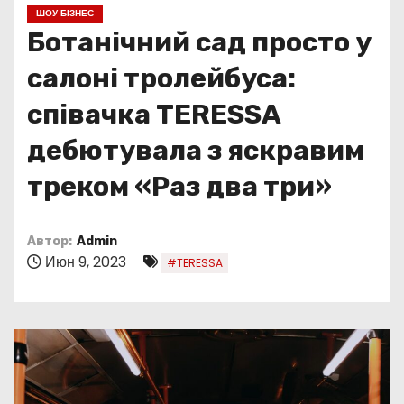
о
ШОУ БІЗНЕС
м
Ботанічний сад просто у
у
салоні тролейбуса:
співачка TERESSA
дебютувала з яскравим
треком «Раз два три»
Автор:
Admin
Июн 9, 2023
#TERESSA