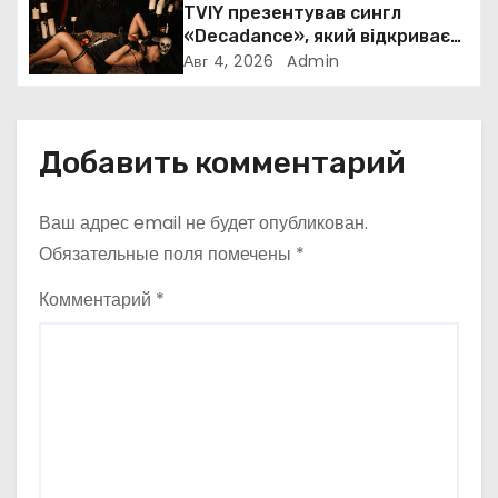
п
TVIY презентував сингл
«Decadance», який відкриває
и
нову сторінку українського
Авг 4, 2026
Admin
нуар-попу
с
я
Добавить комментарий
м
Ваш адрес email не будет опубликован.
Обязательные поля помечены
*
Комментарий
*