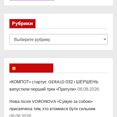
Рубрики
Р
у
б
р
и
Lucky Ukraine
к
и
«КОМПОТ» стартує: GERALD 032 і ШЕРШЕНЬ
випустили перший трек «Притули»
06.08.2026
Нова пісня VORONOVA «Сумую за собою»
присвячена тим, хто втомився бути сильним
06.08.2026