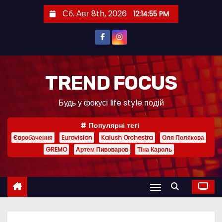
П
Сб. Авг 8th, 2026
12:14:56 PM
е
р
е
й
т
TREND FOCUS
и
Будь у фокусі life style подій
к
с
Популярні тегі
о
Євробачення
Eurovision
Kalush Orchestra
Оля Полякова
д
GREMO
Артем Пивоваров
Тіна Кароль
е
р
ж
и
м