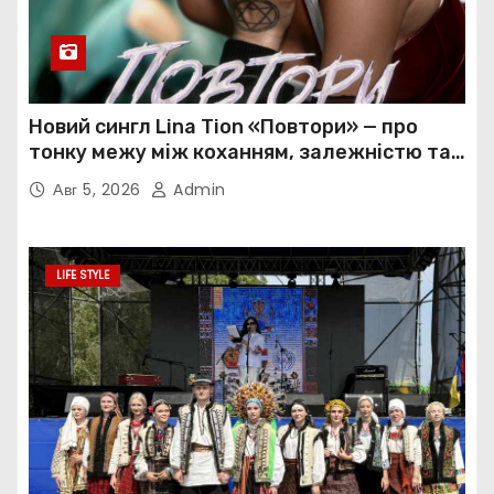
Новий сингл Lina Tion «Повтори» — про
тонку межу між коханням, залежністю та
нав’язливою прив’язаністю
Авг 5, 2026
Admin
LIFE STYLE