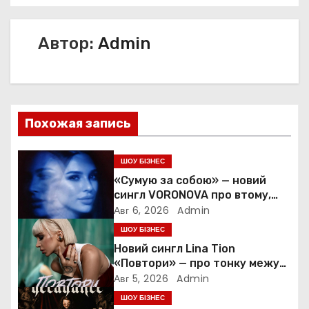
и
Автор:
Admin
г
а
ц
Похожая запись
и
я
ШОУ БІЗНЕС
«Сумую за собою» — новий
п
сингл VORONOVA про втому,
силу та повернення до себе
Авг 6, 2026
Admin
о
ШОУ БІЗНЕС
Новий сингл Lina Tion
з
«Повтори» — про тонку межу
між коханням, залежністю та
а
Авг 5, 2026
Admin
нав’язливою прив’язаністю
ШОУ БІЗНЕС