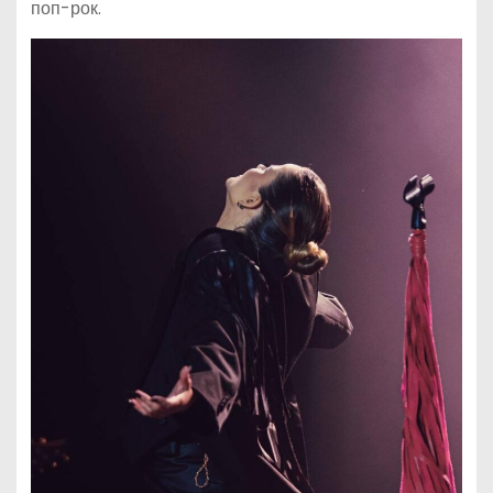
поп-рок.