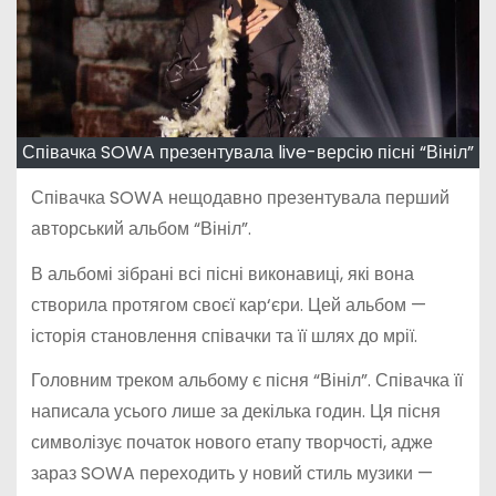
Співачка SOWA презентувала live-версію пісні “Вініл”
Співачка SOWA нещодавно презентувала перший
авторський альбом “Вініл”.
В альбомі зібрані всі пісні виконавиці, які вона
створила протягом своєї кар‘єри. Цей альбом —
історія становлення співачки та її шлях до мрії.
Головним треком альбому є пісня “Вініл”. Співачка її
написала усього лише за декілька годин. Ця пісня
символізує початок нового етапу творчості, адже
зараз SOWA переходить у новий стиль музики —