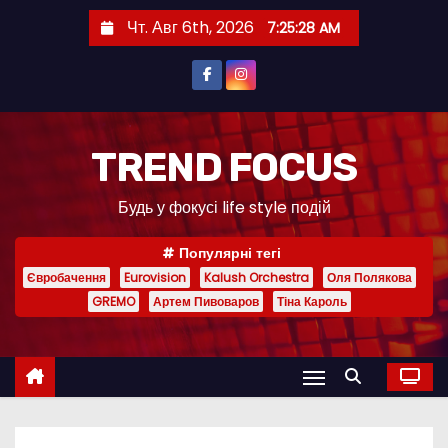
П
Чт. Авг 6th, 2026
7:25:29 AM
е
р
е
й
т
TREND FOCUS
и
Будь у фокусі life style подій
к
с
Популярні тегі
о
Євробачення
Eurovision
Kalush Orchestra
Оля Полякова
д
GREMO
Артем Пивоваров
Тіна Кароль
е
р
ж
и
м