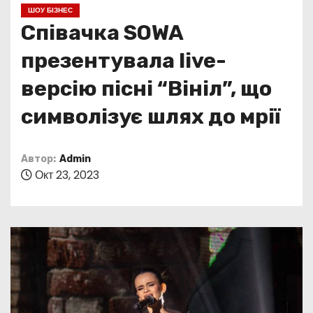
о
ШОУ БІЗНЕС
м
Співачка SOWA
у
презентувала live-
версію пісні “Вініл”, що
символізує шлях до мрії
Автор:
Admin
Окт 23, 2023