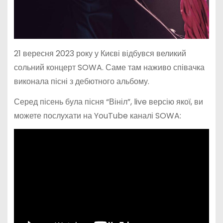
21 вересня 2023 року у Києві відбувся великий
сольний концерт SOWA. Саме там наживо співачка
виконала пісні з дебютного альбому.
Серед пісень була пісня “Вініл”, live версію якої, ви
можете послухати на YouTube каналі SOWA: