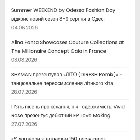
к
и
Summer WEEKEND by Odessa Fashion Day
відкриє новий сезон 8–9 серпня в Одесі
04.08.2026
Alina Fanta Showcases Couture Collections at
The Millionaire Concept Gala in France
03.08.2026
SHYMAN презентував «ЛІТО (DIRESH Remix)» –
танцювальне переосмислення літнього хіта
28.07.2026
П’ять пісень про кохання, ніч і одержимість: Vivid
Rose презентує дебютний EP Love Making
27.07.2026
«Є договори зі штрафом 150 тисяч євро»: