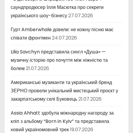
саундпродюсер Ілля Масютка про секрети
українського шоу-бізнесу
27.07.2026
Гурт Amberwhale довели: не кожну пісню має
співати фронтмен
24.07.2026
Lilia Savchyn представила сингл «Душа» —
музичну історію про почуття між ніжністю та
болем
21.07.2026
Американські музиканти та український бренд
ЗЕРНО провели унікальний мистецький проєкт у
закарпатському селі Буковець
21.07.2026
Assia Ahhatt здобула міжнародну нагороду за
кліп з альбому “Born in Kyiv” та представила
новий україномовний трек
19.07.2026