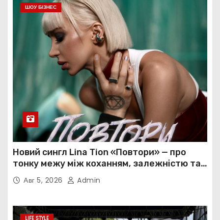
ШОУ БІЗНЕС
Новий сингл Lina Tion «Повтори» — про
тонку межу між коханням, залежністю та
нав’язливою прив’язаністю
Авг 5, 2026
Admin
LIFE STYLE