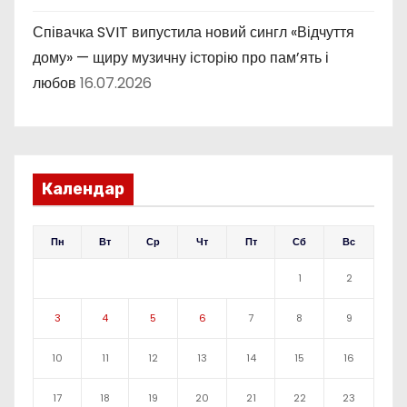
Співачка SVIT випустила новий сингл «Відчуття
дому» — щиру музичну історію про пам’ять і
любов
16.07.2026
Календар
Пн
Вт
Ср
Чт
Пт
Сб
Вс
1
2
3
4
5
6
7
8
9
10
11
12
13
14
15
16
17
18
19
20
21
22
23