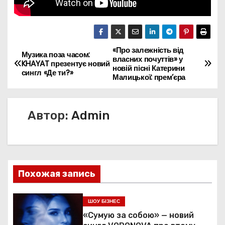
«Про залежність від
Н
Музика поза часом:
власних почуттів» у
KHAYAT презентує новий
новій пісні Катерини
а
сингл «Де ти?»
Малицької: прем’єра
в
Автор:
Admin
и
г
а
Похожая запись
ц
и
ШОУ БІЗНЕС
«Сумую за собою» — новий
я