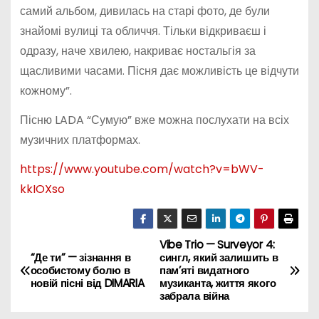
самий альбом, дивилась на старі фото, де були
знайомі вулиці та обличчя. Тільки відкриваєш і
одразу, наче хвилею, накриває ностальгія за
щасливими часами. Пісня дає можливість це відчути
кожному”.
Пісню LADA “Сумую” вже можна послухати на всіх
музичних платформах.
https://www.youtube.com/watch?v=bWV-
kkIOXso
Vibe Trio — Surveyor 4:
Н
“Де ти” — зізнання в
сингл, який залишить в
особистому болю в
пам’яті видатного
а
новій пісні від DIMARIA
музиканта, життя якого
забрала війна
в