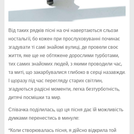
Від таких рядків пісні на очі навертаються сльози
ностальгії, бо кожен при прослуховуванні починає
згадувати ті самі знайомі вулиці, де провели своє
життя, яке ще не обтяжене дорослими турботами,
тих самих знайомих людей, з якими проводили час,
та миті, що закарбувалися глибоко в серці назавжди.
І щоразу під час перегляду старих світлин,
згадуються радісні моменти, легка безтурботність,
дитячі посмішки та мир.
Співачка поділилась, що ця пісня дає їй можливість
думками перенестись в минуле:
“Коли створювалась пісня, я дійсно відкрила той