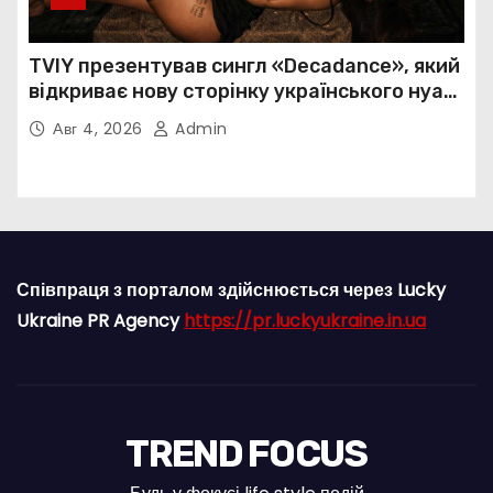
TVIY презентував сингл «Decadance», який
відкриває нову сторінку українського нуар-
попу
Авг 4, 2026
Admin
Співпраця з порталом здійснюється через Lucky
Ukraine PR Agency
https://pr.luckyukraine.in.ua
TREND FOCUS