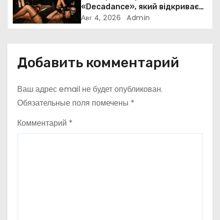
п
«Decadance», який відкриває
нову сторінку українського
Авг 4, 2026
Admin
и
нуар-попу
с
Добавить комментарий
я
м
Ваш адрес email не будет опубликован.
Обязательные поля помечены
*
Комментарий
*