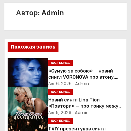
и
Автор:
Admin
г
а
ц
Похожая запись
и
ШОУ БІЗНЕС
я
«Сумую за собою» — новий
сингл VORONOVA про втому,
п
силу та повернення до себе
Авг 6, 2026
Admin
ШОУ БІЗНЕС
о
Новий сингл Lina Tion
з
«Повтори» — про тонку межу
між коханням, залежністю та
Авг 5, 2026
Admin
а
нав’язливою прив’язаністю
ШОУ БІЗНЕС
TVIY презентував сингл