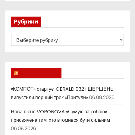
Рубрики
Р
у
б
р
и
Lucky Ukraine
к
и
«КОМПОТ» стартує: GERALD 032 і ШЕРШЕНЬ
випустили перший трек «Притули»
06.08.2026
Нова пісня VORONOVA «Сумую за собою»
присвячена тим, хто втомився бути сильним
06.08.2026