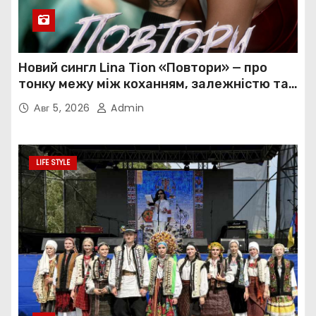
Новий сингл Lina Tion «Повтори» — про
тонку межу між коханням, залежністю та
нав’язливою прив’язаністю
Авг 5, 2026
Admin
LIFE STYLE