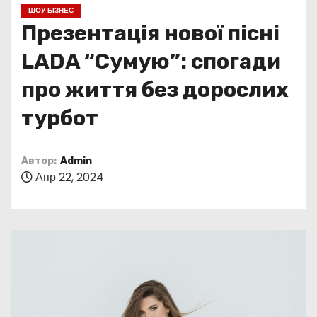
о
ШОУ БІЗНЕС
м
Презентація нової пісні
у
LADA “Сумую”: спогади
про життя без дорослих
турбот
Автор:
Admin
Апр 22, 2024