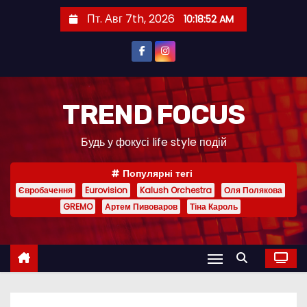
П
Пт. Авг 7th, 2026
10:18:53 AM
е
р
е
й
т
TREND FOCUS
и
Будь у фокусі life style подій
к
с
Популярні тегі
о
Євробачення
Eurovision
Kalush Orchestra
Оля Полякова
д
GREMO
Артем Пивоваров
Тіна Кароль
е
р
ж
и
м