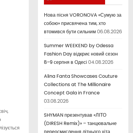
к
и
Нова пісня VORONOVA «Сумую за
собою» присвячена тим, хто
втомився бути сильним
06.08.2026
Summer WEEKEND by Odessa
Fashion Day відкриє новий сезон
8–9 серпня в Одесі
04.08.2026
Alina Fanta Showcases Couture
Collections at The Millionaire
Concept Gala in France
03.08.2026
віч,
SHYMAN презентував «ЛІТО
о
(DIRESH Remix)» – танцювальне
лізується
переосмислення літнього хіта