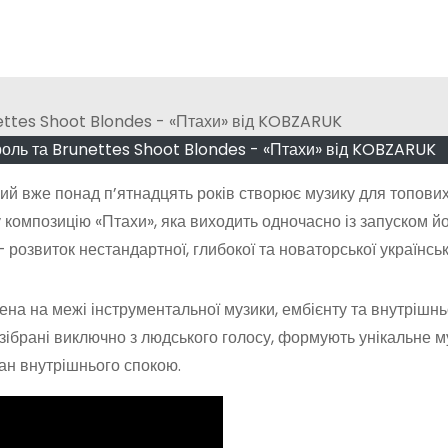
роль та Brunettes Shoot Blondes - «Птахи» від KOBZARUK
й вже понад п’ятнадцять років створює музику для топових
 композицію «Птахи», яка виходить одночасно із запуском й
 розвиток нестандартної, глибокої та новаторської українськ
ена на межі інструментальної музики, ембієнту та внутрішньо
 зібрані виключно з людського голосу, формують унікальне 
тан внутрішнього спокою.