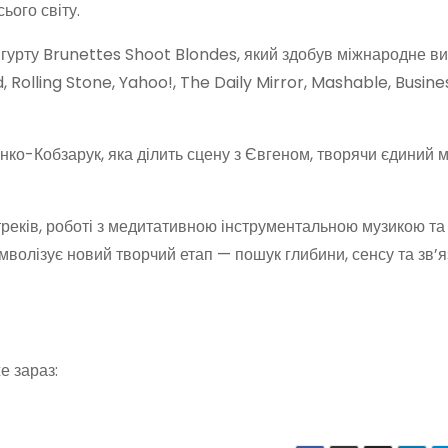
ього світу.
 гурту Brunettes Shoot Blondes, який здобув міжнародне в
 Rolling Stone, Yahoo!, The Daily Mirror, Mashable, Busines
о-Кобзарук, яка ділить сцену з Євгеном, творячи єдиний 
реків, роботі з медитативною інструментальною музикою та
мволізує новий творчий етап — пошук глибини, сенсу та зв’я
е зараз: