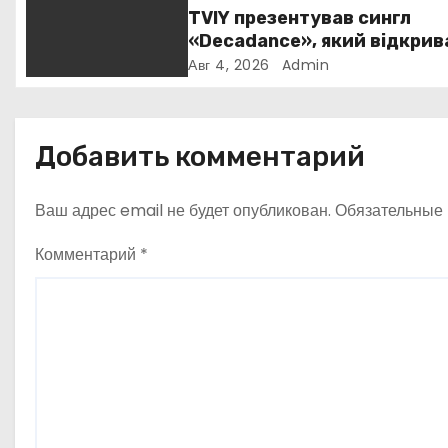
TVIY презентував сингл
о
«Decadance», який відкрив
нову сторінку українського
Авг 4, 2026
Admin
з
нуар-попу
а
Добавить комментарий
п
и
Ваш адрес email не будет опубликован.
Обязательные
с
Комментарий
*
я
м