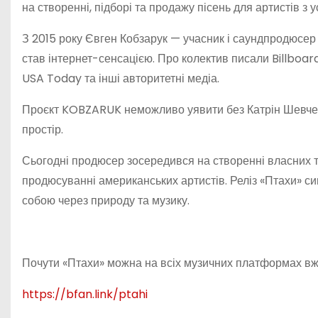
на створенні, підборі та продажу пісень для артистів з ус
З 2015 року Євген Кобзарук — учасник і саундпродюсер
став інтернет-сенсацією. Про колектив писали Billboard,
USA Today та інші авторитетні медіа.
Проєкт KOBZARUK неможливо уявити без Катрін Шевченк
простір.
Сьогодні продюсер зосередився на створенні власних т
продюсуванні американських артистів. Реліз «Птахи» си
собою через природу та музику.
Почути «Птахи» можна на всіх музичних платформах вж
https://bfan.link/ptahi