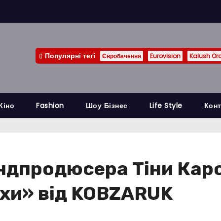
Популярні тегі
Євробачення
Eurovision
Kalush Or
Кіно
Fashion
Шоу Бізнес
Life Style
Конт
ундпродюсера Тіни Каро
ахи» від KOBZARUK