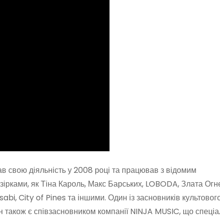
ав свою діяльність у 2008 році та працював з відомим
зірками, як Тіна Кароль, Макс Барських, LOBODA, Злата Огнє
bi, City of Pines та іншими. Один із засновників культовог
ін також є співзасновником компанії NINJA MUSIC, що спеціа