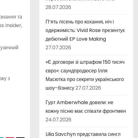
28.07.2026
изнання та
П’ять пісень про кохання, ніч і
s Insider,
одержимість: Vivid Rose презентує
дебютний EP Love Making
музичний
27.07.2026
«Є договори зі штрафом 150 тисяч
євро»: саундпродюсер Ілля
зку з
Масютка про секрети українського
шоу-бізнесу
27.07.2026
Гурт Amberwhale довели: не
кожну пісню має співати фронтмен
24.07.2026
Lilia Savchyn представила сингл