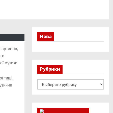
Мова
 артистів,
ого
ої музики.
Рубрики
ї тиші.
Р
музичне
у
б
р
и
Lucky Ukraine