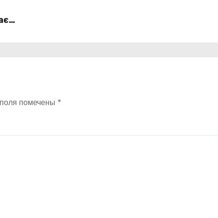
ає
 поля помечены
*