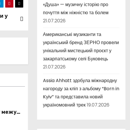
«Душа» — музичну історію про
почуття між ніжністю та болем
и у
21.07.2026
Американські музиканти та
український бренд ЗЕРНО провели
унікальний мистецький проєкт у
закарпатському селі Буковець
21.07.2026
Assia Ahhatt здобула міжнародну
нагороду за кліп з альбому “Born in
Kyiv” та представила новий
україномовний трек
19.07.2026
у межу
істю та
ністю