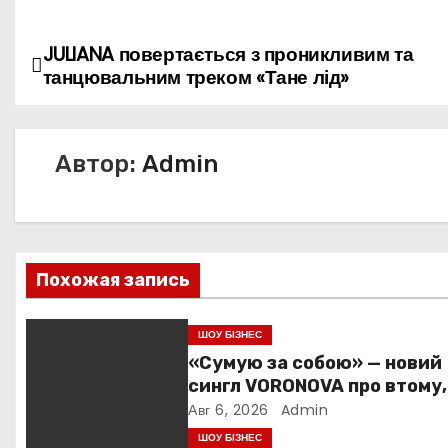
JULIANA повертається з проникливим та
Н
танцювальним треком «Тане лід»
а
в
Автор:
Admin
и
г
а
Похожая запись
ц
ШОУ БІЗНЕС
и
«Сумую за собою» — новий
сингл VORONOVA про втому,
я
силу та повернення до себ
Авг 6, 2026
Admin
п
ШОУ БІЗНЕС