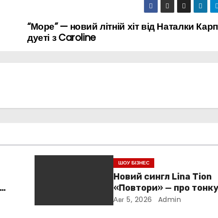
“Море” — новий літній хіт від Наталки Карп
дуеті з Caroline
ШОУ БІЗНЕС
Новий сингл Lina Tion
«Повтори» — про тонк
е
між коханням, залежн
Авг 5, 2026
Admin
нав’язливою прив’яза