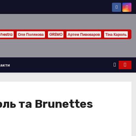
chestra
Оля Полякова
GREMO
Артем Пивоваров
Тіна Кароль
акти
ль та Brunettes