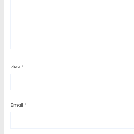
Имя
*
Email
*