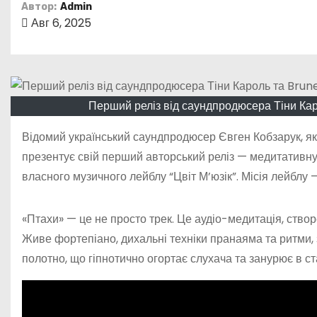
о
Автор:
Admin
Авг 6, 2025
м
у
Перший реліз від саундпродюсера Тіни Ка
Відомий український саундпродюсер Євген Кобзарук, яки
презентує свій перший авторський реліз — медитативну
власного музичного лейблу “Цвіт М’юзік”. Місія лейблу —
«Птахи» — це не просто трек. Це аудіо-медитація, створ
Живе фортепіано, дихальні техніки пранаяма та ритми,
полотно, що гіпнотично огортає слухача та занурює в с