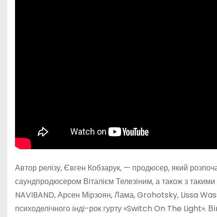
Автор релізу, Євген Кобзарук, — продюсер, який розпоч
саундпродюсером Віталієм Телезіним, а також з такими 
NAVIBAND, Арсен Мірзоян, Лама, Grohotsky, Lissa Wassa
психоделічного інді-рок гурту «Switch On The Light». В