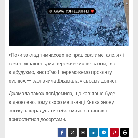
«Поки заклад тимчасово не працюватиме, але, як і
кожен українець, ми переживемо це разом, все
відбудуємо, вистоїмо і переможемо прокляту
русню», — зазначила Джамала у своєму дописі.
Джамала також повідомила, що кав’ярню буде
відновлено, тому скоро мешканці Києва знову
зможуть порадувати себе смачною кавою і
пригоститися десертами.