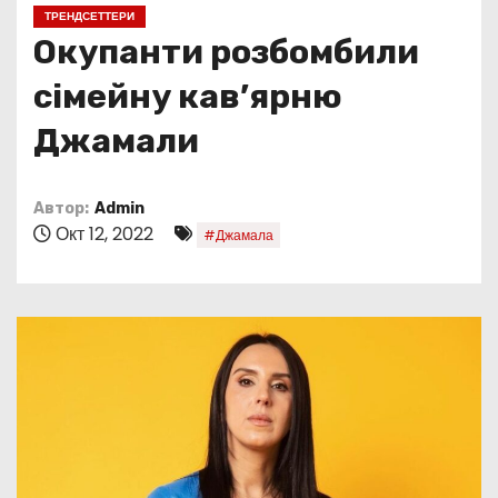
о
ТРЕНДСЕТТЕРИ
м
Окупанти розбомбили
у
сімейну кав’ярню
Джамали
Автор:
Admin
Окт 12, 2022
#Джамала