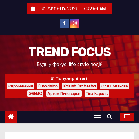
П
Вс. Авг 9th, 2026
7:02:57 AM
е
р
е
й
т
TREND FOCUS
и
Будь у фокусі life style подій
к
с
Популярні тегі
о
Євробачення
Eurovision
Kalush Orchestra
Оля Полякова
д
GREMO
Артем Пивоваров
Тіна Кароль
е
р
ж
и
м