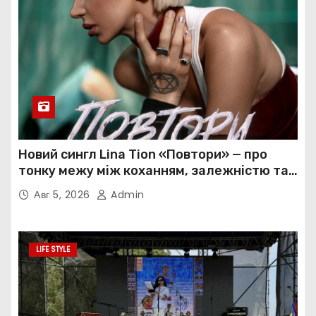
Новий сингл Lina Tion «Повтори» — про
тонку межу між коханням, залежністю та
нав’язливою прив’язаністю
Авг 5, 2026
Admin
LIFE STYLE