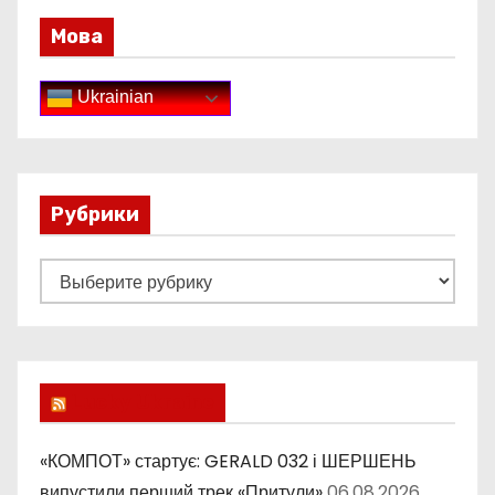
Мова
Ukrainian
Рубрики
Р
у
б
р
и
Lucky Ukraine
к
и
«КОМПОТ» стартує: GERALD 032 і ШЕРШЕНЬ
випустили перший трек «Притули»
06.08.2026