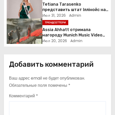
о
Tetiana Tarasenko
з
представить штат Іллінойс на
конкурсі Miss America у Маямі
Июл 31, 2026
Admin
а
ТРЕНДСЕТТЕРИ
Assia Ahhatt отримала
п
нагороду Munich Music Video
Awards і випустила новий
Июл 20, 2026
Admin
и
україномовний сингл
с
Добавить комментарий
я
м
Ваш адрес email не будет опубликован.
Обязательные поля помечены
*
Комментарий
*