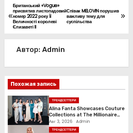
Британський «Vogue»
Н
присвятив листопадовий
Співак MELOVIN порушив
номер 2022 року Її
важливу тему для
а
Величності королеві
суспільства
Єлизаветі II
в
и
Автор:
Admin
г
а
ц
Похожая запись
и
ТРЕНДСЕТТЕРИ
я
Alina Fanta Showcases Couture
Collections at The Millionaire
п
Concept Gala in France
Авг 3, 2026
Admin
ТРЕНДСЕТТЕРИ