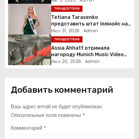
п
ТРЕНДСЕТТЕРИ
о
Tetiana Tarasenko
представить штат Іллінойс на
з
конкурсі Miss America у Маямі
Июл 31, 2026
Admin
ТРЕНДСЕТТЕРИ
а
Assia Ahhatt отримала
нагороду Munich Music Video
п
Awards і випустила новий
Июл 20, 2026
Admin
україномовний сингл
и
с
Добавить комментарий
я
Ваш адрес email не будет опубликован.
м
Обязательные поля помечены
*
Комментарий
*