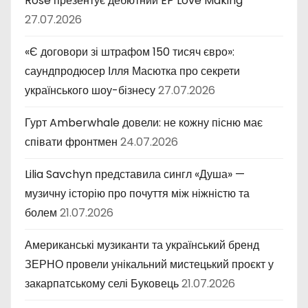
Rose презентує дебютний EP Love Making
27.07.2026
«Є договори зі штрафом 150 тисяч євро»:
саундпродюсер Ілля Масютка про секрети
українського шоу-бізнесу
27.07.2026
Гурт Amberwhale довели: не кожну пісню має
співати фронтмен
24.07.2026
Lilia Savchyn представила сингл «Душа» —
музичну історію про почуття між ніжністю та
болем
21.07.2026
Американські музиканти та український бренд
ЗЕРНО провели унікальний мистецький проєкт у
закарпатському селі Буковець
21.07.2026