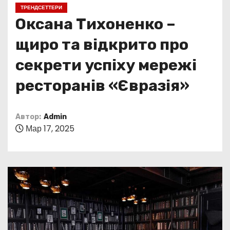
о
ТРЕНДСЕТТЕРИ
м
Оксана Тихоненко –
у
щиро та відкрито про
секрети успіху мережі
ресторанів «Євразія»
Автор:
Admin
Мар 17, 2025