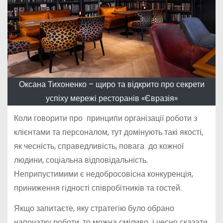
Оксана Тихоненко – щиро та відкрито про секрети
успіху мережі ресторанів «Євразія»
Коли говорити про принципи організації роботи з
клієнтами та персоналом, тут домінують такі якості,
як чесність, справедливість, повага до кожної
людини, соціальна відповідальність.
Неприпустимими є недобросовісна конкуренція,
приниження гідності співробітників та гостей.
Якщо запитаєте, яку стратегію було обрано
напочатку роботи, то можна сміливо і чесно сказати,