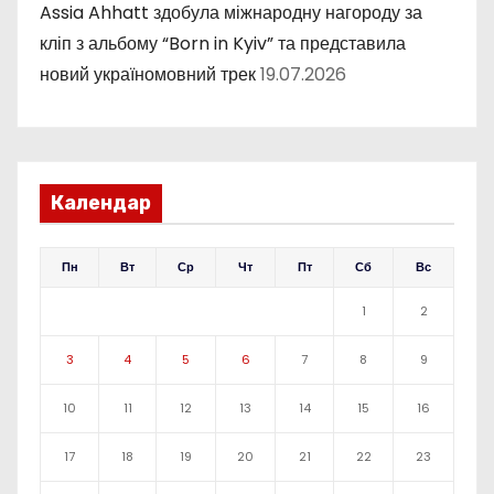
Assia Ahhatt здобула міжнародну нагороду за
кліп з альбому “Born in Kyiv” та представила
новий україномовний трек
19.07.2026
Календар
Пн
Вт
Ср
Чт
Пт
Сб
Вс
1
2
3
4
5
6
7
8
9
10
11
12
13
14
15
16
17
18
19
20
21
22
23