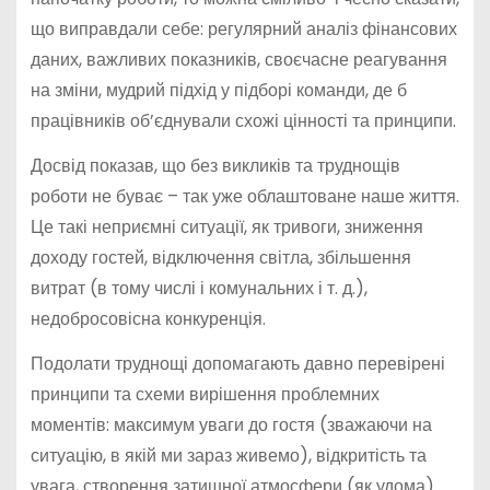
що виправдали себе: регулярний аналіз фінансових
даних, важливих показників, своєчасне реагування
на зміни, мудрий підхід у підборі команди, де б
працівників об’єднували схожі цінності та принципи.
Досвід показав, що без викликів та труднощів
роботи не буває – так уже облаштоване наше життя.
Це такі неприємні ситуації, як тривоги, зниження
доходу гостей, відключення світла, збільшення
витрат (в тому числі і комунальних і т. д.),
недобросовісна конкуренція.
Подолати труднощі допомагають давно перевірені
принципи та схеми вирішення проблемних
моментів: максимум уваги до гостя (зважаючи на
ситуацію, в якій ми зараз живемо), відкритість та
увага, створення затишної атмосфери (як удома)