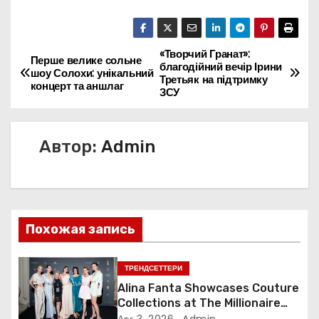
«Творчий Гранат»:
Н
Перше велике сольне
благодійний вечір Ірини
шоу Солохи: унікальний
Третьяк на підтримку
а
концерт та аншлаг
ЗСУ
в
Автор:
Admin
и
г
а
Похожая запись
ц
и
ТРЕНДСЕТТЕРИ
Alina Fanta Showcases Couture
я
Collections at The Millionaire
Concept Gala in France
Авг 3, 2026
Admin