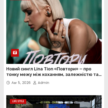
Новий сингл Lina Tion «Повтори» — про
тонку межу між коханням, залежністю та
нав’язливою прив’язаністю
Авг 5, 2026
Admin
LIFE STYLE