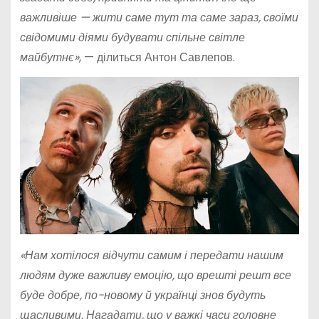
важливіше — жити саме тут та саме зараз, своїми
свідомими діями будувати спільне світле
майбутнє»
, — ділиться Антон Савлепов.
«Нам хотілося відчути самим і передати нашим
людям дуже важливу емоцію, що врешті решт все
буде добре, по-новому й українці знов будуть
щасливими. Нагадати, що у важкі часи головне