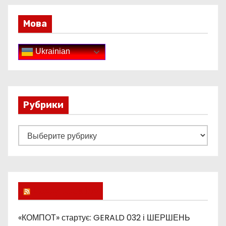
Мова
Ukrainian
Рубрики
Р
у
б
р
и
Lucky Ukraine
к
и
«КОМПОТ» стартує: GERALD 032 і ШЕРШЕНЬ