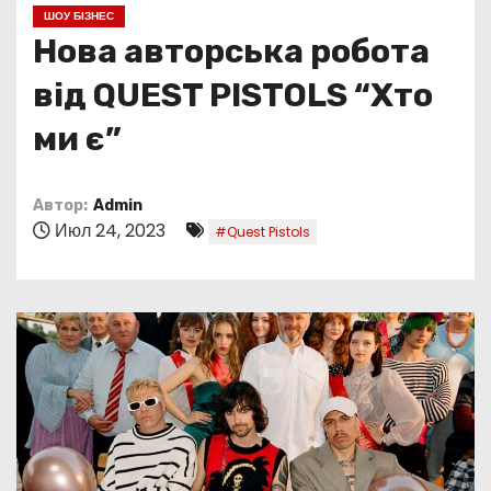
о
ШОУ БІЗНЕС
м
Нова авторська робота
у
від QUEST PISTOLS “Хто
ми є”
Автор:
Admin
Июл 24, 2023
#Quest Pistols