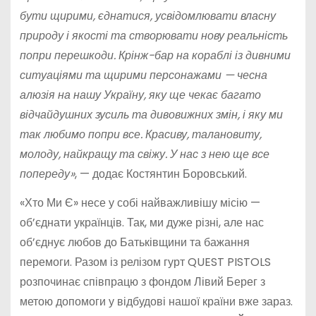
бути щирими, єднатися, усвідомлювати власну
природу і якості та створювати нову реальність
попри перешкоди. Крінж-бар на кораблі із дивними
ситуаціями та щирими персонажами — чесна
алюзія на нашу Україну, яку ще чекає багато
відчайдушних зусиль та дивовижних змін, і яку ми
так любимо попри все. Красиву, талановиту,
молоду, найкращу та свіжу. У нас з нею ще все
попереду»
, — додає Костянтин Боровський.
«Хто Ми Є» несе у собі найважливішу місію —
об’єднати українців. Так, ми дуже різні, але нас
об’єднує любов до Батьківщини та бажання
перемоги. Разом із релізом гурт QUEST PISTOLS
розпочинає співпрацю з фондом Лівий Берег з
метою допомоги у відбудові нашої країни вже зараз.