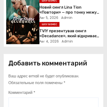
ШОУ БІЗНЕС
Новий сингл Lina Tion
з
«Повтори» — про тонку межу
між коханням, залежністю та
а
Авг 5, 2026
Admin
нав’язливою прив’язаністю
ШОУ БІЗНЕС
п
TVIY презентував сингл
«Decadance», який відкриває
и
нову сторінку українського
Авг 4, 2026
Admin
нуар-попу
с
я
Добавить комментарий
м
Ваш адрес email не будет опубликован.
Обязательные поля помечены
*
Комментарий
*