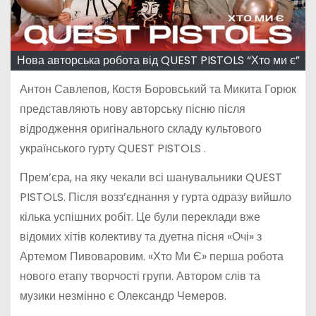
Нова авторська робота від QUEST PISTOLS “Хто ми є”
Антон Савлепов, Костя Боровський та Микита Горюк
представляють нову авторську пісню після
відродження оригінального складу культового
українського гурту QUEST PISTOLS .
Прем’єра, на яку чекали всі шанувальники QUEST
PISTOLS. Після возз’єднання у гурта одразу вийшло
кілька успішних робіт. Це були переклади вже
відомих хітів колективу та дуетна пісня «Очі» з
Артемом Пивоваровим. «Хто Ми Є» перша робота
нового етапу творчості групи. Автором слів та
музики незмінно є Олександр Чемеров.