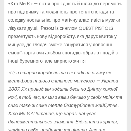
«Хто Ми Є» — пісня про єдність й шлях до перемоги,
про підтримку та людяність, про теплі спогади та
солодку ностальгію, про магічну властивість музики
лікувати душі. Разом із синглом QUEST PISTOLS
презентують нову відеороботу, яка дарує квиток у
минуле, де глядач зможе зануритися у довоєнні
емоції, гортаючи альбом спогадів, образів і подій з
іноді буремного, але мирного життя.
«Цей старий корабель та всі події на ньому як
метафора нашого спільного минулого — Україна
2007. Як привид він ходить десь по Дніпру кожної
ночі, в той час, як ми з вами бачимо у своїх мріях та
снах таке ж саме тепле безтурботне майбутнє.
Хто Ми Є? Питання, що наразі набуває
фундаментального значення. Відкопати коріння,
згадати себе, прийняти та цінити. Але ще