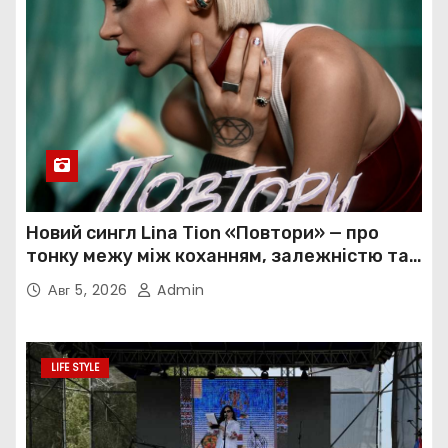
Новий сингл Lina Tion «Повтори» — про
тонку межу між коханням, залежністю та
нав’язливою прив’язаністю
Авг 5, 2026
Admin
LIFE STYLE