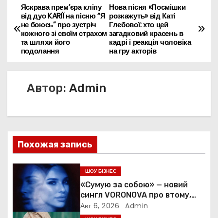
Яскрава прем’єра кліпу
Нова пісня «Посмішки
Н
від дуо KARIЇ на пісню “Я
розкажуть» від Каті
не боюсь” про зустріч
Глєбової: хто цей
а
кожного зі своїм страхом
загадковий красень в
та шляхи його
кадрі і реакція чоловіка
в
подолання
на гру акторів
и
Автор:
Admin
г
а
ц
Похожая запись
и
я
ШОУ БІЗНЕС
«Сумую за собою» — новий
п
сингл VORONOVA про втому,
силу та повернення до себе
Авг 6, 2026
Admin
о