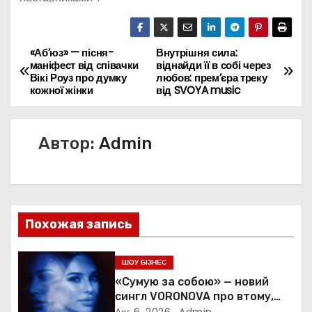
«Аб’юз» — пісня-
Внутрішня сила:
Н
маніфест від співачки
віднайди її в собі через
Вікі Роуз про думку
любов: прем’єра треку
а
кожної жінки
від SVOYA music
в
Автор:
Admin
и
г
а
Похожая запись
ц
и
ШОУ БІЗНЕС
«Сумую за собою» — новий
я
сингл VORONOVA про втому,
силу та повернення до себе
Авг 6, 2026
Admin