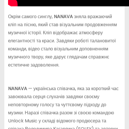
Окрім самого синглу,
NANAVA
зняла вражаючий
кліп на пісню, який став візуальним продовженням
музичної історії. Кліп відображає атмосферу
елегантності та краси. Завдяки роботі талановитої
команди, відео стало візуальним доповненням
музичного твору, яке дарує глядачам справжнє
естетичне задоволення.
NANAVA
— українська співачка, яка за короткий час
завоювала серця слухачів завдяки своєму
неповторному голосу та чуттєвому підходу до
музики. Наразі співачка разом зі своєю командою
Unlock Music у складі відомого продюсера та
співака Володимира Кагарлика (FOLEY) та авторки