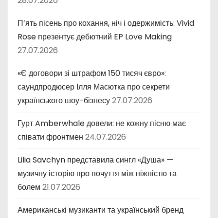
28.07.2026
П’ять пісень про кохання, ніч і одержимість: Vivid
Rose презентує дебютний EP Love Making
27.07.2026
«Є договори зі штрафом 150 тисяч євро»:
саундпродюсер Ілля Масютка про секрети
українського шоу-бізнесу
27.07.2026
Гурт Amberwhale довели: не кожну пісню має
співати фронтмен
24.07.2026
Lilia Savchyn представила сингл «Душа» —
музичну історію про почуття між ніжністю та
болем
21.07.2026
Американські музиканти та український бренд