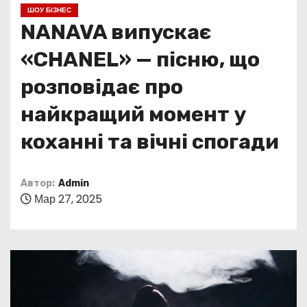
о
ШОУ БІЗНЕС
м
NANAVA випускає
у
«CHANEL» — пісню, що
розповідає про
найкращий момент у
коханні та вічні спогади
Автор:
Admin
Мар 27, 2025