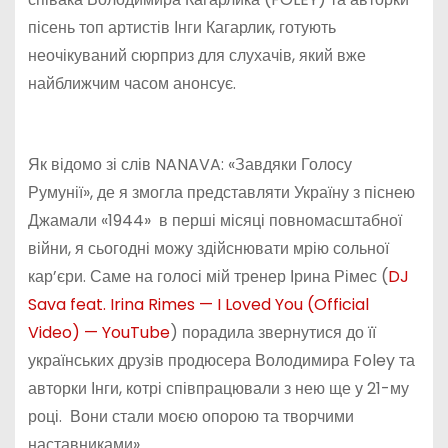
пісень топ артистів Інги Кагарлик, готують
неочікуваний сюрприз для слухачів, який вже
найближчим часом анонсує.
Як відомо зі слів NANAVA: «Завдяки Голосу
Румунії», де я змогла представляти Україну з піснею
Джамали «1944» в перші місяці повномасштабної
війни, я сьогодні можу здійснювати мрію сольної
кар’єри. Саме на голосі мій тренер Ірина Рімес (
DJ
Sava feat. Irina Rimes — I Loved You (Official
Video) — YouTube
) порадила звернутися до її
українських друзів продюсера Володимира Foley та
авторки Інги, котрі співпрацювали з нею ще у 21-му
році. Вони стали моєю опорою та творчими
наставниками».