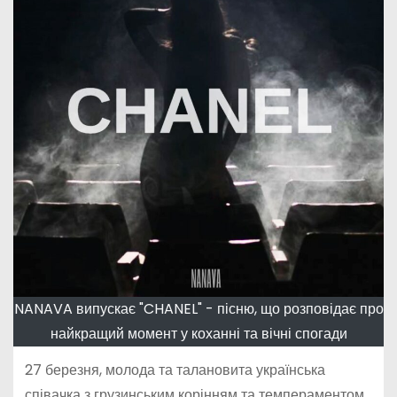
NANAVA випускає "CHANEL" - пісню, що розповідає про
найкращий момент у коханні та вічні спогади
27 березня, молода та талановита українська
співачка з грузинським корінням та темпераментом