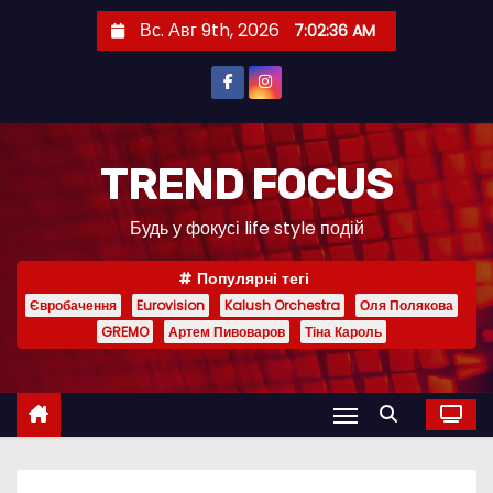
П
Вс. Авг 9th, 2026
7:02:37 AM
е
р
е
й
т
TREND FOCUS
и
Будь у фокусі life style подій
к
с
Популярні тегі
о
Євробачення
Eurovision
Kalush Orchestra
Оля Полякова
д
GREMO
Артем Пивоваров
Тіна Кароль
е
р
ж
и
м