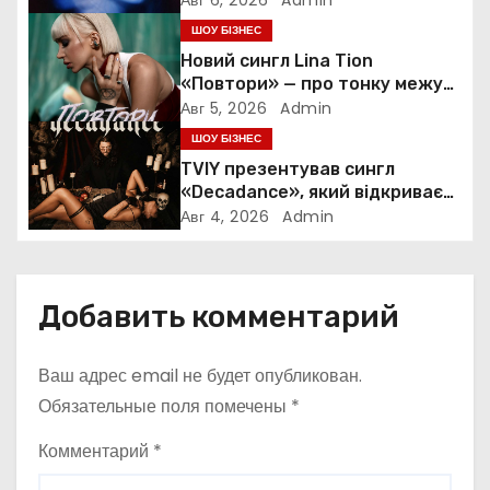
п
ШОУ БІЗНЕС
о
Новий сингл Lina Tion
«Повтори» — про тонку межу
з
між коханням, залежністю та
Авг 5, 2026
Admin
нав’язливою прив’язаністю
ШОУ БІЗНЕС
а
TVIY презентував сингл
«Decadance», який відкриває
п
нову сторінку українського
Авг 4, 2026
Admin
нуар-попу
и
с
Добавить комментарий
я
Ваш адрес email не будет опубликован.
м
Обязательные поля помечены
*
Комментарий
*