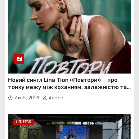
Новий сингл Lina Tion «Повтори» — про
тонку межу між коханням, залежністю та
нав’язливою прив’язаністю
Авг 5, 2026
Admin
LIFE STYLE