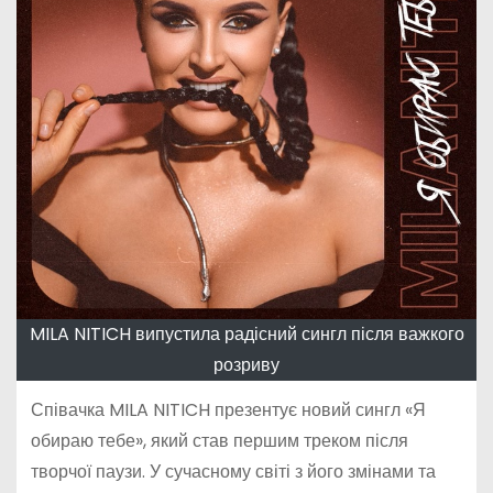
MILA NITICH випустила радісний сингл після важкого
розриву
Співачка MILA NITICH презентує новий сингл «Я
обираю тебе», який став першим треком після
творчої паузи. У сучасному світі з його змінами та