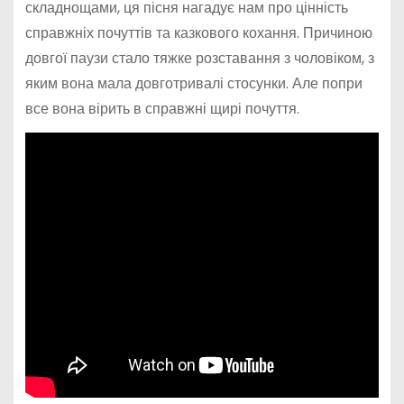
складнощами, ця пісня нагадує нам про цінність
справжніх почуттів та казкового кохання. Причиною
довгої паузи стало тяжке розставання з чоловіком, з
яким вона мала довготривалі стосунки. Але попри
все вона вірить в справжні щирі почуття.