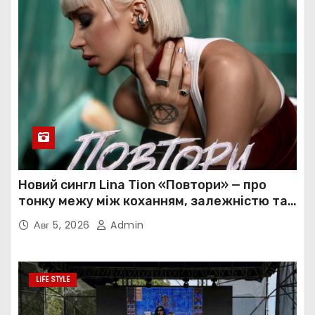
Новий сингл Lina Tion «Повтори» — про
тонку межу між коханням, залежністю та
нав’язливою прив’язаністю
Авг 5, 2026
Admin
LIFE STYLE