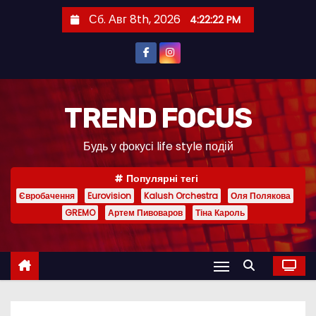
П
Сб. Авг 8th, 2026
4:22:23 PM
е
р
е
й
т
TREND FOCUS
и
Будь у фокусі life style подій
к
с
Популярні тегі
о
Євробачення
Eurovision
Kalush Orchestra
Оля Полякова
д
GREMO
Артем Пивоваров
Тіна Кароль
е
р
ж
и
м