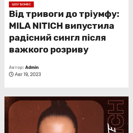
о
ШОУ БІЗНЕС
м
Від тривоги до тріумфу:
у
MILA NITICH випустила
радісний сингл після
важкого розриву
Автор:
Admin
Авг 19, 2023