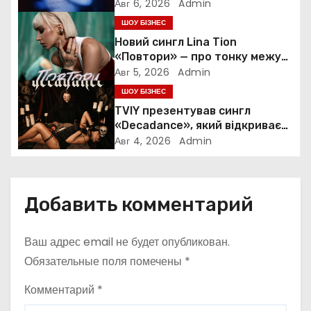
силу та повернення до себе
Авг 6, 2026
Admin
о
ШОУ БІЗНЕС
Новий сингл Lina Tion
з
«Повтори» — про тонку межу
між коханням, залежністю та
а
Авг 5, 2026
Admin
нав’язливою прив’язаністю
ШОУ БІЗНЕС
п
TVIY презентував сингл
«Decadance», який відкриває
и
нову сторінку українського
Авг 4, 2026
Admin
нуар-попу
с
я
Добавить комментарий
м
Ваш адрес email не будет опубликован.
Обязательные поля помечены
*
Комментарий
*