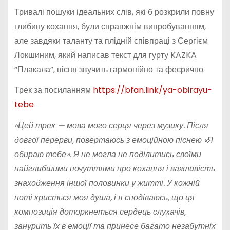
Тривалі пошуки ідеальних слів, які б розкрили повну
глибину кохання, були справжнім випробуванням,
але завдяки таланту та плідній співпраці з Сергієм
Локшиним, який написав текст для гурту KAZKA
“Плакала”, пісня звучить гармонійно та феєрично.
Трек за посиланням
https://bfan.link/ya-obirayu-
tebe
«Цей трек — мова мого серця через музику. Після
довгої перерви, повертаюсь з емоційною піснею «Я
обираю тебе». Я не могла не поділитись своїми
найглибшими почуттями про кохання і важливість
знаходження іншої половинки у житті. У кожній
ноті криється моя душа, і я сподіваюсь, що ця
композиція доторкнеться сердець слухачів,
занурить їх в емоції та принесе багато незабутніх