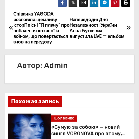
Співачка YAGODA
Н
розповіла щемливу
Напередодні Дня
історії пісні “Я плачу” про
Незалежності України
а
побачення коханої із
Анна Буткевич
воїном, що повертається
випустила LIVE — альбом
в
знов на передову
и
Автор:
Admin
г
а
ц
Похожая запись
и
я
ШОУ БІЗНЕС
«Сумую за собою» — новий
п
сингл VORONOVA про втому,