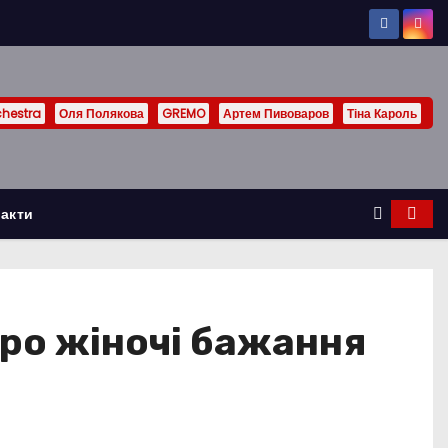
chestra
Оля Полякова
GREMO
Артем Пивоваров
Тіна Кароль
акти
про жіночі бажання