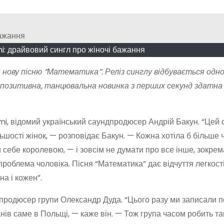
i: драйвовий сингл про жіночі бажання
 нову пісню “Математика”. Реліз синглу відбувається одн
 позитивна, танцювальна новинка з перших секунд здатна
mi, відомий український саундпродюсер Андрій Бакун. “Цей 
льшості жінок, — розповідає Бакун. — Кожна хотіла б більше 
ти себе королевою, — і зовсім не думати про все інше, зокре
 проблема чоловіка. Пісня “Математика” дає відчуття легкост
на і кожен”.
продюсер групи Олександр Дуда. “Цього разу ми записали п
анів саме в Польщі, — каже він. — Тож група часом робить та