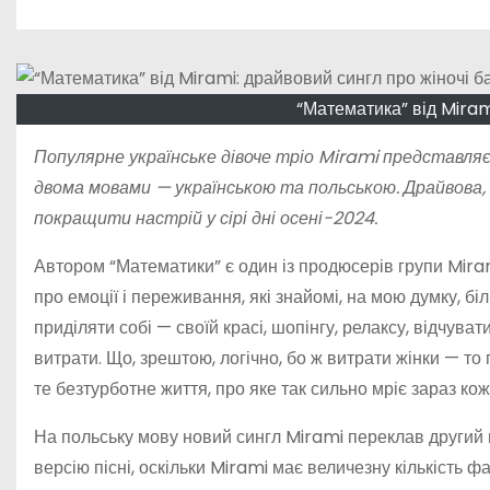
о
м
у
“Математика” від Miram
Популярне українське дівоче тріо Mirami представляє
двома мовами — українською та польською. Драйвова,
покращити настрій у сірі дні осені-2024.
Автором “Математики” є один із продюсерів групи Mira
про емоції і переживання, які знайомі, на мою думку, бі
приділяти собі — своїй красі, шопінгу, релаксу, відчува
витрати. Що, зрештою, логічно, бо ж витрати жінки — то
те безтурботне життя, про яке так сильно мріє зараз кож
На польську мову новий сингл Mirami переклав другий 
версію пісні, оскільки Mirami має величезну кількість ф