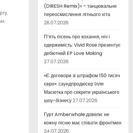
(DIRESH Remix)» – танцювальне
рту.
переосмислення літнього хіта
их
28.07.2026
П’ять пісень про кохання, ніч і
одержимість: Vivid Rose презентує
дебютний EP Love Making
27.07.2026
«Є договори зі штрафом 150 тисяч
євро»: саундпродюсер Ілля
Масютка про секрети українського
шоу-бізнесу
27.07.2026
Гурт Amberwhale довели: не
кожну пісню має співати фронтмен
24.07.2026