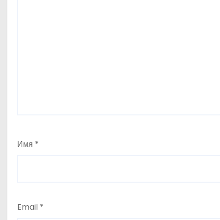
Имя
*
Email
*