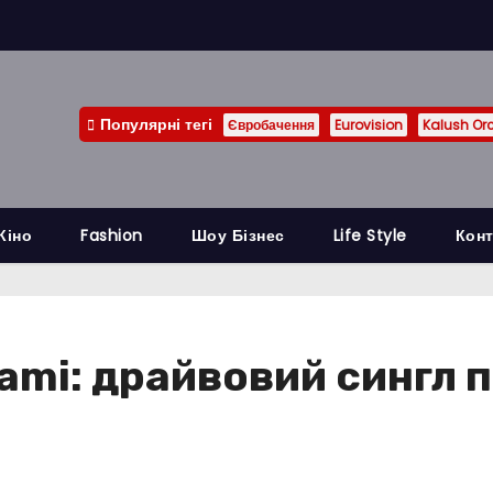
Популярні тегі
Євробачення
Eurovision
Kalush Or
Кіно
Fashion
Шоу Бізнес
Life Style
Конт
ami: драйвовий сингл 