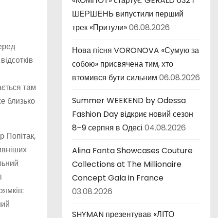
«КОМПОТ» стартує: GERALD 032 і
ШЕРШЕНЬ випустили перший
трек «Притули»
06.08.2026
еред
Нова пісня VORONOVA «Сумую за
відсотків
собою» присвячена тим, хто
втомився бути сильним
06.08.2026
ається там
Summer WEEKEND by Odessa
же близько
Fashion Day відкриє новий сезон
8–9 серпня в Одесі
04.08.2026
р Попітак,
тивніших
Alina Fanta Showcases Couture
льний
Collections at The Millionaire
і
Concept Gala in France
рямків:
03.08.2026
ний
SHYMAN презентував «ЛІТО