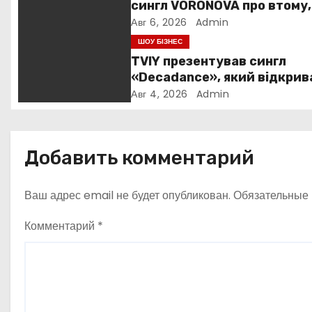
сингл VORONOVA про втому,
я
силу та повернення до себ
Авг 6, 2026
Admin
п
ШОУ БІЗНЕС
TVIY презентував сингл
о
«Decadance», який відкрив
нову сторінку українського
Авг 4, 2026
Admin
з
нуар-попу
а
Добавить комментарий
п
и
Ваш адрес email не будет опубликован.
Обязательные
с
Комментарий
*
я
м