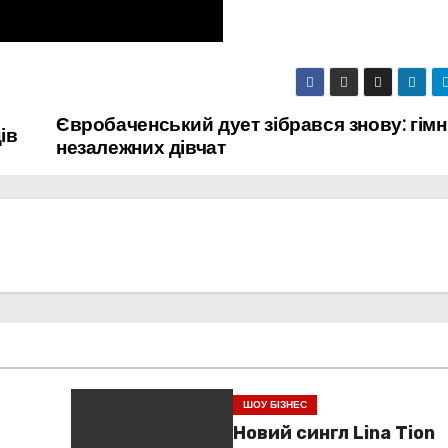
Євробаченський дует зібрався знову: гімн
ів
незалежних дівчат
ШОУ БІЗНЕС
Новий сингл Lina Tion