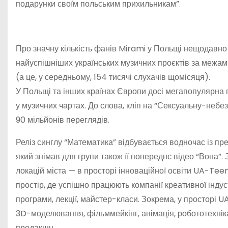
подарунки своїм польським прихильникам”.
Про значну кількість фанів Mirami у Польщі нещодавно 
найуспішніших українських музичних проєктів за межами
(а це, у середньому, 154 тисячі слухачів щомісяця).
У Польщі та інших країнах Європи досі мегапопулярна 
у музичних чартах. До слова, кліп на “Сексуальну-неб
90 мільйонів переглядів.
Реліз синглу “Математика” відбувається водночас із п
який знімав для групи також її попереднє відео “Вона”.
локацій міста — в просторі інноваційної освіти UA-Tee
простір, де успішно працюють компанії креативної індуст
програми, лекції, майстер-класи. Зокрема, у просторі 
3D-моделювання, фільммейкінг, анімація, робототехніка
продакшн.