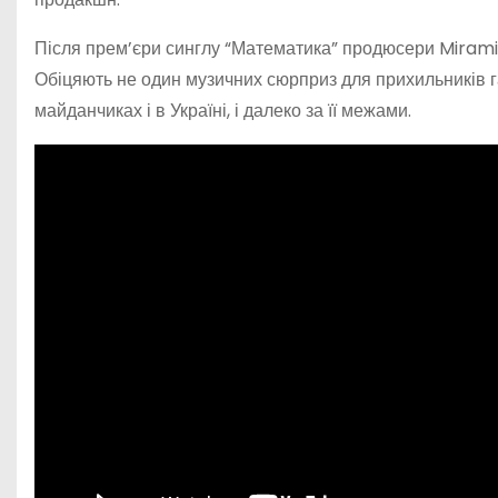
Після прем’єри синглу “Математика” продюсери Mirami 
Обіцяють не один музичних сюрприз для прихильників га
майданчиках і в Україні, і далеко за її межами.