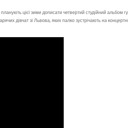
планують цієї зими дописати четвертий студійний альбом гу
рячих дівчат зі Львова, яких палко зустрічають на концертн