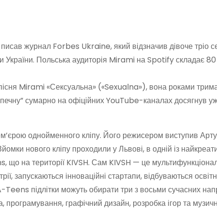
писав журнал Forbes Ukraine, який відзначив дівоче тріо с
 України. Польська аудиторія Mirami на Spotify складає 80 
пісня Mirami «Сексуальна» («Sexualna»), вона роками трим
езпечну” сумарно на офіційних YouTube-каналах досягнув у
рем’єрою однойменного кліпу. Його режисером виступив Арту
 Зйомки нового кліпу проходили у Львові, в одній із найкреа
ns, що на території KIVSH. Сам KIVSH — це мультифункціона
рії, запускаються інноваційні стартапи, відбуваються освітн
UA-Teens підлітки можуть обирати три з восьми сучасних нап
, програмування, графічний дизайн, розробка ігор та музич