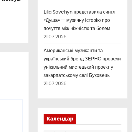
істю та
Lilia Savchyn представила сингл
ністю
«Душа» — музичну історію про
почуття між ніжністю та болем
21.07.2026
Американські музиканти та
український бренд ЗЕРНО провели
унікальний мистецький проєкт у
закарпатському селі Буковець
21.07.2026
Календар