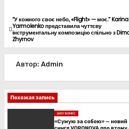
“У кожного своє небо, «Flight» — моє.” Karina
Н
Yarmolenko представила чуттєву
а
інструментальну композицію спільно з Dim
Zhyrnov
в
и
Автор:
Admin
г
а
ц
Похожая запись
и
ШОУ БІЗНЕС
я
«Сумую за собою» — новий
сингл VORONOVA про втому,