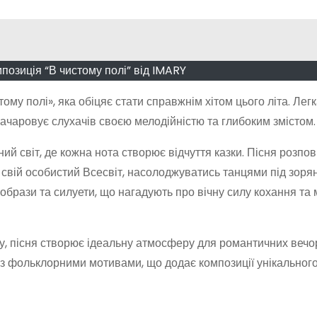
мпозиція “В чистому полі” від IMARY
му полі», яка обіцяє стати справжнім хітом цього літа. Легк
чаровує слухачів своєю мелодійністю та глибоким змістом.
ний світ, де кожна нота створює відчуття казки. Пісня розпов
 свій особистий Всесвіт, насолоджуватись танцями під зоря
образи та силуети, що нагадують про вічну силу кохання та 
, пісня створює ідеальну атмосферу для романтичних вечор
ки з фольклорними мотивами, що додає композиції унікальног