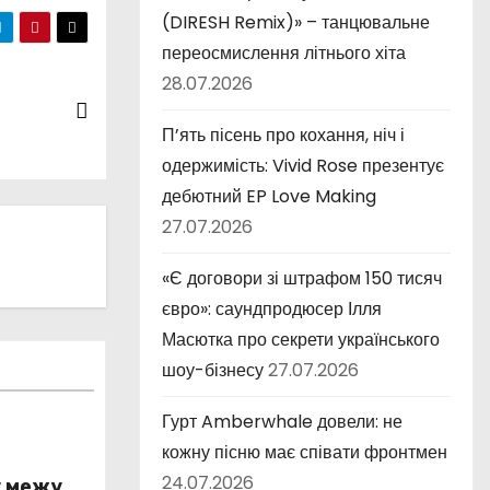
(DIRESH Remix)» – танцювальне
переосмислення літнього хіта
28.07.2026
П’ять пісень про кохання, ніч і
одержимість: Vivid Rose презентує
дебютний EP Love Making
27.07.2026
«Є договори зі штрафом 150 тисяч
євро»: саундпродюсер Ілля
Масютка про секрети українського
шоу-бізнесу
27.07.2026
Гурт Amberwhale довели: не
кожну пісню має співати фронтмен
24.07.2026
у межу