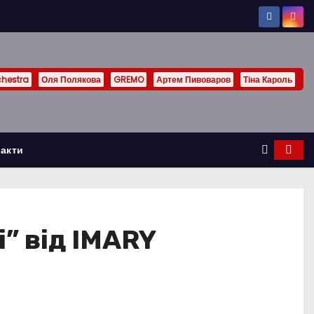
chestra
Оля Полякова
GREMO
Артем Пивоваров
Тіна Кароль
акти
і” від IMARY