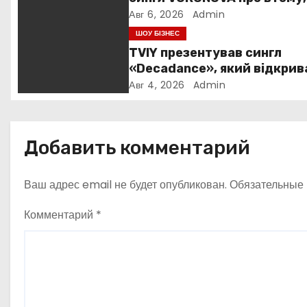
п
силу та повернення до себ
Авг 6, 2026
Admin
о
ШОУ БІЗНЕС
TVIY презентував сингл
з
«Decadance», який відкрив
нову сторінку українського
а
Авг 4, 2026
Admin
нуар-попу
п
и
Добавить комментарий
с
Ваш адрес email не будет опубликован.
Обязательные
я
Комментарий
*
м