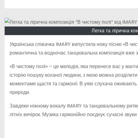
о
м
у
Легка та лірична ко
Українська співачка IMARY випустила нову пісню «В чисто
романтична та водночас танцювальна композиція вже за
«В чистому полі» – це мелодія, яка перенесе вас у магіч
історію пошуку коханої людини, з якою можна розділити
моментами щастя та гармонії. В уяві слухача оживають 
природи.
Завдяки ніжному вокалу IMARY та танцювальному ритму
літніх вечірок. Музика гармонійно поєднує сучасні зву