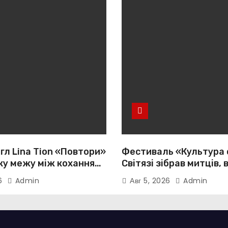
гл Lina Tion «Повтори»
Фестиваль «Культура 
ку межу між коханням,
Світязі зібрав митців, 
тю та нав’язливою
громади з усієї України
26
Admin
Авг 5, 2026
Admin
істю