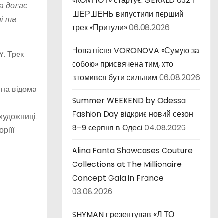
«КОМПОТ» стартує: GERALD 032 і
на долає
ШЕРШЕНЬ випустили перший
лі та
трек «Притули»
06.08.2026
Нова пісня VORONOVA «Сумую за
Y. Трек
собою» присвячена тим, хто
втомився бути сильним
06.08.2026
ина відома
Summer WEEKEND by Odessa
Fashion Day відкриє новий сезон
художниці.
8–9 серпня в Одесі
04.08.2026
ріїї
Alina Fanta Showcases Couture
Collections at The Millionaire
Concept Gala in France
03.08.2026
SHYMAN презентував «ЛІТО