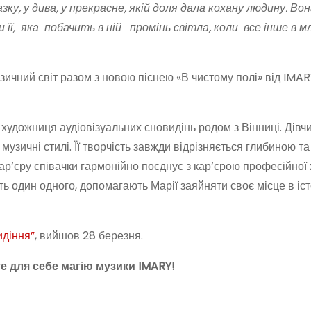
азку, у дива, у прекрасне, якій доля дала кохану людину. Во
 її, яка побачить в ній промінь світла, коли все інше в м
зичний світ разом з новою піснею «В чистому полі» від IMAR
, художниця аудіовізуальних сновидінь родом з Вінниці. Дівч
музичні стилі. Її творчість завжди відрізняється глибиною та
р’єру співачки гармонійно поєднує з кар’єрою професійної 
 один одного, допомагають Марії заяйняти своє місце в істо
діння”
, вийшов 28 березня.
те для себе магію музики IMARY!