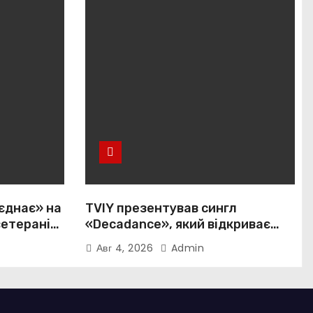
єднає» на
TVIY презентував сингл
ветеранів і
«Decadance», який відкриває
нову сторінку українського
Авг 4, 2026
Admin
нуар-попу