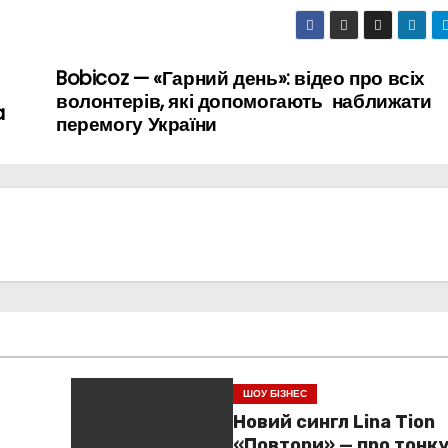
Bobicoz — «Гарний день»: відео про всіх
волонтерів, які допомогають наближати
a
перемогу України
ШОУ БІЗНЕС
Новий сингл Lina Tion
«Повтори» — про тонк