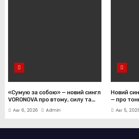
«Сумую за собою» — новий сингл
Новий син
VORONOVA про втому, силу та
— про тон
повернення до себе
залежніс
Авг 6, 2026
Admin
Авг 5, 20
прив’язан