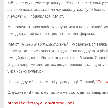
««В чистому полі» — це історія дівчини, яка вірить у к
великий шлях, аби знайти ту людину, яка буде берегти
темряві.», –
поділилася IMARY.
Не пропустіть можливість зануритися в цей чарівний му
вже доступний на всіх стрімінгових платформах.
IMARY
(Чижик Марія Дмитрівна)
– українська співачка
своїм унікальним голосом та здатністю поєднувати різні 
емоційністю, що робить кожну пісню особливою. Свою ка
Ці два напрями мистецтва, що доповнюють та підпитують
української культури.
Це вже другий сингл Марії у цьому році. Перший,
“Снови
Слухайте «В чистому полі» вже сьогодні та відкрий
https://id.ffm.to/v_chystomu_poli