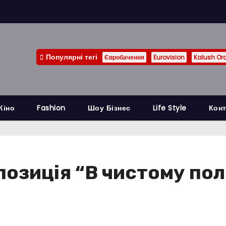
Популярні тегі
Євробачення
Eurovision
Kalush Or
Кіно
Fashion
Шоу Бізнес
Life Style
Конт
позиція “В чистому пол