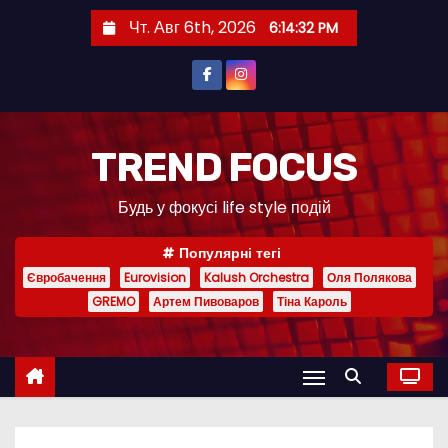
П
Чт. Авг 6th, 2026
6:14:33 PM
е
р
е
й
т
TREND FOCUS
и
Будь у фокусі life style подій
к
с
Популярні тегі
о
Євробачення
Eurovision
Kalush Orchestra
Оля Полякова
д
GREMO
Артем Пивоваров
Тіна Кароль
е
р
ж
и
м