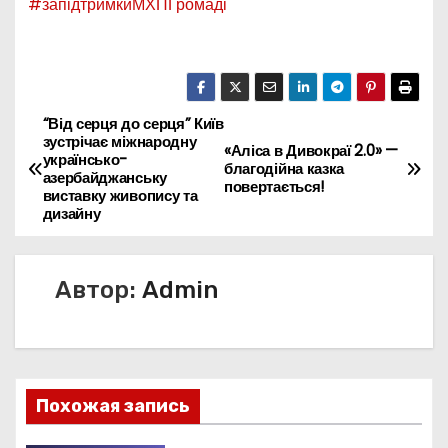
#запідтримкиМХПГромаді
“Від серця до серця” Київ
Н
зустрічає міжнародну
«Аліса в Дивокраї 2.0» —
українсько-
а
благодійна казка
азербайджанську
повертається!
виставку живопису та
в
дизайну
и
Автор:
Admin
г
а
ц
Похожая запись
и