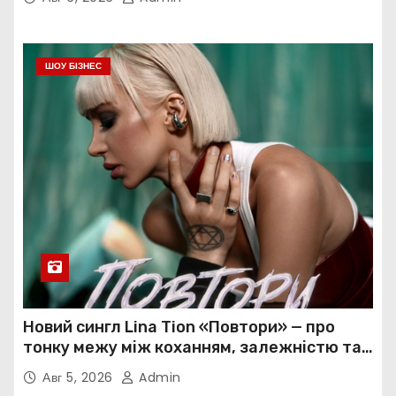
ШОУ БІЗНЕС
Новий сингл Lina Tion «Повтори» — про
тонку межу між коханням, залежністю та
нав’язливою прив’язаністю
Авг 5, 2026
Admin