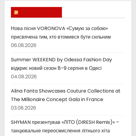
р
и
Lucky Ukraine
к
и
Нова пісня VORONOVA «Сумую за собою»
присвячена тим, хто втомився бути сильним
06.08.2026
Summer WEEKEND by Odessa Fashion Day
відкриє новий сезон 8–9 серпня в Одесі
04.08.2026
Alina Fanta Showcases Couture Collections at
The Millionaire Concept Gala in France
03.08.2026
SHYMAN презентував «ЛІТО (DIRESH Remix)» –
танцювальне переосмислення літнього хіта