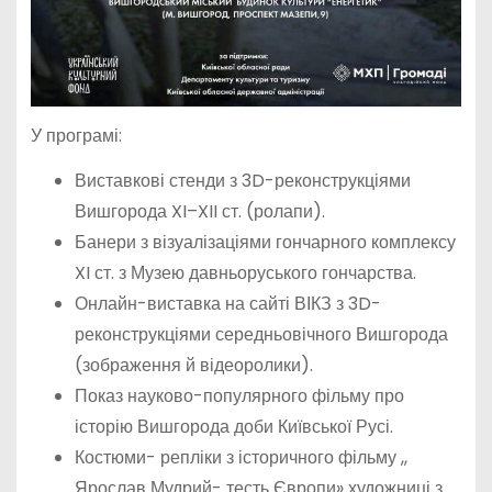
У програмі:
Виставкові стенди з 3D-реконструкціями
Вишгорода XI–XII ст. (ролапи).
Банери з візуалізаціями гончарного комплексу
XI ст. з Музею давньоруського гончарства.
Онлайн-виставка на сайті ВІКЗ з 3D-
реконструкціями середньовічного Вишгорода
(зображення й відеоролики).
Показ науково-популярного фільму про
історію Вишгорода доби Київської Русі.
Костюми- репліки з історичного фільму ,,
Ярослав Мудрий- тесть Європи» художниці з