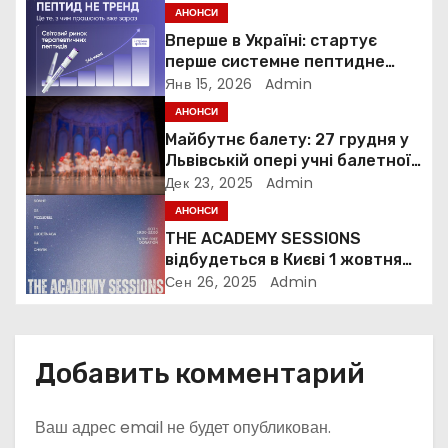
я
АНОНСИ
Вперше в Україні: стартує
п
перше системне пептидне
навчання для лікарів
Янв 15, 2026
Admin
о
АНОНСИ
Майбутнє балету: 27 грудня у
з
Львівській опері учні балетної
школи покажуть «Таємницю
а
Дек 23, 2025
Admin
Новорічного Танцю»
АНОНСИ
п
THE ACADEMY SESSIONS
відбудеться в Києві 1 жовтня
и
2025 року
Сен 26, 2025
Admin
с
я
Добавить комментарий
м
Ваш адрес email не будет опубликован.