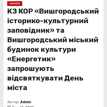
о
АНОНСИ
м
КЗ КОР «Вишгородський
у
історико-культурний
заповідник» та
Вишгородський міський
будинок культури
«Енергетик»
запрошують
відсвяткувати День
міста
Автор:
Admin