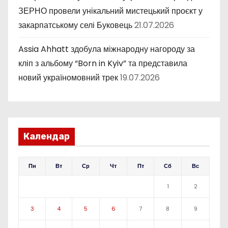
ЗЕРНО провели унікальний мистецький проєкт у
закарпатському селі Буковець
21.07.2026
Assia Ahhatt здобула міжнародну нагороду за
кліп з альбому “Born in Kyiv” та представила
новий україномовний трек
19.07.2026
Календар
Пн
Вт
Ср
Чт
Пт
Сб
Вс
1
2
3
4
5
6
7
8
9