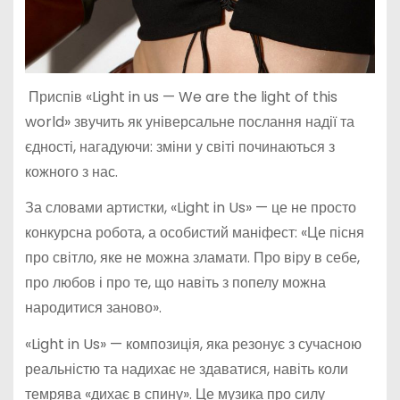
Приспів «Light in us — We are the light of this
world» звучить як універсальне послання надії та
єдності, нагадуючи: зміни у світі починаються з
кожного з нас.
За словами артистки, «Light in Us» — це не просто
конкурсна робота, а особистий маніфест:
«Це пісня
про світло, яке не можна зламати. Про віру в себе,
про любов і про те, що навіть з попелу можна
народитися заново».
«Light in Us» — композиція, яка резонує з сучасною
реальністю та надихає не здаватися, навіть коли
темрява «дихає в спину». Це музика про силу