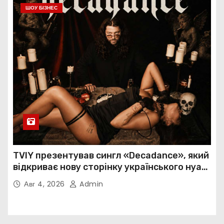
ШОУ БІЗНЕС
TVIY презентував сингл «Decadance», який
відкриває нову сторінку українського нуар-
попу
Авг 4, 2026
Admin