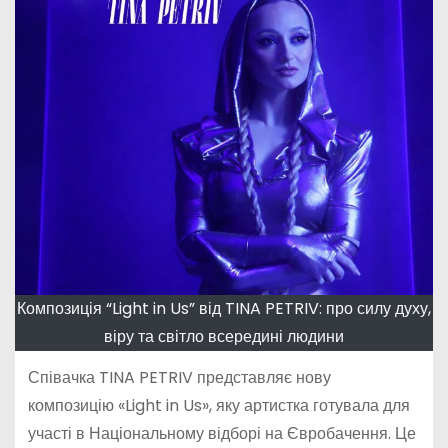
Композиція “Light in Us” від TINA PETRIV: про силу духу,
віру та світло всередині людини
Співачка TINA PETRIV представляє нову
композицію «Light in Us», яку артистка готувала для
участі в Національному відборі на Євробачення. Це