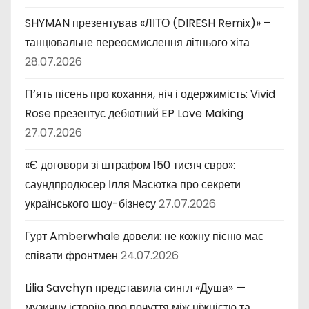
SHYMAN презентував «ЛІТО (DIRESH Remix)» –
танцювальне переосмислення літнього хіта
28.07.2026
П’ять пісень про кохання, ніч і одержимість: Vivid
Rose презентує дебютний EP Love Making
27.07.2026
«Є договори зі штрафом 150 тисяч євро»:
саундпродюсер Ілля Масютка про секрети
українського шоу-бізнесу
27.07.2026
Гурт Amberwhale довели: не кожну пісню має
співати фронтмен
24.07.2026
Lilia Savchyn представила сингл «Душа» —
музичну історію про почуття між ніжністю та