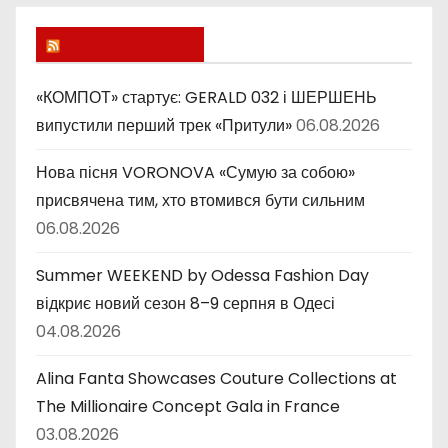
р
и
Lucky Ukraine
к
и
«КОМПОТ» стартує: GERALD 032 і ШЕРШЕНЬ
випустили перший трек «Притули»
06.08.2026
Нова пісня VORONOVA «Сумую за собою»
присвячена тим, хто втомився бути сильним
06.08.2026
Summer WEEKEND by Odessa Fashion Day
відкриє новий сезон 8–9 серпня в Одесі
04.08.2026
Alina Fanta Showcases Couture Collections at
The Millionaire Concept Gala in France
03.08.2026