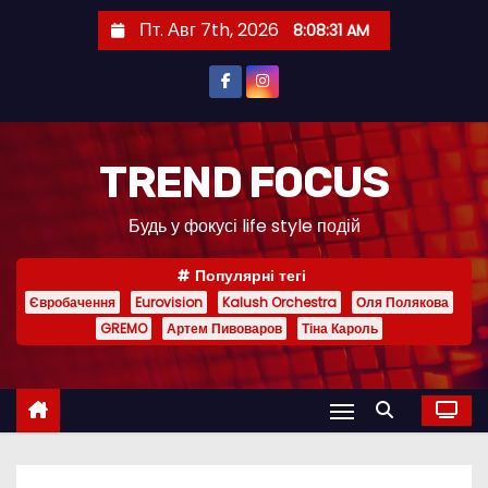
П
Пт. Авг 7th, 2026
8:08:32 AM
е
р
е
й
т
TREND FOCUS
и
Будь у фокусі life style подій
к
с
Популярні тегі
о
Євробачення
Eurovision
Kalush Orchestra
Оля Полякова
д
GREMO
Артем Пивоваров
Тіна Кароль
е
р
ж
и
м