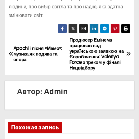
людини, про вибір світла та про надію, яка здатна
змінювати світ.
Продюсер Емінема
Н
працював над
Apachi і пісня «Мамо»:
українською заявкою на
а
музика як подяка та
Євробачення: Valeriya
опора
Force з треком у фіналі
в
Нацвідбору
и
Автор:
Admin
г
а
ц
Похожая запись
и