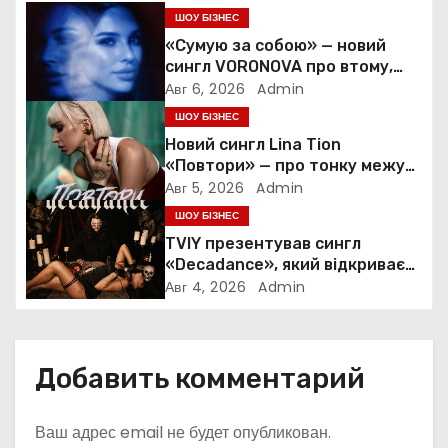
я
ШОУ БІЗНЕС
«Сумую за собою» — новий
п
сингл VORONOVA про втому,
силу та повернення до себе
Авг 6, 2026
Admin
о
ШОУ БІЗНЕС
Новий сингл Lina Tion
з
«Повтори» — про тонку межу
між коханням, залежністю та
а
Авг 5, 2026
Admin
нав’язливою прив’язаністю
ШОУ БІЗНЕС
п
TVIY презентував сингл
«Decadance», який відкриває
и
нову сторінку українського
Авг 4, 2026
Admin
нуар-попу
с
я
Добавить комментарий
м
Ваш адрес email не будет опубликован.