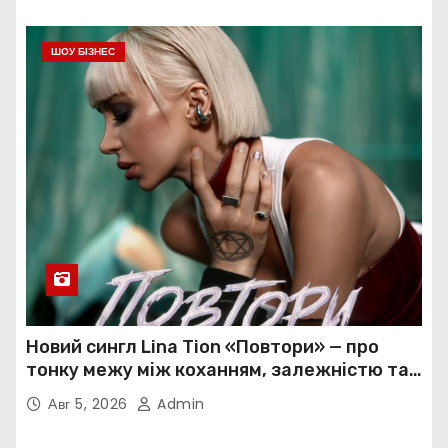
ШОУ БІЗНЕС
Новий сингл Lina Tion «Повтори» — про
тонку межу між коханням, залежністю та
нав’язливою прив’язаністю
Авг 5, 2026
Admin