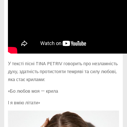
У тексті пісні TINA PETRIV говорить про незламність
духу, здатність протистояти темряві та силу любові,
яка стає крилами:
«Бо любов моя — крила
І я вмію літати»