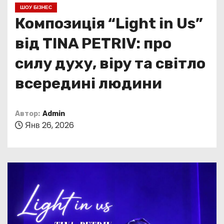
о
ШОУ БІЗНЕС
м
Композиція “Light in Us”
у
від TINA PETRIV: про
силу духу, віру та світло
всередині людини
Автор:
Admin
Янв 26, 2026