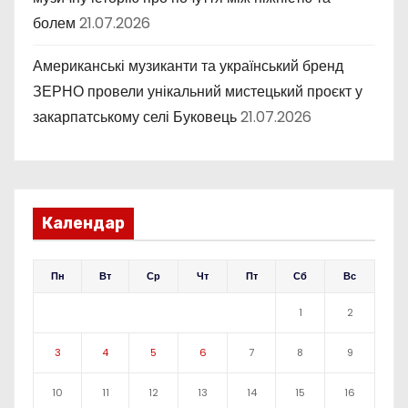
болем
21.07.2026
Американські музиканти та український бренд
ЗЕРНО провели унікальний мистецький проєкт у
закарпатському селі Буковець
21.07.2026
Календар
Пн
Вт
Ср
Чт
Пт
Сб
Вс
1
2
3
4
5
6
7
8
9
10
11
12
13
14
15
16