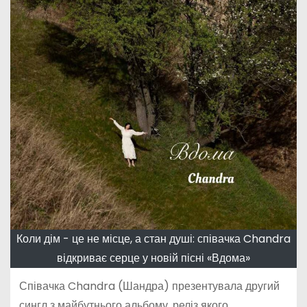
Коли дім - це не місце, а стан душі: співачка Chandra
відкриває серце у новій пісні «Вдома»
Співачка Chandra (Шандра) презентувала другий
сингл з майбутнього альбому, реліз якого