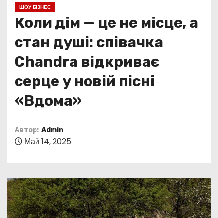
о
ШОУ БІЗНЕС
м
Коли дім — це не місце, а
у
стан душі: співачка
Chandra відкриває
серце у новій пісні
«Вдома»
Автор:
Admin
Май 14, 2025