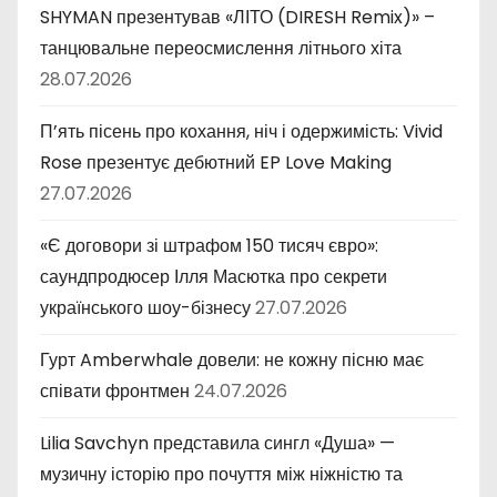
SHYMAN презентував «ЛІТО (DIRESH Remix)» –
танцювальне переосмислення літнього хіта
28.07.2026
П’ять пісень про кохання, ніч і одержимість: Vivid
Rose презентує дебютний EP Love Making
27.07.2026
«Є договори зі штрафом 150 тисяч євро»:
саундпродюсер Ілля Масютка про секрети
українського шоу-бізнесу
27.07.2026
Гурт Amberwhale довели: не кожну пісню має
співати фронтмен
24.07.2026
Lilia Savchyn представила сингл «Душа» —
музичну історію про почуття між ніжністю та