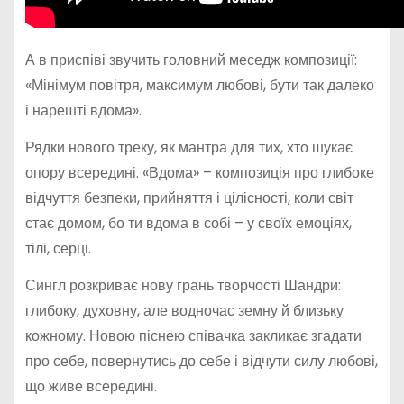
А в приспіві звучить головний меседж композиції:
«Мінімум повітря, максимум любові, бути так далеко
і нарешті вдома».
Рядки нового треку, як мантра для тих, хто шукає
опору всередині. «Вдома» – композиція про глибоке
відчуття безпеки, прийняття і цілісності, коли світ
стає домом, бо ти вдома в собі – у своїх емоціях,
тілі, серці.
Сингл розкриває нову грань творчості Шандри:
глибоку, духовну, але водночас земну й близьку
кожному. Новою піснею співачка закликає згадати
про себе, повернутись до себе і відчути силу любові,
що живе всередині.