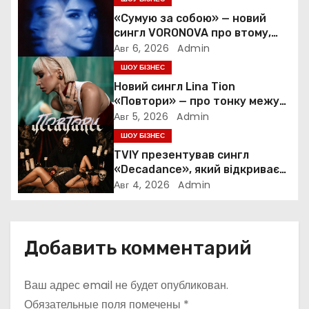
я
«Сумую за собою» — новий
сингл VORONOVA про втому,
п
силу та повернення до себе
Авг 6, 2026
Admin
ШОУ БІЗНЕС
о
Новий сингл Lina Tion
з
«Повтори» — про тонку межу
між коханням, залежністю та
Авг 5, 2026
Admin
а
нав’язливою прив’язаністю
ШОУ БІЗНЕС
TVIY презентував сингл
п
«Decadance», який відкриває
нову сторінку українського
Авг 4, 2026
Admin
и
нуар-попу
с
Добавить комментарий
я
м
Ваш адрес email не будет опубликован.
Обязательные поля помечены
*