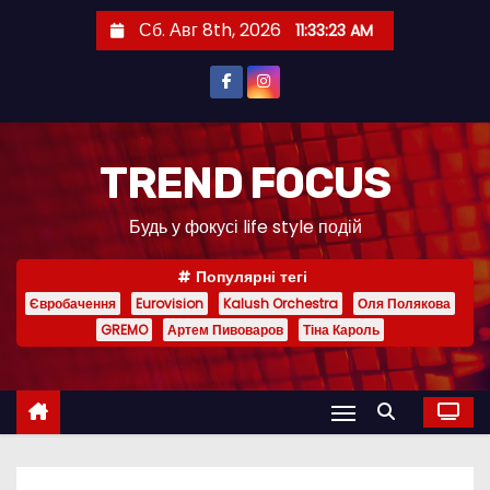
П
Сб. Авг 8th, 2026
11:33:24 AM
е
р
е
й
т
TREND FOCUS
и
Будь у фокусі life style подій
к
с
Популярні тегі
о
Євробачення
Eurovision
Kalush Orchestra
Оля Полякова
д
GREMO
Артем Пивоваров
Тіна Кароль
е
р
ж
и
м