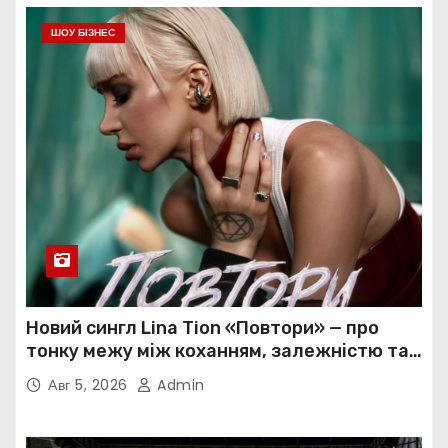
ШОУ БІЗНЕС
Новий сингл Lina Tion «Повтори» — про
тонку межу між коханням, залежністю та
нав’язливою прив’язаністю
Авг 5, 2026
Admin