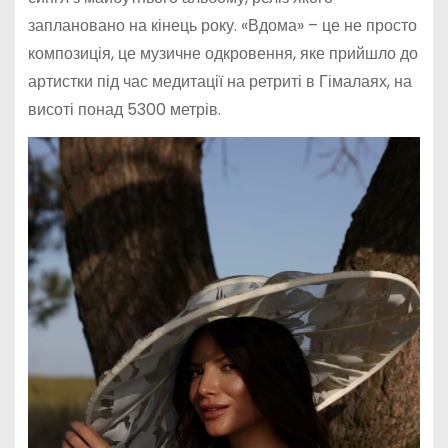
заплановано на кінець року. «Вдома» – це не просто
композиція, це музичне одкровення, яке прийшло до
артистки під час медитації на ретриті в Гімалаях, на
висоті понад 5300 метрів.