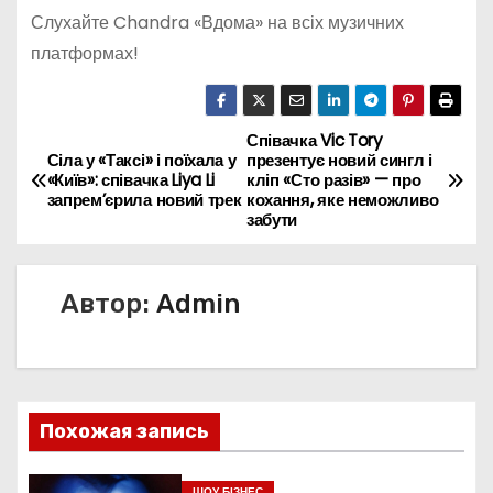
Слухайте Chandra «Вдома» на всіх музичних
платформах!
Співачка Vic Tory
Н
Сіла у «Таксі» і поїхала у
презентує новий сингл і
«Київ»: співачка Liya Li
кліп «Сто разів» — про
а
запрем’єрила новий трек
кохання, яке неможливо
забути
в
и
Автор:
Admin
г
а
ц
Похожая запись
и
ШОУ БІЗНЕС