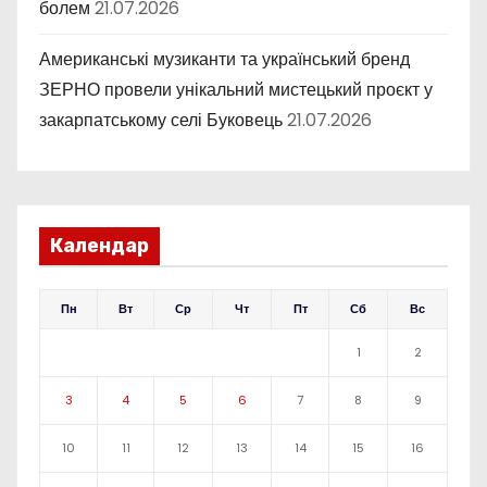
болем
21.07.2026
Американські музиканти та український бренд
ЗЕРНО провели унікальний мистецький проєкт у
закарпатському селі Буковець
21.07.2026
Календар
Пн
Вт
Ср
Чт
Пт
Сб
Вс
1
2
3
4
5
6
7
8
9
10
11
12
13
14
15
16