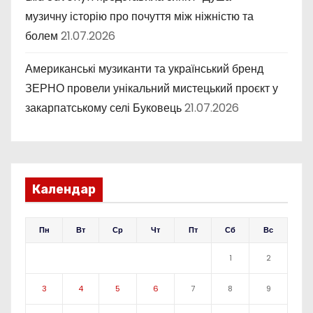
музичну історію про почуття між ніжністю та
болем
21.07.2026
Американські музиканти та український бренд
ЗЕРНО провели унікальний мистецький проєкт у
закарпатському селі Буковець
21.07.2026
Календар
Пн
Вт
Ср
Чт
Пт
Сб
Вс
1
2
3
4
5
6
7
8
9