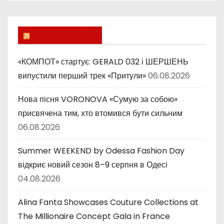
б
р
и
Lucky Ukraine
к
и
«КОМПОТ» стартує: GERALD 032 і ШЕРШЕНЬ
випустили перший трек «Притули»
06.08.2026
Нова пісня VORONOVA «Сумую за собою»
присвячена тим, хто втомився бути сильним
06.08.2026
Summer WEEKEND by Odessa Fashion Day
відкриє новий сезон 8–9 серпня в Одесі
04.08.2026
Alina Fanta Showcases Couture Collections at
The Millionaire Concept Gala in France