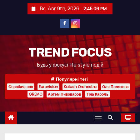
П
Вс. Авг 9th, 2026
2:45:07 PM
е
р
е
й
т
TREND FOCUS
и
Будь у фокусі life style подій
к
с
Популярні тегі
о
Євробачення
Eurovision
Kalush Orchestra
Оля Полякова
д
GREMO
Артем Пивоваров
Тіна Кароль
е
р
ж
и
м