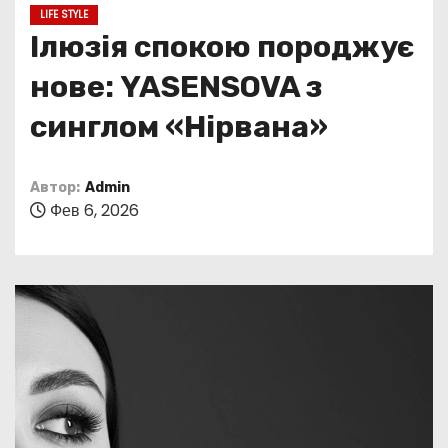
о
LIFE STYLE
м
Ілюзія спокою породжує
у
нове: YASENSOVA з
синглом «Нірвана»
Автор:
Admin
Фев 6, 2026