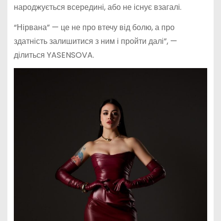
народжується всередині, або не існує взагалі.
“Нірвана” — це не про втечу від болю, а про
здатність залишитися з ним і пройти далі”, —
ділиться YASENSOVA.