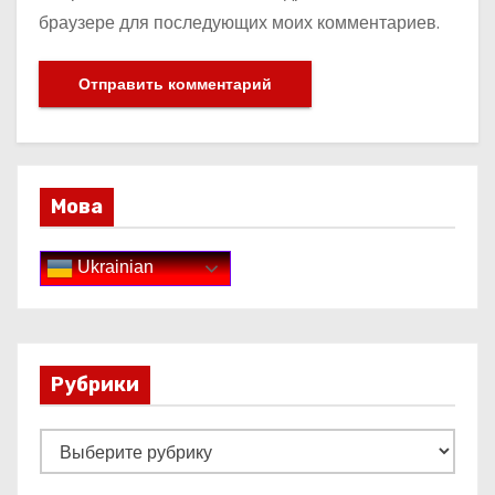
браузере для последующих моих комментариев.
Мова
Ukrainian
Рубрики
Р
у