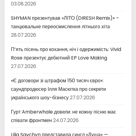
03.08.2026
SHYMAN презентував «ЛІТО (DIRESH Remix)» –
танцювальне переосмислення літнього хіта
28.07.2026
П’ять пісень про кохання, ніч і одержимість: Vivid
Rose презентує дебютний EP Love Making
27.07.2026
«Є договори зі штрафом 150 тисяч євро»:
саундпродюсер Ілля Масютка про секрети
українського шоу-бізнесу
27.07.2026
Гурт Amberwhale довели: не кожну пісню має
співати фронтмен
24.07.2026
Lilia Savchyn представила сингл «Душа» —