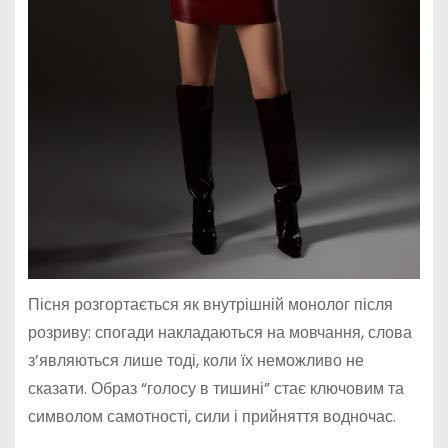
Пісня розгортається як внутрішній монолог після
розриву: спогади накладаються на мовчання, слова
з’являються лише тоді, коли їх неможливо не
сказати. Образ “голосу в тишині” стає ключовим та
символом самотності, сили і прийняття водночас.