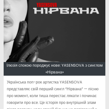
Ілюзія спокою породжує нове: YASENSOVA з синглом
«Нірвана»
Українська поп-рок артистка YASENSOVA
представляє свій перший сингл “Нірвана” — пісню
про момент, коли тиша перестає лякати і починає
говорити про все. Це історія про внутрішній злам