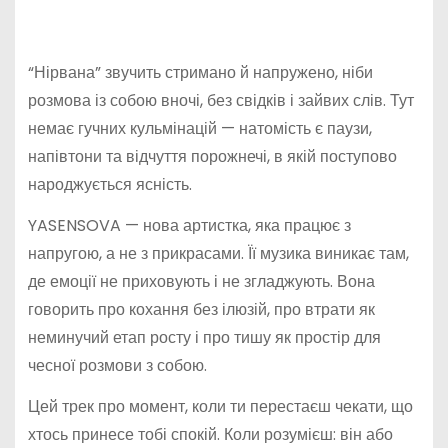
“Нірвана” звучить стримано й напружено, ніби
розмова із собою вночі, без свідків і зайвих слів. Тут
немає гучних кульмінацій — натомість є паузи,
напівтони та відчуття порожнечі, в якій поступово
народжується ясність.
YASENSOVA — нова артистка, яка працює з
напругою, а не з прикрасами. Її музика виникає там,
де емоції не приховують і не згладжують. Вона
говорить про кохання без ілюзій, про втрати як
неминучий етап росту і про тишу як простір для
чесної розмови з собою.
Цей трек про момент, коли ти перестаєш чекати, що
хтось принесе тобі спокій. Коли розумієш: він або