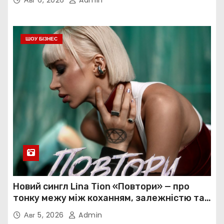
Авг 6, 2026
Admin
ШОУ БІЗНЕС
Новий сингл Lina Tion «Повтори» — про
тонку межу між коханням, залежністю та
нав’язливою прив’язаністю
Авг 5, 2026
Admin