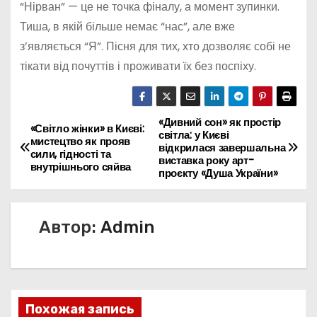
“Нірван” — це не точка фіналу, а момент зупинки.
Тиша, в якій більше немає “нас”, але вже
з’являється “Я”. Пісня для тих, хто дозволяє собі не
тікати від почуттів і проживати їх без поспіху.
«Дивний сон» як простір
Н
«Світло жінки» в Києві:
світла: у Києві
мистецтво як прояв
відкрилася завершальна
а
сили, гідності та
виставка року арт-
внутрішнього сяйва
проєкту «Душа України»
в
и
Автор:
Admin
г
а
ц
Похожая запись