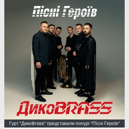
Гурт “ДикоBrass” представили попурі “Пісні Героїв”