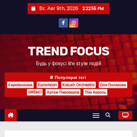
П
Вс. Авг 9th, 2026
2:22:56 PM
е
р
е
й
т
TREND FOCUS
и
Будь у фокусі life style подій
к
с
Популярні тегі
о
Євробачення
Eurovision
Kalush Orchestra
Оля Полякова
д
GREMO
Артем Пивоваров
Тіна Кароль
е
р
ж
и
м