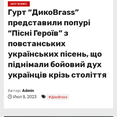
о
ШОУ БІЗНЕС
м
Гурт “ДикоBrass”
у
представили попурі
“Пісні Героїв” з
повстанських
українських пісень, що
піднімали бойовий дух
українців крізь століття
Автор:
Admin
Июл 9, 2023
#ДикоBrass