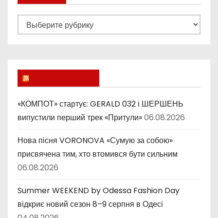
Р
у
б
р
и
Lucky Ukraine
к
и
«КОМПОТ» стартує: GERALD 032 і ШЕРШЕНЬ
випустили перший трек «Притули»
06.08.2026
Нова пісня VORONOVA «Сумую за собою»
присвячена тим, хто втомився бути сильним
06.08.2026
Summer WEEKEND by Odessa Fashion Day
відкриє новий сезон 8–9 серпня в Одесі
04.08.2026