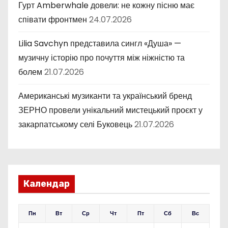
Гурт Amberwhale довели: не кожну пісню має
співати фронтмен
24.07.2026
Lilia Savchyn представила сингл «Душа» —
музичну історію про почуття між ніжністю та
болем
21.07.2026
Американські музиканти та український бренд
ЗЕРНО провели унікальний мистецький проєкт у
закарпатському селі Буковець
21.07.2026
Календар
Пн
Вт
Ср
Чт
Пт
Сб
Вс