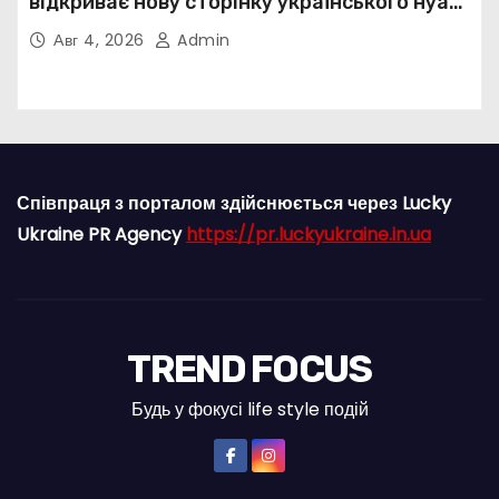
відкриває нову сторінку українського нуар-
попу
Авг 4, 2026
Admin
Співпраця з порталом здійснюється через Lucky
Ukraine PR Agency
https://pr.luckyukraine.in.ua
TREND FOCUS
Будь у фокусі life style подій