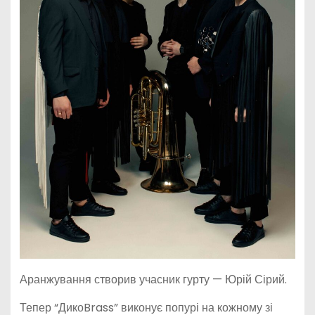
Аранжування створив учасник гурту — Юрій Сірий.
Тепер “ДикоBrass” виконує попурі на кожному зі