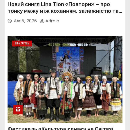
Новий сингл Lina Tion «Повтори» — про
тонку межу між коханням, залежністю та
нав’язливою прив’язаністю
Авг 5, 2026
Admin
LIFE STYLE
Фестиваль «Культура єднає» на Світязі