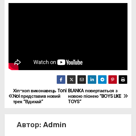
Хіп-хоп виконавець Toni
BLANKA повертається з
Н
Noi представив новий
новою піснею “BOYS LIKE
трек “Вдихай”
TOYS”
а
в
Автор:
Admin
и