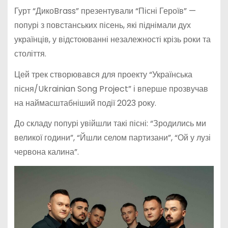
Гурт “ДикоBrass” презентували “Пісні Героїв” —
попурі з повстанських пісень, які піднімали дух
українців, у відстоюванні незалежності крізь роки та
століття.
Цей трек створювався для проекту “Українська
пісня/Ukrainian Song Project” і вперше прозвучав
на наймасштабніший події 2023 року.
До складу попурі увійшли такі пісні: “Зродились ми
великої години”, “Йшли селом партизани”, “Ой у лузі
червона калина”.