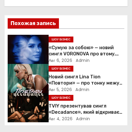
г
а
Похожая запись
ц
ШОУ БІЗНЕС
и
«Сумую за собою» — новий
сингл VORONOVA про втому,
я
силу та повернення до себе
Авг 6, 2026
Admin
п
ШОУ БІЗНЕС
Новий сингл Lina Tion
о
«Повтори» — про тонку межу
між коханням, залежністю та
Авг 5, 2026
Admin
з
нав’язливою прив’язаністю
ШОУ БІЗНЕС
а
TVIY презентував сингл
«Decadance», який відкриває
п
нову сторінку українського
Авг 4, 2026
Admin
нуар-попу