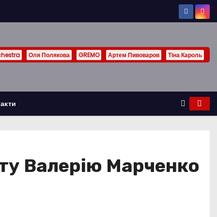
chestra
Оля Полякова
GREMO
Артем Пивоваров
Тіна Кароль
акти
ту Валерію Марченко