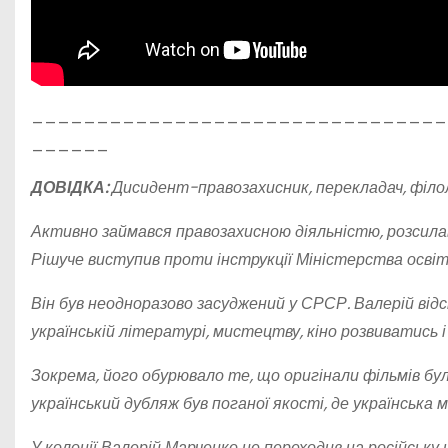
________________________________
______
ДОВІДКА:
Дисидент-правозахисник, перекладач, філоло
Активно займався правозахисною діяльністю, розсил
Рішуче виступив проти інструкції Міністерства освіт
Він був неодноразово засуджений у СРСР. Валерій від
українській літературі, мистецтву, кіно розвиватись 
Зокрема, його обурювало те, що оригінали фільмів були
український дубляж був поганої якості, де українська
У колонії Валерій Марченко не переходив на російську 