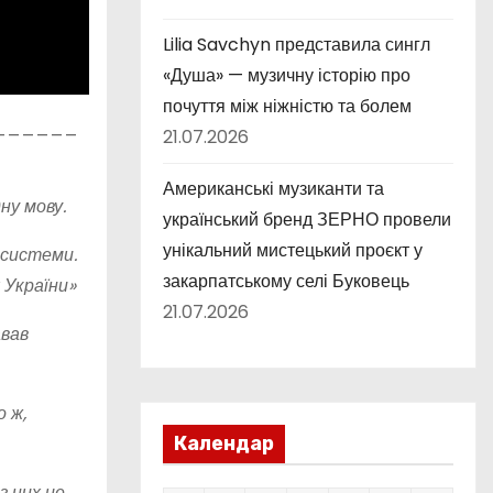
Lilia Savchyn представила сингл
«Душа» — музичну історію про
почуття між ніжністю та болем
______
21.07.2026
Американські музиканти та
ну мову.
український бренд ЗЕРНО провели
унікальний мистецький проєкт у
 системи.
закарпатському селі Буковець
 України»
21.07.2026
авав
о ж,
Календар
з них це