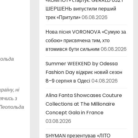
«КОМПОТ» стартує: GERALD 032 і
ШЕРШЕНЬ випустили перший
трек «Притули»
06.08.2026
Нова пісня VORONOVA «Сумую за
собою» присвячена тим, хто
втомився бути сильним
06.08.2026
польда
Summer WEEKEND by Odessa
Fashion Day відкриє новий сезон
8–9 серпня в Одесі
04.08.2026
раїну, ні
Alina Fanta Showcases Couture
лячись з
Collections at The Millionaire
 Леопольда
Concept Gala in France
03.08.2026
SHYMAN презентував «ЛІТО