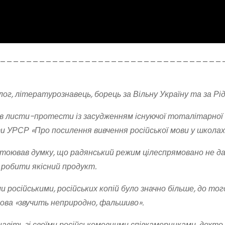
__________________________________
г, літературознавець, борець за Вільну Україну та за Рід
ав листи-протести із засудженням існуючої тоталітарної
и УРСР «Про посилення вивчення російської мови у школах
стоював думку, що радянський режим цілеспрямовано не д
і робити якісний продукт.
 російськими, російських копій було значно більше, до тог
 мова «звучить неприродно, фальшиво».
навіть зі своїми російськомовними співкамерниками, дехто 