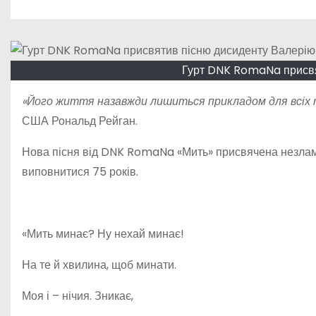
о
м
у
Гурт DNK RomaNa присвя
«Його життя назавжди лишиться прикладом для всіх т
США Рональд Рейган.
Нова пісня від DNK RomaNa «Мить» присвячена незламн
виповнитися 75 років.
«Мить минає? Ну нехай минає!
На те й хвилина, щоб минати.
Моя і – нічия. Зникає,