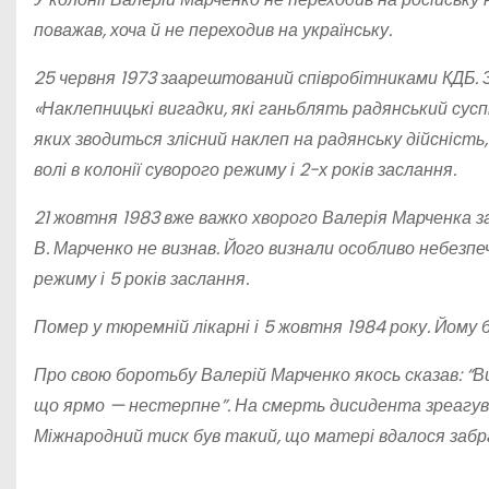
поважав, хоча й не переходив на українську.
25 червня 1973 заарештований співробітниками КДБ. За
«Наклепницькі вигадки, які ганьблять радянський сус
яких зводиться злісний наклеп на радянську дійсність
волі в колонії суворого режиму і 2-х років заслання.
21 жовтня 1983 вже важко хворого Валерія Марченка з
В. Марченко не визнав. Його визнали особливо небезпе
режиму і 5 років заслання.
Помер у тюремній лікарні і 5 жовтня 1984 року. Йому б
Про свою боротьбу Валерій Марченко якось сказав: “Ви
що ярмо — нестерпне”. На смерть дисидента зреагув
Міжнародний тиск був такий, що матері вдалося забр