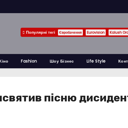
Популярні тегі
Євробачення
Eurovision
Kalush Or
Кіно
Fashion
Шоу Бізнес
Life Style
Конт
исвятив пісню дисиден