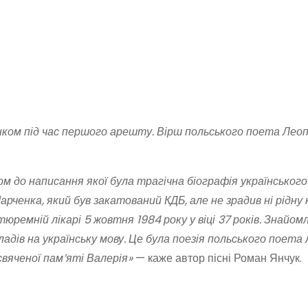
ком під час першого арешту. Вірш польського поета Лео
м до написання якої була трагічна біографія українського
енка, який був закатований КДБ, але не зрадив ні рідну к
тюремній лікарі 5 жовтня 1984 року у віці 37 років. Знайом
адів на українську мову. Це була поезія польського поета
вяченої пам’яті Валерія»
— каже автор пісні Роман Янчук.