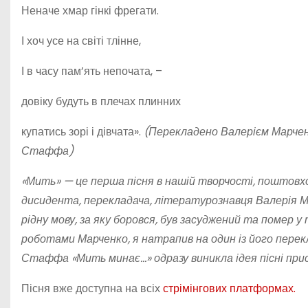
Неначе хмар гінкі фрегати.
І хоч усе на світі тлінне,
І в часу пам’ять непочата, –
довіку будуть в плечах плинних
купатись зорі і дівчата».
(Перекладено Валерієм Марчен
Стаффа)
«Мить» — це перша пісня в нашій творчості, поштовхо
дисидента, перекладача, літературознавця Валерія Марч
рідну мову, за яку боровся, був засуджений та помер у 
роботами Марченко, я натрапив на один із його перекл
Стаффа «Мить минає…» одразу виникла ідея пісні прис
Пісня вже доступна на всіх
стрімінгових платформах.