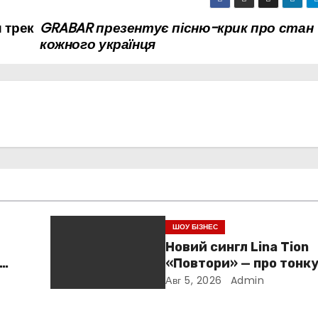
 трек
GRABAR презентує пісню-крик про стан
кожного українця
ШОУ БІЗНЕС
Новий сингл Lina Tion
«Повтори» — про тонк
е
між коханням, залежн
Авг 5, 2026
Admin
нав’язливою прив’яза