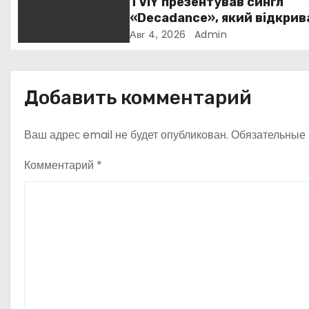
TVIY презентував сингл
о
«Decadance», який відкрив
нову сторінку українського
Авг 4, 2026
Admin
з
нуар-попу
а
Добавить комментарий
п
и
Ваш адрес email не будет опубликован.
Обязательные
с
Комментарий
*
я
м