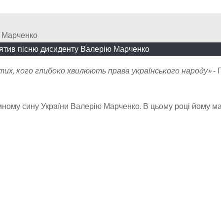
тив пісню дисиденту Валерію Марченко
их, кого глибоко хвилюють права українського народу»
⁃ 
ому сину України Валерію Марченко. В цьому році йому м