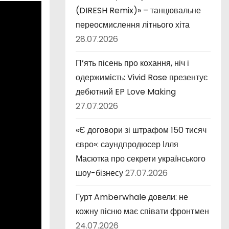
(DIRESH Remix)» – танцювальне
переосмислення літнього хіта
28.07.2026
П’ять пісень про кохання, ніч і
одержимість: Vivid Rose презентує
дебютний EP Love Making
27.07.2026
«Є договори зі штрафом 150 тисяч
євро»: саундпродюсер Ілля
Масютка про секрети українського
шоу-бізнесу
27.07.2026
Гурт Amberwhale довели: не
кожну пісню має співати фронтмен
24.07.2026