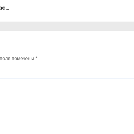
ає
 поля помечены
*