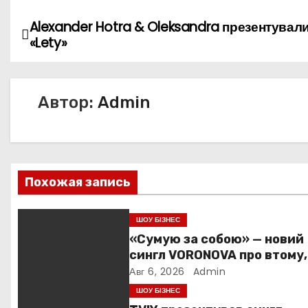
Alexander Hotra & Oleksandra презентували
Н
«Lety»
а
в
Автор:
Admin
и
г
а
Похожая запись
ц
ШОУ БІЗНЕС
и
«Сумую за собою» — новий
сингл VORONOVA про втому,
я
силу та повернення до себ
Авг 6, 2026
Admin
п
ШОУ БІЗНЕС