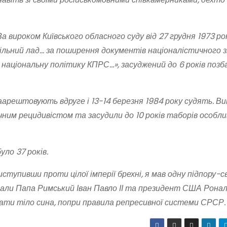
 вироком Київського обласного суду від 27 грудня 1973 ро
пільний лад… за поширення документів націоналістичного з
, національну політику КПРС…», засуджений до 6 років поз
аарештовують вдруге і 13-14 березня 1984 року судять. В
чним рецидивістом та засудили до 10 років таборів особл
уло 37 років.
ступивши проти цілої імперії брехні, я мав одну підпору-с
али Папа Римський Іван Павло ІІ та президент США Ронал
ати тіло сина, попри правила репресивної системи СРСР.