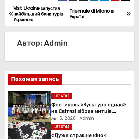
Visit Ukraine запустив
Н
Triennale di Milano в
найбільший банк турів
Україні
Україною
а
в
Автор:
Admin
и
г
а
Похожая запись
ц
LIFE STYLE
и
Фестиваль «Культура єднає»
на Світязі зібрав митців,
я
ветеранів і громади з усієї
Авг 5, 2026
Admin
України
п
LIFE STYLE
«Дуже страшне кіно»