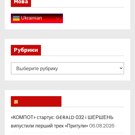
Мова
Ukrainian
Рубрики
Р
у
б
р
и
Lucky Ukraine
к
и
«КОМПОТ» стартує: GERALD 032 і ШЕРШЕНЬ
випустили перший трек «Притули»
06.08.2026