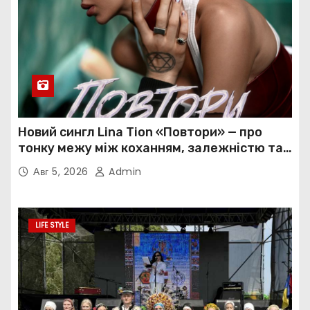
Новий сингл Lina Tion «Повтори» — про
тонку межу між коханням, залежністю та
нав’язливою прив’язаністю
Авг 5, 2026
Admin
LIFE STYLE