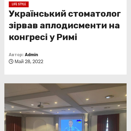
о
LIFE STYLE
м
Український стоматолог
у
зірвав аплодисменти на
конгресі у Римі
Автор:
Admin
Май 28, 2022