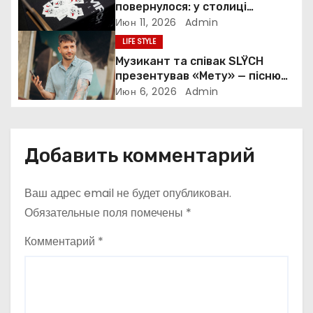
о
повернулося: у столиці
пройшов закритий показ
Июн 11, 2026
Admin
з
культової комедії
LIFE STYLE
а
Музикант та співак SLŸCH
презентував «Мету» — пісню
п
про пошук сенсу та внутрішню
Июн 6, 2026
Admin
стійкість
и
с
Добавить комментарий
я
Ваш адрес email не будет опубликован.
м
Обязательные поля помечены
*
Комментарий
*