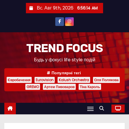
П
Вс. Авг 9th, 2026
6:56:16 AM
е
р
е
й
т
TREND FOCUS
и
Будь у фокусі life style подій
к
с
Популярні тегі
о
Євробачення
Eurovision
Kalush Orchestra
Оля Полякова
д
GREMO
Артем Пивоваров
Тіна Кароль
е
р
ж
и
м