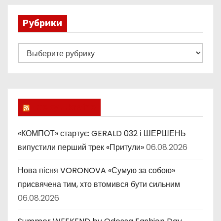
Рубрики
Р
у
б
р
и
Lucky Ukraine
к
и
«КОМПОТ» стартує: GERALD 032 і ШЕРШЕНЬ
випустили перший трек «Притули»
06.08.2026
Нова пісня VORONOVA «Сумую за собою»
присвячена тим, хто втомився бути сильним
06.08.2026