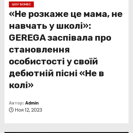
о
ШОУ БІЗНЕС
м
«Не розкаже це мама, не
у
навчать у школі»:
GEREGA заспівала про
становлення
особистості у своїй
дебютній пісні «Не в
колі»
Автор:
Admin
Ноя 12, 2023