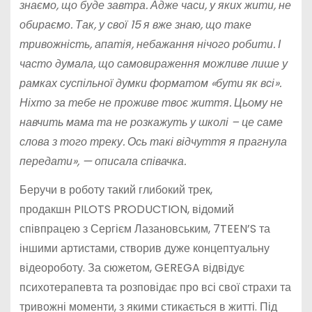
знаємо, що буде завтра. Адже часи, у яких жити, не
обираємо. Так, у свої 1
5
я вже знаю, що таке
тривожність, апатія, небажання нічого робити. І
часто думала, що самовираження можливе лише у
рамках суспільної думки форматом «бути як всі».
Ніхто за тебе не проживе твоє життя. Цьому не
навчить мама та не розкажуть у школі – це саме
слова з того треку. Ось такі відчуття я прагнула
передати», — описала співачка.
Беручи в роботу такий глибокий трек,
продакшн PILOTS PRODUCTION, відомий
співпрацею з Сергієм Лазановським, 7TEEN’S та
іншими артистами, створив дуже концептуальну
відеороботу. За сюжетом, GEREGA відвідує
психотерапевта та розповідає про всі свої страхи та
тривожні моменти, з якими стикається в житті. Під