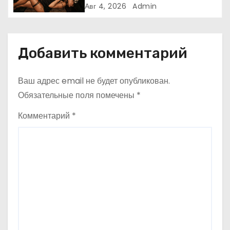
нову сторінку українського
Авг 4, 2026
Admin
нуар-попу
и
с
Добавить комментарий
я
Ваш адрес email не будет опубликован.
м
Обязательные поля помечены
*
Комментарий
*