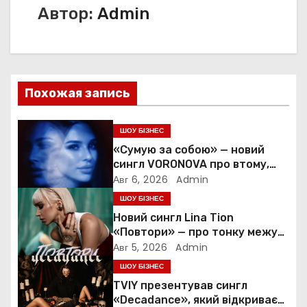
Автор:
Admin
и
г
а
Похожая запись
ц
и
ШОУ БІЗНЕС
«Сумую за собою» — новий
я
сингл VORONOVA про втому,
силу та повернення до себе
Авг 6, 2026
Admin
п
ШОУ БІЗНЕС
о
Новий сингл Lina Tion
«Повтори» — про тонку межу
з
між коханням, залежністю та
Авг 5, 2026
Admin
нав’язливою прив’язаністю
ШОУ БІЗНЕС
а
TVIY презентував сингл
«Decadance», який відкриває
п