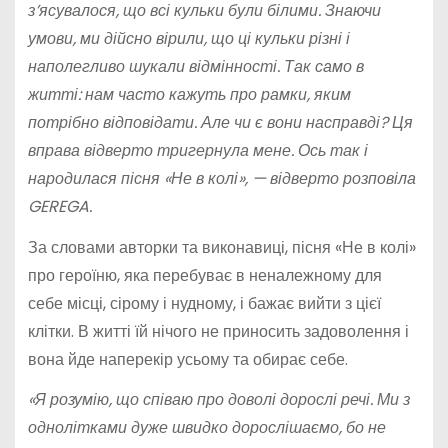
з’ясувалося, що всі кульки були білими. Знаючи
умови, ми дійсно вірили, що ці кульки різні і
наполегливо шукали відмінності. Так само в
житті: нам часто кажуть про рамки, яким
потрібно відповідати. Але чи є вони насправді? Ця
вправа відверто тригернула мене. Ось так і
народилася пісня «Не в колі», — відверто розповіла
GEREGA
.
За словами авторки та виконавиці, пісня «Не в колі»
про героїню, яка перебуває в неналежному для
себе місці, сірому і нудному, і бажає вийти з цієї
клітки. В житті їй нічого не приносить задоволення і
вона йде наперекір усьому та обирає себе.
«Я розумію, що співаю про доволі дорослі речі. Ми з
однолітками дуже швидко дорослішаємо, бо не