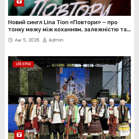
Новий сингл Lina Tion «Повтори» — про
тонку межу між коханням, залежністю та
нав’язливою прив’язаністю
Авг 5, 2026
Admin
LIFE STYLE