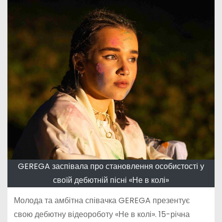
GEREGA заспівала про становлення особистості у
своїй дебютній пісні «Не в колі»
Молода та амбітна співачка GEREGA презентує
свою дебютну відеороботу «Не в колі». 15-річна