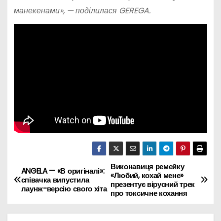
манекенами», — поділилася
GEREGA
.
Виконавиця ремейку
Н
ANGELA — «В оригіналі»:
«Любий, кохай мене»
співачка випустила
презентує вірусний трек
а
лаунж-версію свого хіта
про токсичне кохання
в