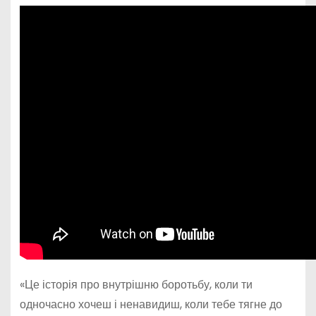
«Це історія про внутрішню боротьбу, коли ти
одночасно хочеш і ненавидиш, коли тебе тягне до