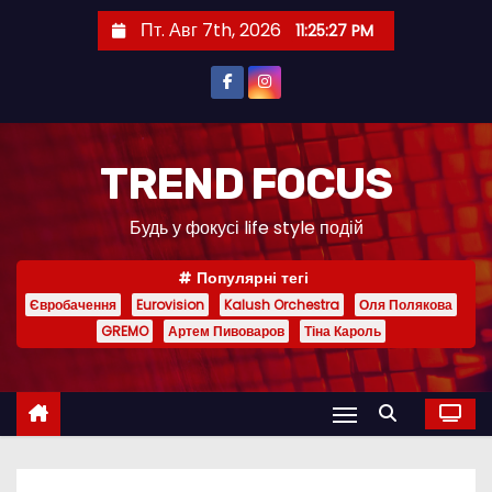
П
Пт. Авг 7th, 2026
11:25:28 PM
е
р
е
й
т
TREND FOCUS
и
Будь у фокусі life style подій
к
с
Популярні тегі
о
Євробачення
Eurovision
Kalush Orchestra
Оля Полякова
д
GREMO
Артем Пивоваров
Тіна Кароль
е
р
ж
и
м