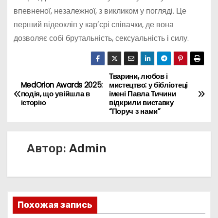
впевненої, незалежної, з викликом у погляді. Це
перший відеокліп у карʼєрі співачки, де вона
дозволяє собі брутальність, сексуальність і силу.
Тварини, любов і
Н
MedOrion Awards 2025:
мистецтво: у бібліотеці
подія, що увійшла в
імені Павла Тичини
а
історію
відкрили виставку
“Поруч з нами”
в
и
Автор:
Admin
г
а
ц
Похожая запись