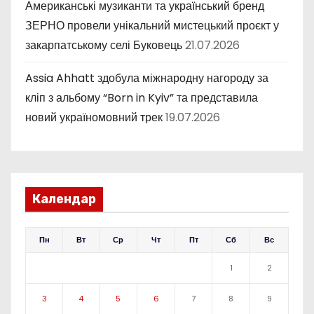
Американські музиканти та український бренд
ЗЕРНО провели унікальний мистецький проєкт у
закарпатському селі Буковець
21.07.2026
Assia Ahhatt здобула міжнародну нагороду за
кліп з альбому “Born in Kyiv” та представила
новий україномовний трек
19.07.2026
Календар
Пн
Вт
Ср
Чт
Пт
Сб
Вс
1
2
3
4
5
6
7
8
9