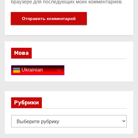
браузере для последующих моих комментариев.
Мова
Ukrainian
Рубрики
Р
у
б