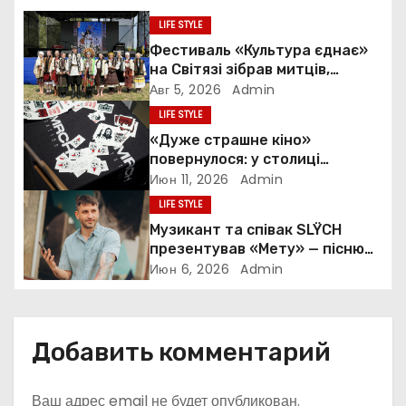
и
LIFE STYLE
я
Фестиваль «Культура єднає»
на Світязі зібрав митців,
п
ветеранів і громади з усієї
Авг 5, 2026
Admin
України
LIFE STYLE
о
«Дуже страшне кіно»
з
повернулося: у столиці
пройшов закритий показ
Июн 11, 2026
Admin
а
культової комедії
LIFE STYLE
Музикант та співак SLŸCH
п
презентував «Мету» — пісню
про пошук сенсу та внутрішню
Июн 6, 2026
Admin
и
стійкість
с
Добавить комментарий
я
м
Ваш адрес email не будет опубликован.