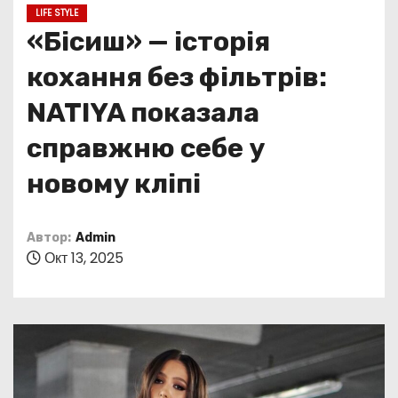
о
LIFE STYLE
м
«Бісиш» — історія
у
кохання без фільтрів:
NATIYA показала
справжню себе у
новому кліпі
Автор:
Admin
Окт 13, 2025