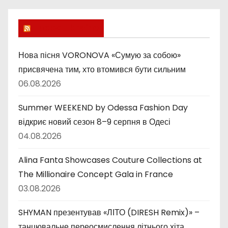
р
и
Lucky Ukraine
к
и
Нова пісня VORONOVA «Сумую за собою»
присвячена тим, хто втомився бути сильним
06.08.2026
Summer WEEKEND by Odessa Fashion Day
відкриє новий сезон 8–9 серпня в Одесі
04.08.2026
Alina Fanta Showcases Couture Collections at
The Millionaire Concept Gala in France
03.08.2026
SHYMAN презентував «ЛІТО (DIRESH Remix)» –
танцювальне переосмислення літнього хіта