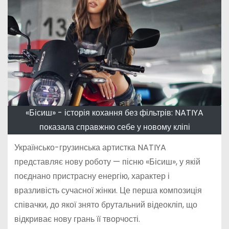
«Бісиш» - історія кохання без фільтрів: NATIYA
показала справжню себе у новому кліпі
Українсько-грузинська артистка NATIYA
представляє нову роботу — пісню «Бісиш», у якій
поєднано пристрасну енергію, характер і
вразливість сучасної жінки. Це перша композиція
співачки, до якої знято брутальний відеокліп, що
відкриває нову грань її творчості.