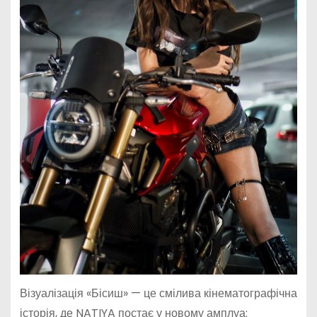
Візуалізація «Бісиш» — це смілива кінематографічна
історія, де NATIYA постає у новому амплуа: