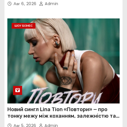
до себе
Авг 6, 2026
Admin
ШОУ БІЗНЕС
Новий сингл Lina Tion «Повтори» — про
тонку межу між коханням, залежністю та
нав’язливою прив’язаністю
Авг 5, 2026
Admin