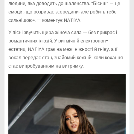
людини, яка доводить до шаленства. “Бісиш” — це
емоція, що розриває зсередини, але робить тебе
сильнішою», — коментує NATIYA.
У пісні звучить щира жіноча сила — без прикрас і
романтичних ілюзій. У ритмічній електропоп-
естетиці NATIYA грає на межі ніжності й гніву, а її
вокал передає стан, знайомий кожній: коли кохання
стає випробуванням на витримку.